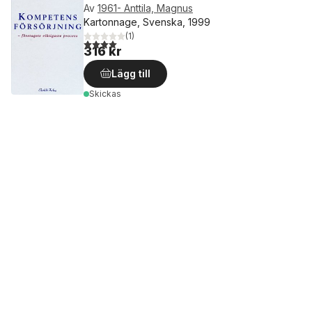
Av
1961- Anttila, Magnus
Kartonnage, Svenska, 1999
(
1
)
4,0
utav 5 stjärnor. Totalt antal röster:
316 kr
Lägg till
Skickas