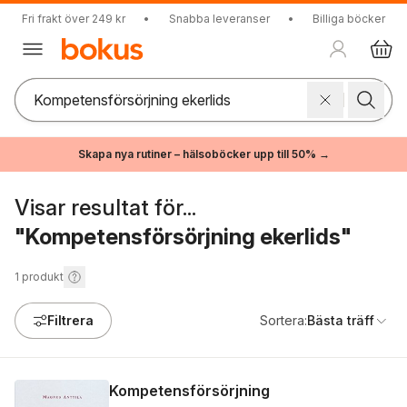
Fri frakt över 249 kr
•
Snabba leveranser
•
Billiga böcker
Skapa nya rutiner – hälsoböcker upp till 50% →
Visar resultat för...
"Kompetensförsörjning ekerlids"
1
produkt
Filtrera
Sortera:
Bästa träff
Kompetensförsörjning