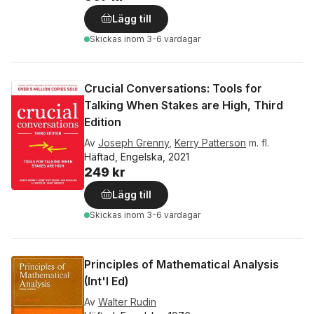
Lägg till
Skickas
inom 3-6 vardagar
Crucial Conversations: Tools for
Talking When Stakes are High, Third
Edition
Av
Joseph Grenny
,
Kerry Patterson
m. fl.
Häftad, Engelska, 2021
249 kr
Lägg till
Skickas
inom 3-6 vardagar
Principles of Mathematical Analysis
(Int'l Ed)
Av
Walter Rudin