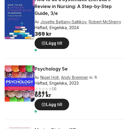
Review in Nursing: A Step-by-Step
Guide, 3/e
Av
Josette Bettany-Saltikov
,
Robert McSherry
Häftad, Engelska, 2024
369 kr
Lägg till
Psychology 5e
Av
Nigel Holt
,
Andy Bremner
m. fl.
Häftad, Engelska, 2023
(
3
)
3,7
utav 5 stjärnor. Totalt antal röster:
657 kr
Lägg till