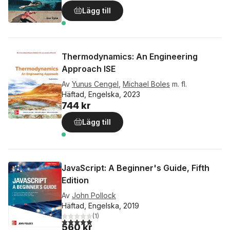
Lägg till
Thermodynamics: An Engineering
Approach ISE
Av
Yunus Cengel
,
Michael Boles
m. fl.
Häftad, Engelska, 2023
744 kr
Lägg till
JavaScript: A Beginner's Guide, Fifth
Edition
Av
John Pollock
Häftad, Engelska, 2019
(
1
)
5,0
utav 5 stjärnor. Totalt antal röster:
560 kr