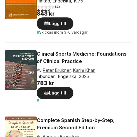
Häftad, Engelska, 1976
(
4
)
3,5
utav 5 stjärnor. Totalt antal röster:
843 kr
Lägg till
Skickas
inom 3-6 vardagar
Clinical Sports Medicine: Foundations
of Clinical Practice
Av
Peter Brukner
,
Karim Khan
Inbunden, Engelska, 2025
783 kr
Lägg till
Complete Spanish Step-by-Step,
Premium Second Edition
Av
Barbara Bregstein