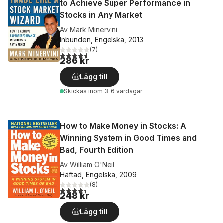
to Achieve Super Performance in
Stocks in Any Market
Av
Mark Minervini
Inbunden, Engelska, 2013
(
7
)
4,6
utav 5 stjärnor. Totalt antal röster:
286 kr
Lägg till
Skickas
inom 3-6 vardagar
How to Make Money in Stocks: A
Winning System in Good Times and
Bad, Fourth Edition
Av
William O'Neil
Häftad, Engelska, 2009
(
8
)
4,4
utav 5 stjärnor. Totalt antal röster:
248 kr
Lägg till