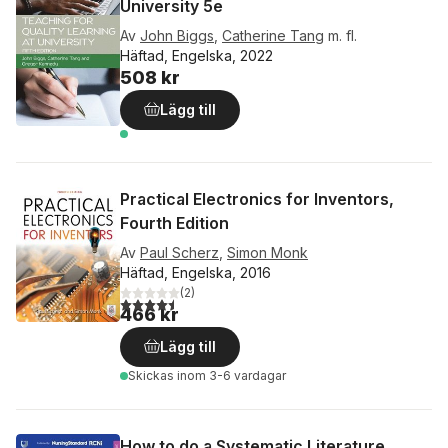
University 5e
Av
John Biggs
,
Catherine Tang
m. fl.
Häftad, Engelska, 2022
508 kr
Lägg till
Practical Electronics for Inventors,
Fourth Edition
Av
Paul Scherz
,
Simon Monk
Häftad, Engelska, 2016
(
2
)
4,5
utav 5 stjärnor. Totalt antal röster:
466 kr
Lägg till
Skickas
inom 3-6 vardagar
How to do a Systematic Literature