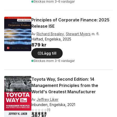
Skickas
inom 3-6 vardagar
Principles of Corporate Finance: 2025
Release ISE
Av
Richard Brealey
,
Stewart Myers
m. fl.
Häftad, Engelska, 2025
879 kr
Lägg till
Skickas
inom 3-6 vardagar
Toyota Way, Second Edition: 14
Management Principles from the
World's Greatest Manufacturer
Av
Jeffrey Liker
Inbunden, Engelska, 2021
(
1
)
5,0
utav 5 stjärnor. Totalt antal röster:
367 kr