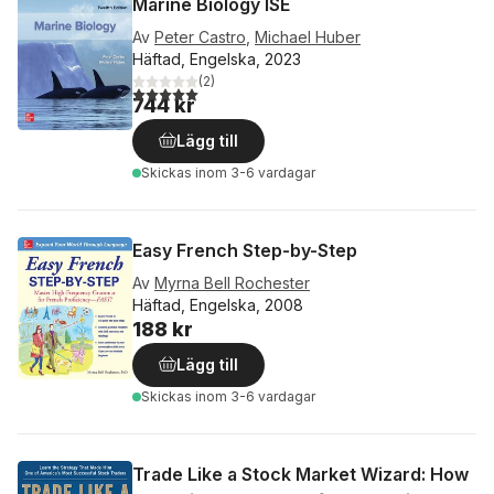
Marine Biology ISE
Av
Peter Castro
,
Michael Huber
Häftad, Engelska, 2023
(
2
)
5,0
utav 5 stjärnor. Totalt antal röster:
744 kr
Lägg till
Skickas
inom 3-6 vardagar
Easy French Step-by-Step
Av
Myrna Bell Rochester
Häftad, Engelska, 2008
188 kr
Lägg till
Skickas
inom 3-6 vardagar
Trade Like a Stock Market Wizard: How