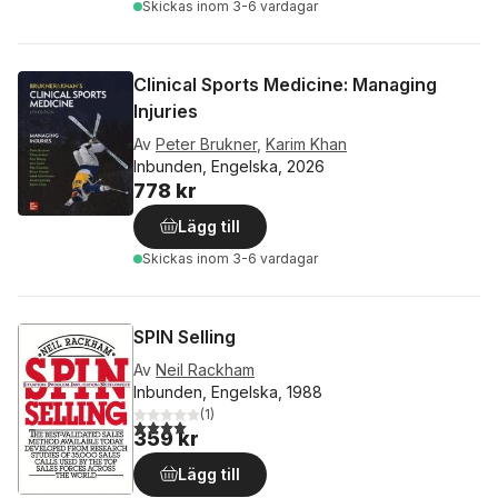
Skickas
inom 3-6 vardagar
Clinical Sports Medicine: Managing
Injuries
Av
Peter Brukner
,
Karim Khan
Inbunden, Engelska, 2026
778 kr
Lägg till
Skickas
inom 3-6 vardagar
SPIN Selling
Av
Neil Rackham
Inbunden, Engelska, 1988
(
1
)
4,0
utav 5 stjärnor. Totalt antal röster:
359 kr
Lägg till