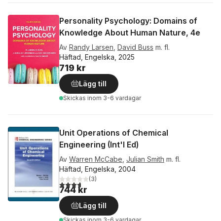
Personality Psychology: Domains of
Knowledge About Human Nature, 4e
Av
Randy Larsen
,
David Buss
m. fl.
Häftad, Engelska, 2025
719 kr
Lägg till
Skickas
inom 3-6 vardagar
Unit Operations of Chemical
Engineering (Int'l Ed)
Av
Warren McCabe
,
Julian Smith
m. fl.
Häftad, Engelska, 2004
(
3
)
3,7
utav 5 stjärnor. Totalt antal röster:
744 kr
Lägg till
Skickas
inom 3-6 vardagar