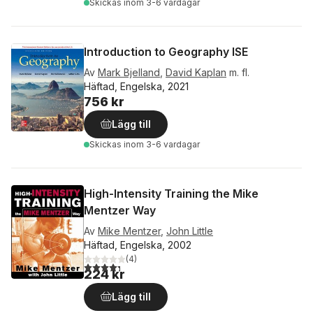
Skickas
inom 3-6 vardagar
Introduction to Geography ISE
Av
Mark Bjelland
,
David Kaplan
m. fl.
Häftad, Engelska, 2021
756 kr
Lägg till
Skickas
inom 3-6 vardagar
High-Intensity Training the Mike
Mentzer Way
Av
Mike Mentzer
,
John Little
Häftad, Engelska, 2002
(
4
)
4,3
utav 5 stjärnor. Totalt antal röster:
224 kr
Lägg till