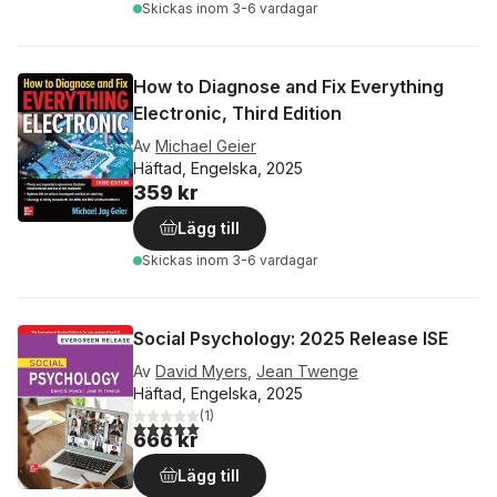
Skickas
inom 3-6 vardagar
How to Diagnose and Fix Everything
Electronic, Third Edition
Av
Michael Geier
Häftad, Engelska, 2025
359 kr
Lägg till
Skickas
inom 3-6 vardagar
Social Psychology: 2025 Release ISE
Av
David Myers
,
Jean Twenge
Häftad, Engelska, 2025
(
1
)
5,0
utav 5 stjärnor. Totalt antal röster:
666 kr
Lägg till