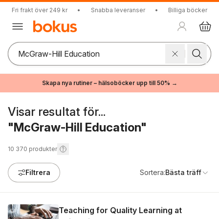
Fri frakt över 249 kr
•
Snabba leveranser
•
Billiga böcker
Skapa nya rutiner – hälsoböcker upp till 50% →
Visar resultat för...
"McGraw-Hill Education"
10 370
produkter
Filtrera
Sortera:
Bästa träff
Teaching for Quality Learning at