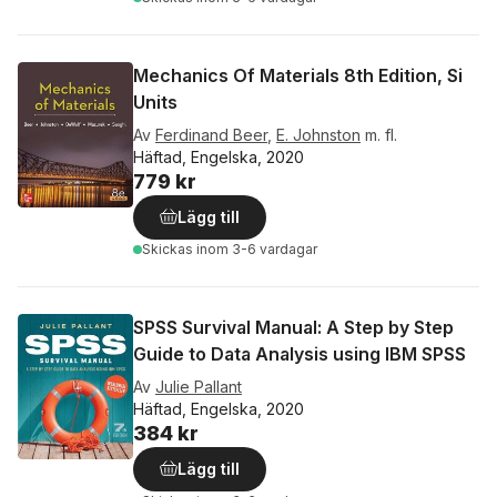
Mechanics Of Materials 8th Edition, Si
Units
Av
Ferdinand Beer
,
E. Johnston
m. fl.
Häftad, Engelska, 2020
779 kr
Lägg till
Skickas
inom 3-6 vardagar
SPSS Survival Manual: A Step by Step
Guide to Data Analysis using IBM SPSS
Av
Julie Pallant
Häftad, Engelska, 2020
384 kr
Lägg till