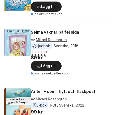
Lägg till
Läs direkt efter köp
Selma vaknar på fel sida
Av
Mikael Rosengren
Ljudbok
Svenska
, 
2018
(
1
)
5,0
utav 5 stjärnor. Totalt antal röster:
89 kr
Lägg till
Lyssna direkt efter köp
Ante : F som i flytt och flaskpost
Av
Mikael Rosengren
E-bok
PDF
, 
Svenska
, 
2022
99 kr