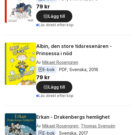
79 kr
Lägg till
Läs direkt efter köp
Albin, den store tidsresenären -
Prinsessa i nöd
Av
Mikael Rosengren
E-bok
PDF
, 
Svenska
, 
2016
79 kr
Lägg till
Läs direkt efter köp
Erkan - Drakenbergs hemlighet
Av
Mikael Rosengren
,
Thomas Svensén
E-bok
Svenska
, 
2017