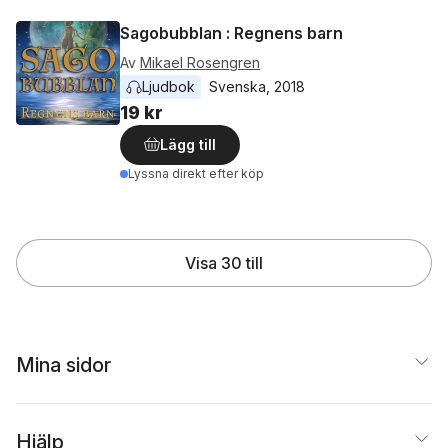
Sagobubblan : Regnens barn
Av
Mikael Rosengren
Ljudbok
Svenska
, 
2018
19 kr
Lägg till
Lyssna direkt efter köp
Visa 30 till
Mina sidor
Hjälp