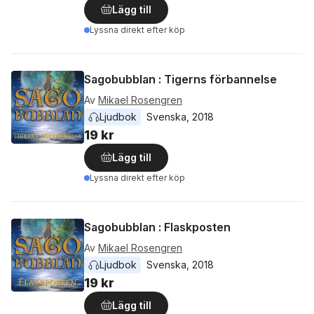
Lägg till
Lyssna direkt efter köp
Sagobubblan : Tigerns förbannelse
Av
Mikael Rosengren
Ljudbok
Svenska
, 
2018
19 kr
Lägg till
Lyssna direkt efter köp
Sagobubblan : Flaskposten
Av
Mikael Rosengren
Ljudbok
Svenska
, 
2018
19 kr
Lägg till