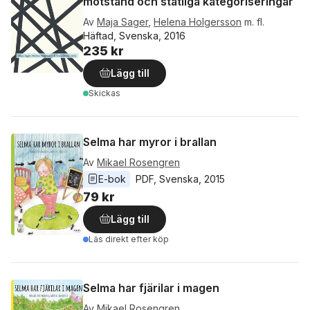
motstånd och statliga kategoriseringar
Av
Maja Sager
,
Helena Holgersson
m. fl.
Häftad, Svenska, 2016
235 kr
Lägg till
Skickas
Selma har myror i brallan
Av
Mikael Rosengren
E-bok
PDF
, 
Svenska
, 
2015
79 kr
Lägg till
Läs direkt efter köp
Selma har fjärilar i magen
Av
Mikael Rosengren