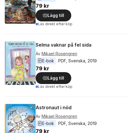
79 kr
Lägg till
Läs direkt efter köp
Selma vaknar på fel sida
Av
Mikael Rosengren
E-bok
PDF
, 
Svenska
, 
2019
79 kr
Lägg till
Läs direkt efter köp
Astronaut i nöd
Av
Mikael Rosengren
E-bok
PDF
, 
Svenska
, 
2019
79 kr