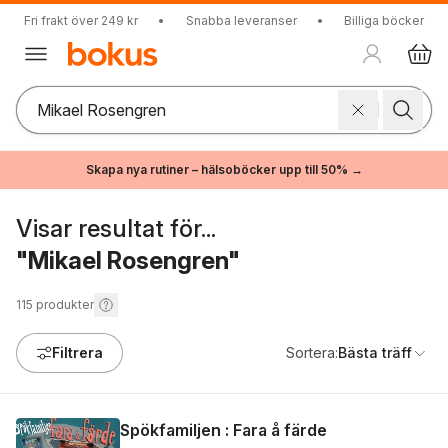
Fri frakt över 249 kr
•
Snabba leveranser
•
Billiga böcker
Skapa nya rutiner – hälsoböcker upp till 50% →
Visar resultat för...
"Mikael Rosengren"
115
produkter
Filtrera
Sortera:
Bästa träff
Spökfamiljen : Fara å färde