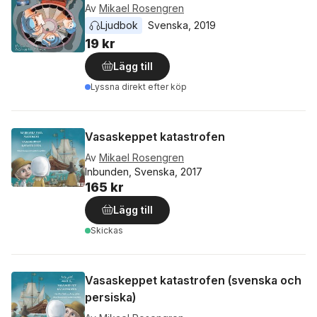
Av
Mikael Rosengren
Ljudbok
Svenska
, 
2019
19 kr
Lägg till
Lyssna direkt efter köp
Vasaskeppet katastrofen
Av
Mikael Rosengren
Inbunden, Svenska, 2017
165 kr
Lägg till
Skickas
Vasaskeppet katastrofen (svenska och
persiska)