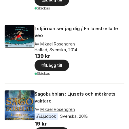
Skickas
I stjärnan ser jag dig / En la estrella te
veo
Av
Mikael Rosengren
Häftad, Svenska, 2014
139 kr
Lägg till
Skickas
Sagobubblan : Ljusets och mörkrets
väktare
Av
Mikael Rosengren
Ljudbok
Svenska
, 
2018
19 kr