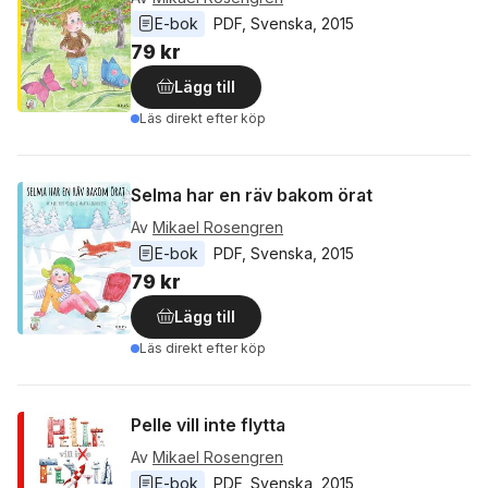
E-bok
PDF
, 
Svenska
, 
2015
79 kr
Lägg till
Läs direkt efter köp
Selma har en räv bakom örat
Av
Mikael Rosengren
E-bok
PDF
, 
Svenska
, 
2015
79 kr
Lägg till
Läs direkt efter köp
Pelle vill inte flytta
Av
Mikael Rosengren
E-bok
PDF
, 
Svenska
, 
2015