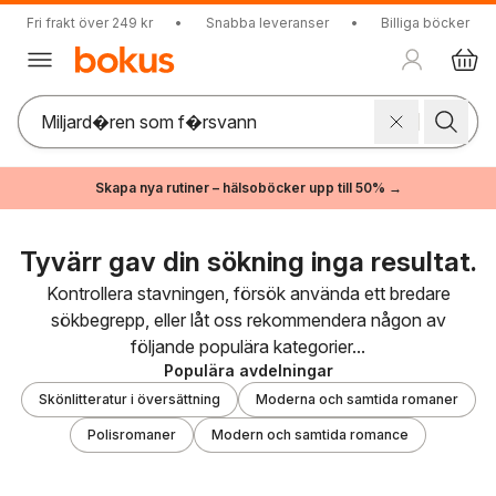
Fri frakt över 249 kr
•
Snabba leveranser
•
Billiga böcker
Skapa nya rutiner – hälsoböcker upp till 50% →
Tyvärr gav din sökning inga resultat.
Kontrollera stavningen, försök använda ett bredare
sökbegrepp, eller låt oss rekommendera någon av
följande populära kategorier...
Populära avdelningar
Skönlitteratur i översättning
Moderna och samtida romaner
Polisromaner
Modern och samtida romance