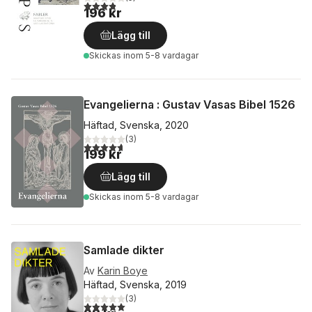
3,8
utav 5 stjärnor. Totalt antal röster:
196 kr
Lägg till
Skickas
inom 5-8 vardagar
Evangelierna : Gustav Vasas Bibel 1526
Häftad, Svenska, 2020
(
3
)
4,7
utav 5 stjärnor. Totalt antal röster:
199 kr
Lägg till
Skickas
inom 5-8 vardagar
Samlade dikter
Av
Karin Boye
Häftad, Svenska, 2019
(
3
)
5,0
utav 5 stjärnor. Totalt antal röster: