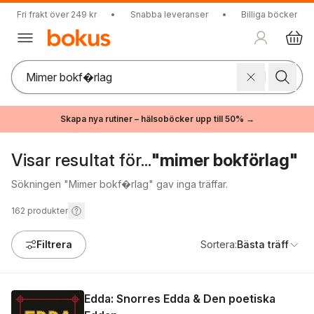
Fri frakt över 249 kr
•
Snabba leveranser
•
Billiga böcker
Skapa nya rutiner – hälsoböcker upp till 50% →
Visar resultat för...
"mimer bokförlag"
Sökningen "Mimer bokf�rlag" gav inga träffar.
162
produkter
Filtrera
Sortera:
Bästa träff
Edda: Snorres Edda & Den poetiska