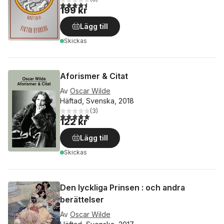
4,5
utav 5 stjärnor. Totalt antal röster:
199 kr
Lägg till
Skickas
Aforismer & Citat
Av
Oscar Wilde
Häftad, Svenska, 2018
(
3
)
5,0
utav 5 stjärnor. Totalt antal röster:
122 kr
Lägg till
Skickas
Den lyckliga Prinsen : och andra
berättelser
Av
Oscar Wilde