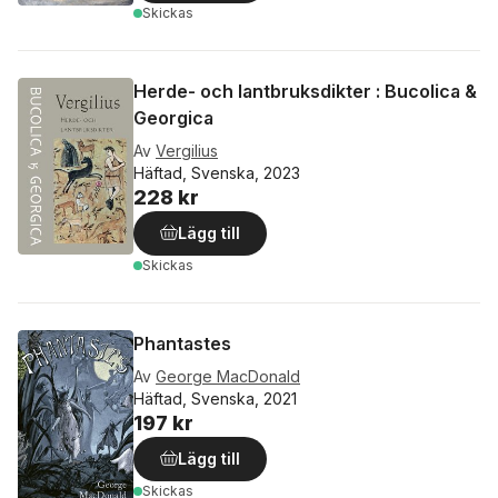
Skickas
Herde- och lantbruksdikter : Bucolica &
Georgica
Av
Vergilius
Häftad, Svenska, 2023
228 kr
Lägg till
Skickas
Phantastes
Av
George MacDonald
Häftad, Svenska, 2021
197 kr
Lägg till
Skickas