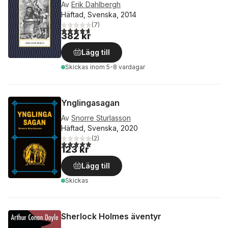
Av
Erik Dahlbergh
Häftad, Svenska, 2014
(
7
)
4,7
utav 5 stjärnor. Totalt antal röster:
382 kr
Lägg till
Skickas
inom 5-8 vardagar
Ynglingasagan
Av
Snorre Sturlasson
Häftad, Svenska, 2020
(
2
)
5,0
utav 5 stjärnor. Totalt antal röster:
123 kr
Lägg till
Skickas
Sherlock Holmes äventyr