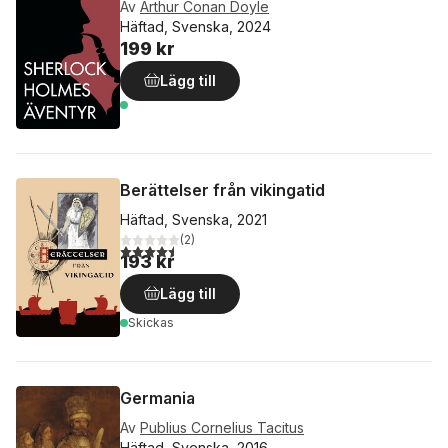
Av
Arthur Conan Doyle
Häftad, Svenska, 2024
199 kr
Lägg till
Berättelser från vikingatid
Häftad, Svenska, 2021
(
2
)
4,5
utav 5 stjärnor. Totalt antal röster:
193 kr
Lägg till
Skickas
Germania
Av
Publius Cornelius Tacitus
Häftad, Svenska, 2016