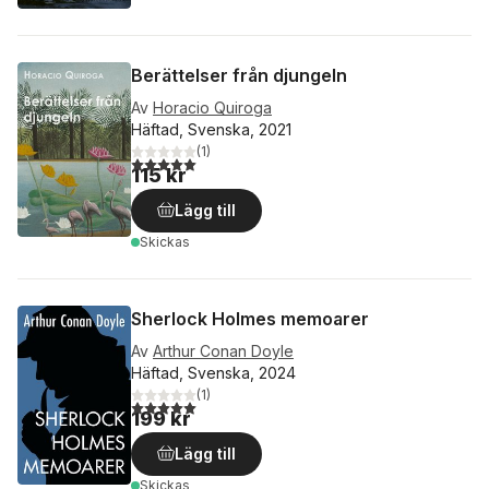
Berättelser från djungeln
Av
Horacio Quiroga
Häftad, Svenska, 2021
(
1
)
5,0
utav 5 stjärnor. Totalt antal röster:
115 kr
Lägg till
Skickas
Sherlock Holmes memoarer
Av
Arthur Conan Doyle
Häftad, Svenska, 2024
(
1
)
5,0
utav 5 stjärnor. Totalt antal röster:
199 kr
Lägg till
Skickas