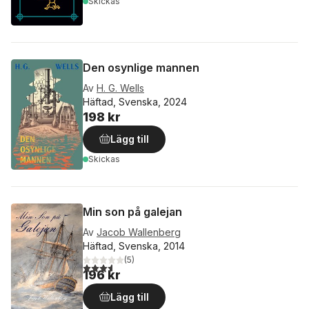
Skickas
Den osynlige mannen
Av
H. G. Wells
Häftad, Svenska, 2024
198 kr
Lägg till
Skickas
Min son på galejan
Av
Jacob Wallenberg
Häftad, Svenska, 2014
(
5
)
3,6
utav 5 stjärnor. Totalt antal röster:
196 kr
Lägg till