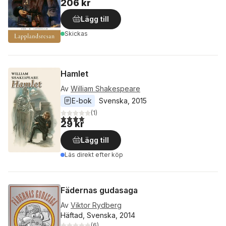
206 kr
Lägg till
Skickas
Hamlet
Av
William Shakespeare
E-bok
Svenska
, 
2015
(
1
)
4,0
utav 5 stjärnor. Totalt antal röster:
29 kr
Lägg till
Läs direkt efter köp
Fädernas gudasaga
Av
Viktor Rydberg
Häftad, Svenska, 2014
(
6
)