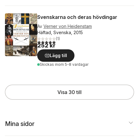
Svenskarna och deras hövdingar
Av
Verner von Heidenstam
Häftad, Svenska, 2015
(
1
)
5,0
utav 5 stjärnor. Totalt antal röster:
252 kr
Lägg till
Skickas
inom 5-8 vardagar
Visa 30 till
Mina sidor