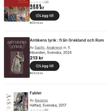
(
4
)
3,8
utav 5 stjärnor. Totalt antal röster:
259 kr
Lägg till
Skickas
Antikens lyrik : från Grekland och Rom
Av
Sapfo
,
Anakreon
m. fl.
Inbunden, Svenska, 2024
213 kr
Lägg till
Skickas
Fabler
Av
Aisopos
Häftad, Svenska, 2017
(
5
)