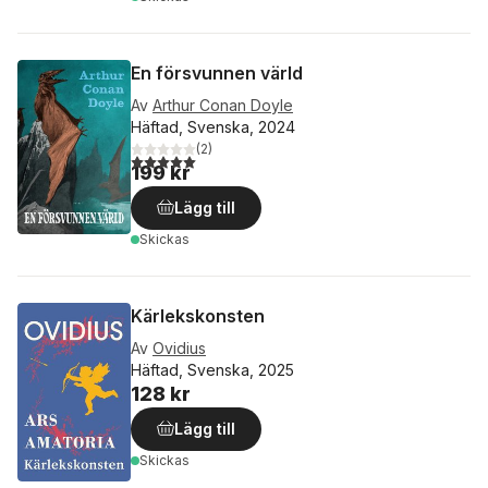
En försvunnen värld
Av
Arthur Conan Doyle
Häftad, Svenska, 2024
(
2
)
5,0
utav 5 stjärnor. Totalt antal röster:
199 kr
Lägg till
Skickas
Kärlekskonsten
Av
Ovidius
Häftad, Svenska, 2025
128 kr
Lägg till
Skickas