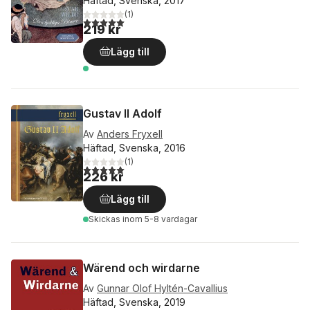
Häftad, Svenska, 2017
(
1
)
5,0
utav 5 stjärnor. Totalt antal röster:
219 kr
Lägg till
Gustav II Adolf
Av
Anders Fryxell
Häftad, Svenska, 2016
(
1
)
5,0
utav 5 stjärnor. Totalt antal röster:
226 kr
Lägg till
Skickas
inom 5-8 vardagar
Wärend och wirdarne
Av
Gunnar Olof Hyltén-Cavallius
Häftad, Svenska, 2019