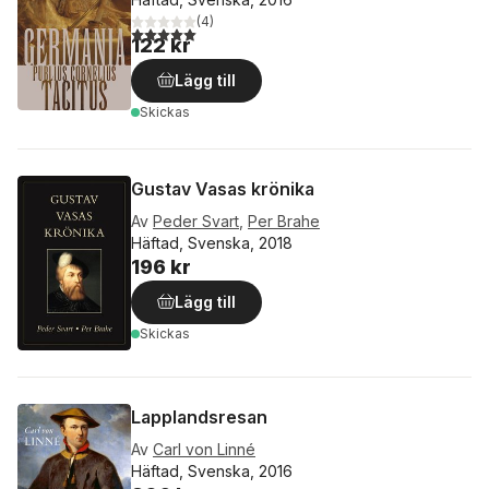
(
4
)
5,0
utav 5 stjärnor. Totalt antal röster:
122 kr
Lägg till
Skickas
Gustav Vasas krönika
Av
Peder Svart
,
Per Brahe
Häftad, Svenska, 2018
196 kr
Lägg till
Skickas
Lapplandsresan
Av
Carl von Linné
Häftad, Svenska, 2016