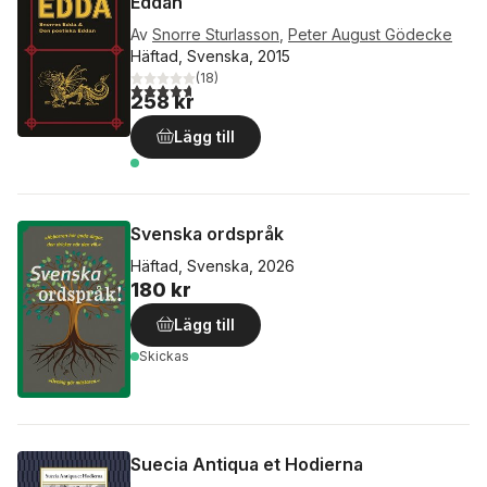
Eddan
Av
Snorre Sturlasson
,
Peter August Gödecke
Häftad, Svenska, 2015
(
18
)
4,7
utav 5 stjärnor. Totalt antal röster:
258 kr
Lägg till
Svenska ordspråk
Häftad, Svenska, 2026
180 kr
Lägg till
Skickas
Suecia Antiqua et Hodierna