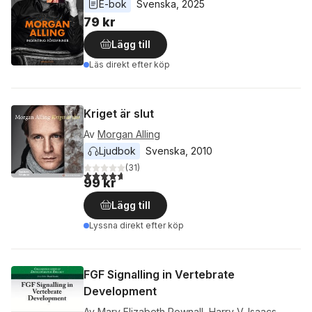
E-bok
Svenska
, 
2025
79 kr
Lägg till
Läs direkt efter köp
Kriget är slut
Av
Morgan Alling
Ljudbok
Svenska
, 
2010
(
31
)
4,7
utav 5 stjärnor. Totalt antal röster:
99 kr
Lägg till
Lyssna direkt efter köp
FGF Signalling in Vertebrate
Development
Av
Mary Elizabeth Pownall
,
Harry V. Isaacs