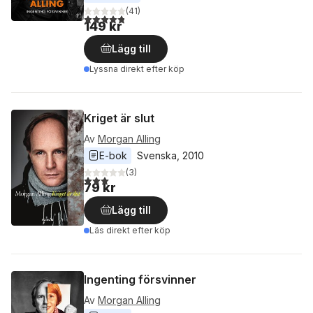
(
41
)
4,8
utav 5 stjärnor. Totalt antal röster:
149 kr
Lägg till
Lyssna direkt efter köp
Kriget är slut
Av
Morgan Alling
E-bok
Svenska
, 
2010
(
3
)
3,0
utav 5 stjärnor. Totalt antal röster:
79 kr
Lägg till
Läs direkt efter köp
Ingenting försvinner
Av
Morgan Alling