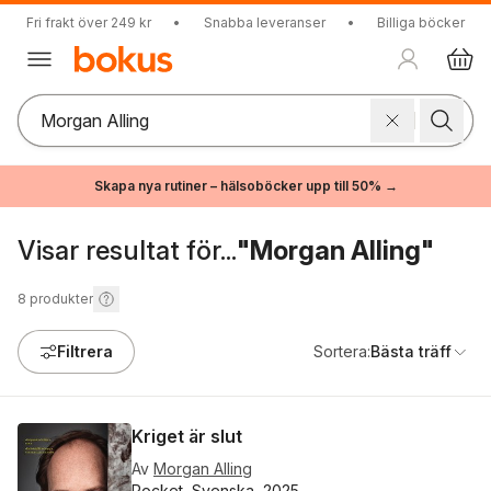
Fri frakt över 249 kr
•
Snabba leveranser
•
Billiga böcker
Skapa nya rutiner – hälsoböcker upp till 50% →
Visar resultat för...
"Morgan Alling"
8
produkter
Filtrera
Sortera:
Bästa träff
Kriget är slut
Av
Morgan Alling
Pocket, Svenska, 2025