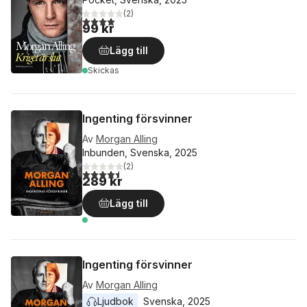
(
2
)
4,0
utav 5 stjärnor. Totalt antal röster:
99 kr
Lägg till
Skickas
Ingenting försvinner
Av
Morgan Alling
Inbunden, Svenska, 2025
(
2
)
4,5
utav 5 stjärnor. Totalt antal röster:
289 kr
Lägg till
Ingenting försvinner
Av
Morgan Alling
Ljudbok
Svenska
, 
2025