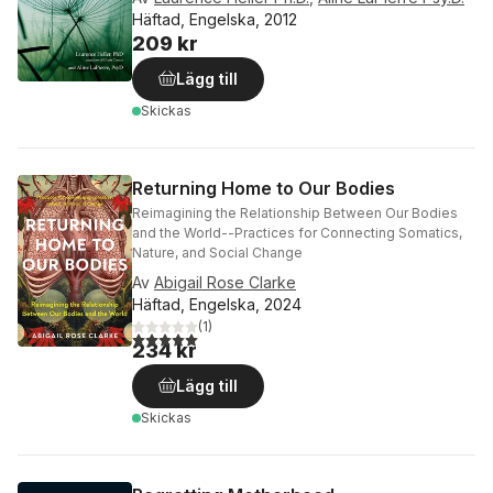
Häftad, Engelska, 2012
209 kr
Lägg till
Skickas
Returning Home to Our Bodies
Reimagining the Relationship Between Our Bodies
and the World--Practices for Connecting Somatics,
Nature, and Social Change
Av
Abigail Rose Clarke
Häftad, Engelska, 2024
(
1
)
5,0
utav 5 stjärnor. Totalt antal röster:
234 kr
Lägg till
Skickas