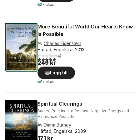
Skickas
More Beautiful World Our Hearts Know
Is Possible
Av
Charles Eisenstein
Häftad, Engelska, 2013
(
4
)
5,0
utav 5 stjärnor. Totalt antal röster:
249 kr
Lägg till
Skickas
Spiritual Clearings
Sacred Practices to Release Negative Energy and
Harmonize Your Life
Av
Diana Burney
Häftad, Engelska, 2009
171 kr