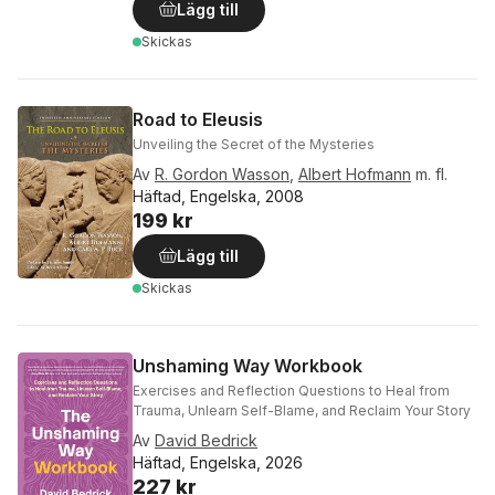
Lägg till
Skickas
Road to Eleusis
Unveiling the Secret of the Mysteries
Av
R. Gordon Wasson
,
Albert Hofmann
m. fl.
Häftad, Engelska, 2008
199 kr
Lägg till
Skickas
Unshaming Way Workbook
Exercises and Reflection Questions to Heal from
Trauma, Unlearn Self-Blame, and Reclaim Your Story
Av
David Bedrick
Häftad, Engelska, 2026
227 kr