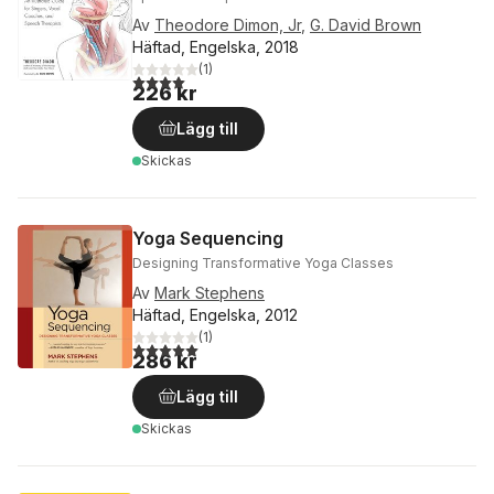
Av
Theodore Dimon, Jr
,
G. David Brown
Häftad, Engelska, 2018
(
1
)
4,0
utav 5 stjärnor. Totalt antal röster:
226 kr
Lägg till
Skickas
Yoga Sequencing
Designing Transformative Yoga Classes
Av
Mark Stephens
Häftad, Engelska, 2012
(
1
)
5,0
utav 5 stjärnor. Totalt antal röster:
286 kr
Lägg till
Skickas