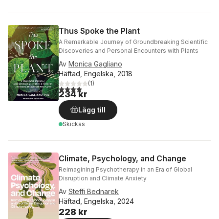
Thus Spoke the Plant
A Remarkable Journey of Groundbreaking Scientific
Discoveries and Personal Encounters with Plants
Av
Monica Gagliano
Häftad, Engelska, 2018
(
1
)
4,0
utav 5 stjärnor. Totalt antal röster:
234 kr
Lägg till
Skickas
Climate, Psychology, and Change
Reimagining Psychotherapy in an Era of Global
Disruption and Climate Anxiety
Av
Steffi Bednarek
Häftad, Engelska, 2024
228 kr