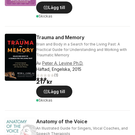
Lägg till
Skickas
Trauma and Memory
Brain and Body in a Search for the Living Past: A
Practical Guide for Understanding and Working with
Traumatic Memory
Av
Peter A. Levine Ph.D.
Häftad, Engelska, 2015
(
1
)
3,0
utav 5 stjärnor. Totalt antal röster:
217 kr
Lägg till
Skickas
Anatomy of the Voice
An Illustrated Guide for Singers, Vocal Coaches, and
Speech Therapists