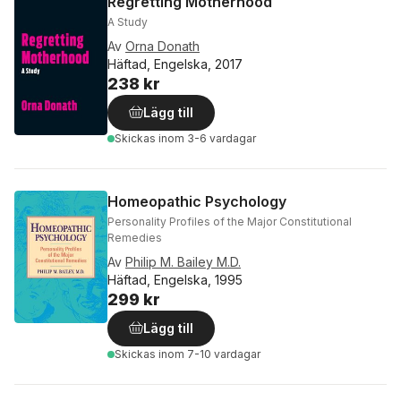
Regretting Motherhood
A Study
Av
Orna Donath
Häftad, Engelska, 2017
238 kr
Lägg till
Skickas
inom 3-6 vardagar
Homeopathic Psychology
Personality Profiles of the Major Constitutional
Remedies
Av
Philip M. Bailey M.D.
Häftad, Engelska, 1995
299 kr
Lägg till
Skickas
inom 7-10 vardagar