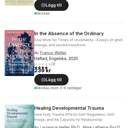
Lägg till
Skickas
In the Absence of the Ordinary
Soul Work for Times of Uncertainty--Essays on grief,
change, and sacred transitions
Av
Francis Weller
Häftad, Engelska, 2025
(
1
)
4,0
utav 5 stjärnor. Totalt antal röster:
239 kr
Lägg till
Skickas
inom 3-6 vardagar
Healing Developmental Trauma
How Early Trauma Affects Self-Regulation, Self-
Image, and the Capacity for Relationship
Av
Laurence Heller Ph.D.
,
Aline LaPierre Psy.D.