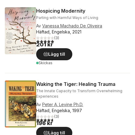
Hospicing Modernity
Parting with Harmful Ways of Living
Av
Vanessa Machado De Oliveira
Häftad, Engelska, 2021
(
3
)
5,0
utav 5 stjärnor. Totalt antal röster:
201 kr
Lägg till
Skickas
Waking the Tiger: Healing Trauma
The Innate Capacity to Transform Overwhelming
Experiences
Av
Peter A. Levine Ph.D.
Häftad, Engelska, 1997
(
3
)
4,7
utav 5 stjärnor. Totalt antal röster:
196 kr
Lägg till