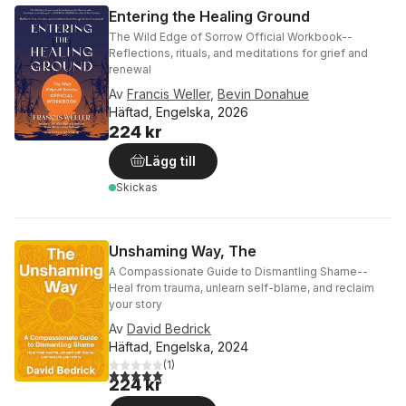
Entering the Healing Ground
The Wild Edge of Sorrow Official Workbook--
Reflections, rituals, and meditations for grief and
renewal
Av
Francis Weller
,
Bevin Donahue
Häftad, Engelska, 2026
224 kr
Lägg till
Skickas
Unshaming Way, The
A Compassionate Guide to Dismantling Shame--
Heal from trauma, unlearn self-blame, and reclaim
your story
Av
David Bedrick
Häftad, Engelska, 2024
(
1
)
5,0
utav 5 stjärnor. Totalt antal röster:
224 kr