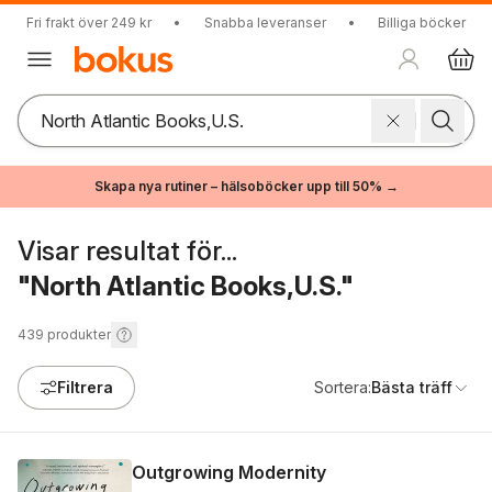
Fri frakt över 249 kr
•
Snabba leveranser
•
Billiga böcker
Skapa nya rutiner – hälsoböcker upp till 50% →
Visar resultat för...
"North Atlantic Books,U.S."
439
produkter
Filtrera
Sortera:
Bästa träff
Outgrowing Modernity