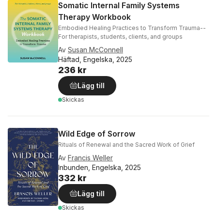
Somatic Internal Family Systems
Therapy Workbook
Embodied Healing Practices to Transform Trauma--
For therapists, students, clients, and groups
Av
Susan McConnell
Häftad, Engelska, 2025
236 kr
Lägg till
Skickas
Wild Edge of Sorrow
Rituals of Renewal and the Sacred Work of Grief
Av
Francis Weller
Inbunden, Engelska, 2025
332 kr
Lägg till
Skickas