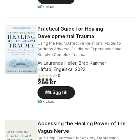
Skickas
Practical Guide for Healing
Developmental Trauma
Using the NeuroAffective Relational Model to
Address Adverse Childhood Experiences and
Resolve Complex Trauma
Av
Laurence Heller
,
Brad Kammer
Häftad, Engelska, 2022
(
1
)
4,0
utav 5 stjärnor. Totalt antal röster:
266 kr
Lägg till
Skickas
Accessing the Healing Power of the
Vagus Nerve
Self-Help Exercises for Anxiety, Depression,