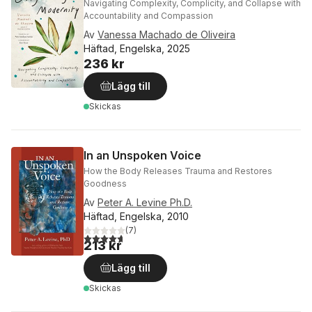
Navigating Complexity, Complicity, and Collapse with
Accountability and Compassion
Av
Vanessa Machado de Oliveira
Häftad, Engelska, 2025
236 kr
Lägg till
Skickas
In an Unspoken Voice
How the Body Releases Trauma and Restores
Goodness
Av
Peter A. Levine Ph.D.
Häftad, Engelska, 2010
(
7
)
4,7
utav 5 stjärnor. Totalt antal röster:
213 kr
Lägg till
Skickas