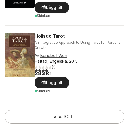
Lägg till
Skickas
Holistic Tarot
An Integrative Approach to Using Tarot for Personal
Growth
Av
Benebell Wen
Häftad, Engelska, 2015
(
1
)
4,0
utav 5 stjärnor. Totalt antal röster:
283 kr
Lägg till
Skickas
Visa 30 till