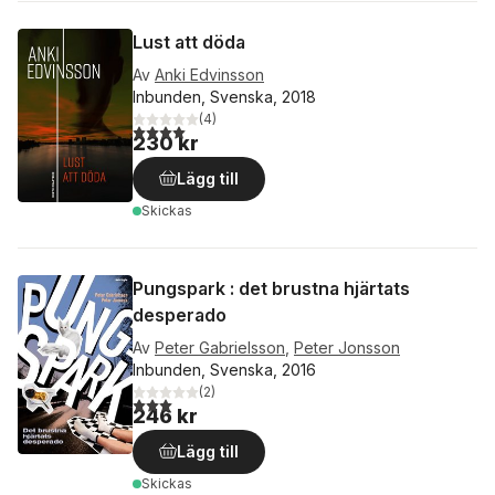
Lust att döda
Av
Anki Edvinsson
Inbunden, Svenska, 2018
(
4
)
4,0
utav 5 stjärnor. Totalt antal röster:
230 kr
Lägg till
Skickas
Pungspark : det brustna hjärtats
desperado
Av
Peter Gabrielsson
,
Peter Jonsson
Inbunden, Svenska, 2016
(
2
)
3,0
utav 5 stjärnor. Totalt antal röster:
246 kr
Lägg till
Skickas