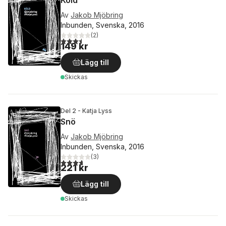
Köld
Av
Jakob Mjöbring
Inbunden, Svenska, 2016
(
2
)
3,5
utav 5 stjärnor. Totalt antal röster:
149 kr
Lägg till
Skickas
Del 2 - Katja Lyss
Snö
Av
Jakob Mjöbring
Inbunden, Svenska, 2016
(
3
)
3,7
utav 5 stjärnor. Totalt antal röster:
221 kr
Lägg till
Skickas