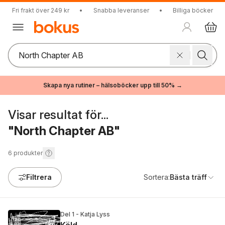
Fri frakt över 249 kr
•
Snabba leveranser
•
Billiga böcker
Skapa nya rutiner – hälsoböcker upp till 50% →
Visar resultat för...
"North Chapter AB"
6
produkter
Filtrera
Sortera:
Bästa träff
Del 1 - Katja Lyss