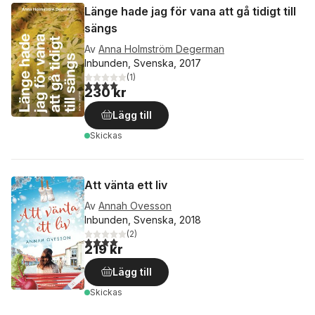
Länge hade jag för vana att gå tidigt till
sängs
Av
Anna Holmström Degerman
Inbunden, Svenska, 2017
(
1
)
4,0
utav 5 stjärnor. Totalt antal röster:
230 kr
Lägg till
Skickas
Att vänta ett liv
Av
Annah Ovesson
Inbunden, Svenska, 2018
(
2
)
4,0
utav 5 stjärnor. Totalt antal röster:
219 kr
Lägg till
Skickas