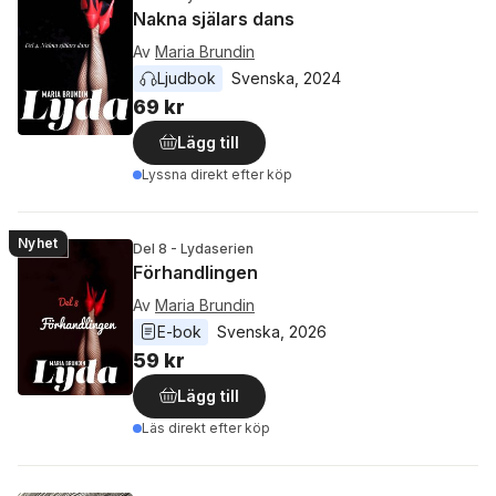
Nakna själars dans
Av
Maria Brundin
Ljudbok
Svenska
, 
2024
69 kr
Lägg till
Lyssna direkt efter köp
Nyhet
Del 8 - Lydaserien
Förhandlingen
Av
Maria Brundin
E-bok
Svenska
, 
2026
59 kr
Lägg till
Läs direkt efter köp