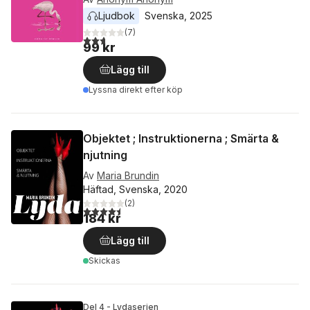
Ljudbok
Svenska
, 
2025
(
7
)
2,7
utav 5 stjärnor. Totalt antal röster:
99 kr
Lägg till
Lyssna direkt efter köp
Objektet ; Instruktionerna ; Smärta &
njutning
Av
Maria Brundin
Häftad, Svenska, 2020
(
2
)
4,5
utav 5 stjärnor. Totalt antal röster:
184 kr
Lägg till
Skickas
Del 4 - Lydaserien