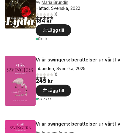
Av
Maria Brundin
Häftad, Svenska, 2022
(
1
)
5,0
utav 5 stjärnor. Totalt antal röster:
184 kr
Lägg till
Skickas
Vi är swingers: berättelser ur vårt liv
Inbunden, Svenska, 2025
(
1
)
3,0
utav 5 stjärnor. Totalt antal röster:
245 kr
Lägg till
Skickas
Vi är swingers: berättelser ur vårt liv
Av
Anonym Anonym