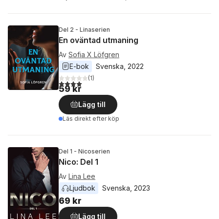
Del 2 - Linaserien
En oväntad utmaning
Av
Sofia X Löfgren
E-bok
Svenska
, 
2022
(
1
)
4,0
utav 5 stjärnor. Totalt antal röster:
59 kr
Lägg till
Läs direkt efter köp
Del 1 - Nicoserien
Nico: Del 1
Av
Lina Lee
Ljudbok
Svenska
, 
2023
69 kr
Lägg till