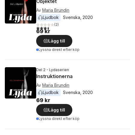
Objektet
Av
Maria Brundin
Ljudbok
Svenska
, 
2020
(
2
)
3,5
utav 5 stjärnor. Totalt antal röster:
69 kr
Lägg till
Lyssna direkt efter köp
Del 2 - Lydaserien
Instruktionerna
Av
Maria Brundin
Ljudbok
Svenska
, 
2020
69 kr
Lägg till
Lyssna direkt efter köp