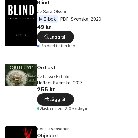
Blind
Av
Sara Olsson
E-bok
PDF
, 
Svenska
, 
2020
49 kr
Lägg till
Läs direkt efter köp
Ordlust
Av
Lasse Ekholm
Häftad, Svenska, 2017
255 kr
Lägg till
Skickas
inom 3-6 vardagar
Del 1 - Lydaserien
Objektet