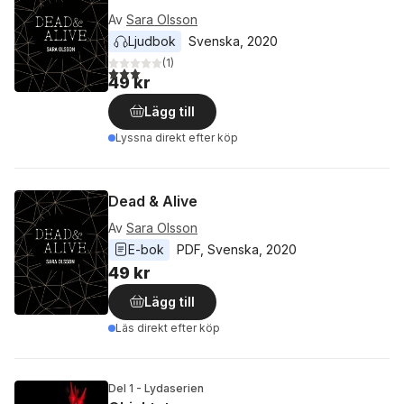
Av
Sara Olsson
Ljudbok
Svenska
, 
2020
(
1
)
3,0
utav 5 stjärnor. Totalt antal röster:
49 kr
Lägg till
Lyssna direkt efter köp
Dead & Alive
Av
Sara Olsson
E-bok
PDF
, 
Svenska
, 
2020
49 kr
Lägg till
Läs direkt efter köp
Del 1 - Lydaserien