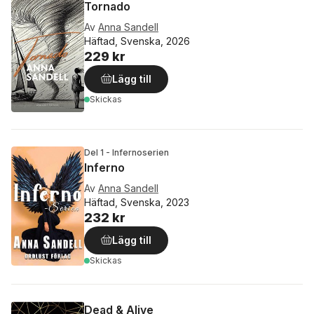
Tornado
Av
Anna Sandell
Häftad, Svenska, 2026
229 kr
Lägg till
Skickas
Del 1 - Infernoserien
Inferno
Av
Anna Sandell
Häftad, Svenska, 2023
232 kr
Lägg till
Skickas
Dead & Alive