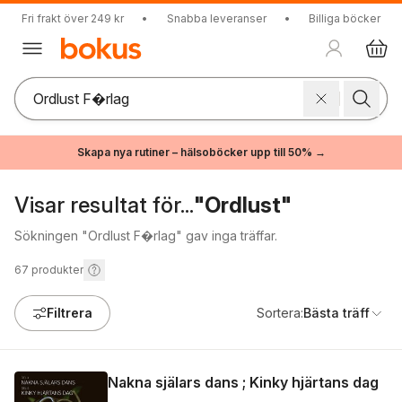
Fri frakt över 249 kr
•
Snabba leveranser
•
Billiga böcker
Skapa nya rutiner – hälsoböcker upp till 50% →
Visar resultat för...
"Ordlust"
Sökningen "Ordlust F�rlag" gav inga träffar.
67
produkter
Filtrera
Sortera:
Bästa träff
Nakna själars dans ; Kinky hjärtans dag