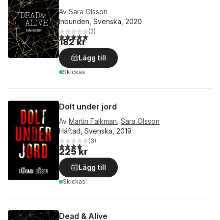
Av
Sara Olsson
Inbunden, Svenska, 2020
(
2
)
5,0
utav 5 stjärnor. Totalt antal röster:
182 kr
Lägg till
Skickas
Dolt under jord
Av
Martin Falkman
,
Sara Olsson
Häftad, Svenska, 2019
(
3
)
4,0
utav 5 stjärnor. Totalt antal röster:
225 kr
Lägg till
Skickas
Dead & Alive