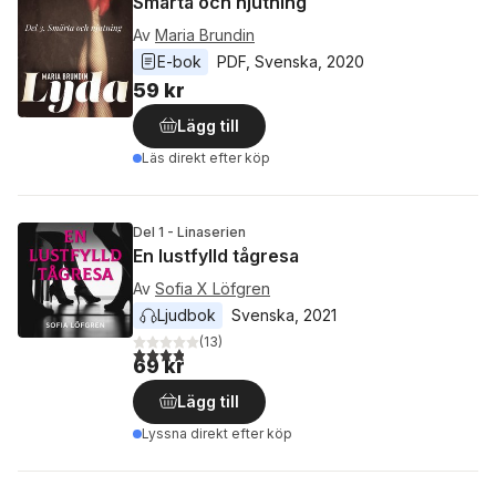
Smärta och njutning
Av
Maria Brundin
E-bok
PDF
, 
Svenska
, 
2020
59 kr
Lägg till
Läs direkt efter köp
Del 1 - Linaserien
En lustfylld tågresa
Av
Sofia X Löfgren
Ljudbok
Svenska
, 
2021
(
13
)
3,8
utav 5 stjärnor. Totalt antal röster:
69 kr
Lägg till
Lyssna direkt efter köp