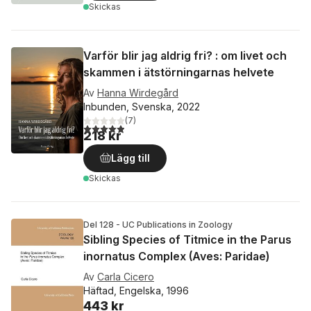
Skickas
Varför blir jag aldrig fri? : om livet och
skammen i ätstörningarnas helvete
Av
Hanna Wirdegård
Inbunden, Svenska, 2022
(
7
)
4,9
utav 5 stjärnor. Totalt antal röster:
218 kr
Lägg till
Skickas
Del 128 - UC Publications in Zoology
Sibling Species of Titmice in the Parus
inornatus Complex (Aves: Paridae)
Av
Carla Cicero
Häftad, Engelska, 1996
443 kr