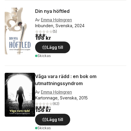
Din nya höftled
Av
Emma Holmgren
Inbunden, Svenska, 2024
(
5
)
3,2
utav 5 stjärnor. Totalt antal röster:
198 kr
Lägg till
Skickas
Våga vara rädd : en bok om
utmattningssyndrom
Av
Emma Holmgren
Kartonnage, Svenska, 2015
(
62
)
4,3
utav 5 stjärnor. Totalt antal röster:
156 kr
Lägg till
Skickas