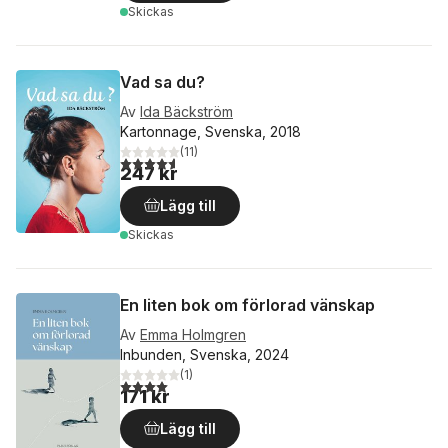
Skickas
Vad sa du?
Av
Ida Bäckström
Kartonnage, Svenska, 2018
(
11
)
4,6
utav 5 stjärnor. Totalt antal röster:
247 kr
Lägg till
Skickas
En liten bok om förlorad vänskap
Av
Emma Holmgren
Inbunden, Svenska, 2024
(
1
)
4,0
utav 5 stjärnor. Totalt antal röster:
171 kr
Lägg till