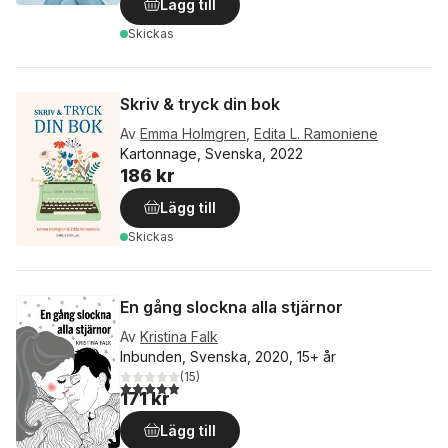
Lägg till
Skickas
Skriv & tryck din bok
Av
Emma Holmgren
,
Edita L. Ramoniene
Kartonnage, Svenska, 2022
186 kr
Lägg till
Skickas
En gång slockna alla stjärnor
Av
Kristina Falk
Inbunden, Svenska, 2020, 15+ år
(
15
)
4,9
utav 5 stjärnor. Totalt antal röster:
171 kr
Lägg till