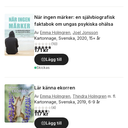
När ingen märker: en självbiografisk
faktabok om ungas psykiska ohälsa
Av
Emma Holmgren
,
Joel Jonsson
Kartonnage, Svenska, 2020, 15+ år
(
10
)
4,8
utav 5 stjärnor. Totalt antal röster:
171 kr
Lägg till
Skickas
Lär känna ekorren
Av
Emma Holmgren
,
Thindra Holmgren
m. fl.
Kartonnage, Svenska, 2019, 6-9 år
(
4
)
4,3
utav 5 stjärnor. Totalt antal röster:
117 kr
Lägg till