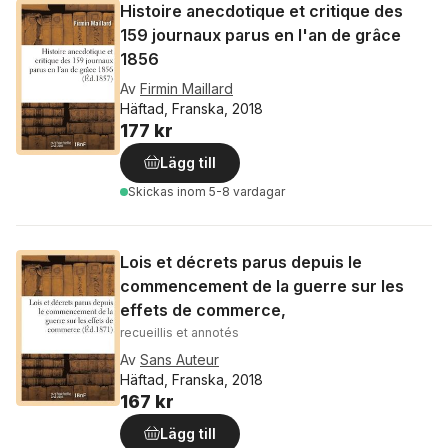
Histoire anecdotique et critique des
159 journaux parus en l'an de grâce
1856
Av
Firmin Maillard
Häftad, Franska, 2018
177 kr
Lägg till
Skickas
inom 5-8 vardagar
Lois et décrets parus depuis le
commencement de la guerre sur les
effets de commerce,
recueillis et annotés
Av
Sans Auteur
Häftad, Franska, 2018
167 kr
Lägg till