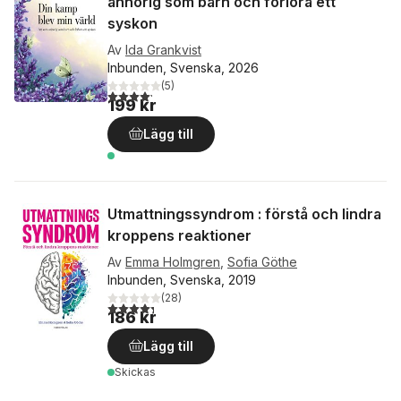
anhörig som barn och förlora ett
syskon
Av
Ida Grankvist
Inbunden, Svenska, 2026
(
5
)
4,2
utav 5 stjärnor. Totalt antal röster:
199 kr
Lägg till
Utmattningssyndrom : förstå och lindra
kroppens reaktioner
Av
Emma Holmgren
,
Sofia Göthe
Inbunden, Svenska, 2019
(
28
)
4,3
utav 5 stjärnor. Totalt antal röster:
186 kr
Lägg till
Skickas