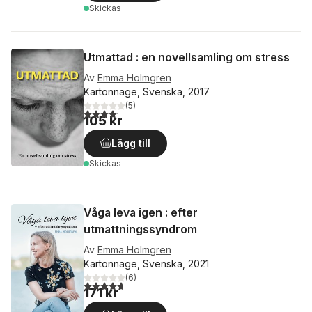
Skickas
Utmattad : en novellsamling om stress
Av
Emma Holmgren
Kartonnage, Svenska, 2017
(
5
)
4,2
utav 5 stjärnor. Totalt antal röster:
105 kr
Lägg till
Skickas
Våga leva igen : efter
utmattningssyndrom
Av
Emma Holmgren
Kartonnage, Svenska, 2021
(
6
)
4,7
utav 5 stjärnor. Totalt antal röster:
171 kr