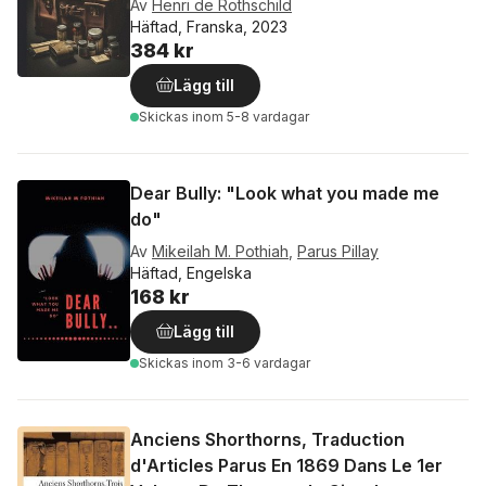
Av
Henri de Rothschild
Häftad, Franska, 2023
384 kr
Lägg till
Skickas
inom 5-8 vardagar
Dear Bully: "Look what you made me
do"
Av
Mikeilah M. Pothiah
,
Parus Pillay
Häftad, Engelska
168 kr
Lägg till
Skickas
inom 3-6 vardagar
Anciens Shorthorns, Traduction
d'Articles Parus En 1869 Dans Le 1er