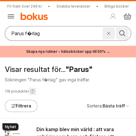
Fri frakt över 249 kr
•
Snabba leveranser
•
Billiga böcker
Skapa nya rutiner – hälsoböcker upp till 50% →
Visar resultat för...
"Parus"
Sökningen "Parus f�rlag" gav inga träffar.
118
produkter
Filtrera
Sortera:
Bästa träff
Nyhet
Din kamp blev min värld : att vara