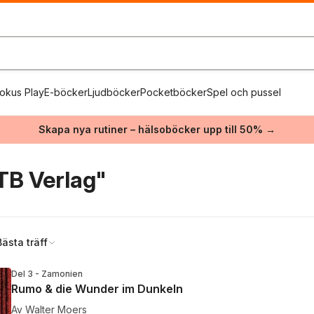
okus Play
E-böcker
Ljudböcker
Pocketböcker
Spel och pussel
Skapa nya rutiner – hälsoböcker upp till 50% →
TB Verlag"
Bästa träff
Del 3 - Zamonien
Rumo & die Wunder im Dunkeln
Av
Walter Moers