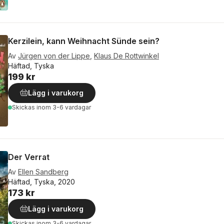
Kerzilein, kann Weihnacht Sünde sein?
Av
Jürgen von der Lippe
,
Klaus De Rottwinkel
Häftad, Tyska
199 kr
Lägg i varukorg
Skickas
inom 3-6 vardagar
Der Verrat
Av
Ellen Sandberg
Häftad, Tyska, 2020
173 kr
Lägg i varukorg
Skickas
inom 3-6 vardagar