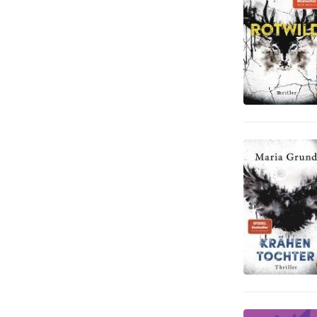
Tecknade serier
2
Barn och ungdom
1
Hem och Trädgård
1