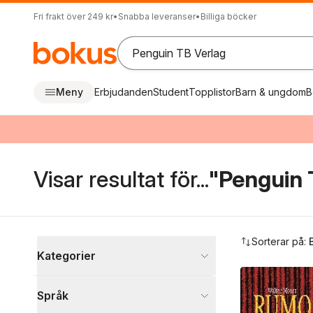
Fri frakt över 249 kr
•
Snabba leveranser
•
Billiga böcker
Meny
Erbjudanden
Student
Topplistor
Barn & ungdom
B
Visar resultat för...
"Penguin 
Hoppa över filtreringsmeny
Sorterar på:
Kategorier
Böcker
Språk
Skönlitteratur
374