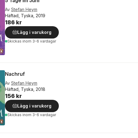
5 Tage im Juni
Av
Stefan Heym
Häftad, Tyska, 2019
186 kr
Lägg i varukorg
Skickas
inom 3-6 vardagar
Nachruf
Av
Stefan Heym
Häftad, Tyska, 2018
156 kr
Lägg i varukorg
Skickas
inom 3-6 vardagar