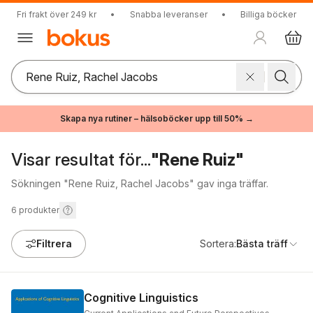
Fri frakt över 249 kr
•
Snabba leveranser
•
Billiga böcker
Skapa nya rutiner – hälsoböcker upp till 50% →
Visar resultat för...
"Rene Ruiz"
Sökningen "Rene Ruiz, Rachel Jacobs" gav inga träffar.
6
produkter
Filtrera
Sortera:
Bästa träff
Cognitive Linguistics