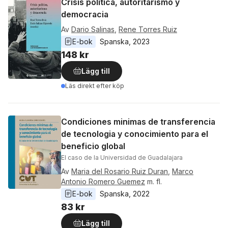
Crisis política, autoritarismo y
democracia
Av
Dario Salinas
,
Rene Torres Ruiz
E-bok
Spanska
, 
2023
148 kr
Lägg till
Läs direkt efter köp
Condiciones minimas de transferencia
de tecnologia y conocimiento para el
beneficio global
El caso de la Universidad de Guadalajara
Av
Maria del Rosario Ruiz Duran
,
Marco
Antonio Romero Guemez
m. fl.
E-bok
Spanska
, 
2022
83 kr
Lägg till