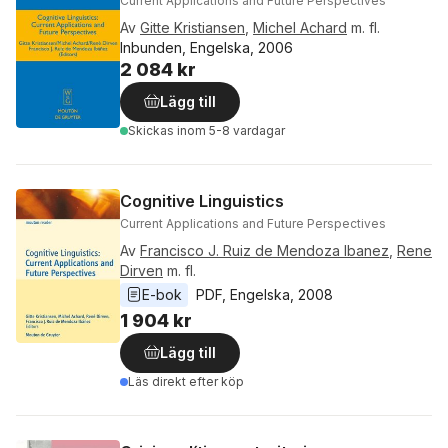
Current Applications and Future Perspectives
Av
Gitte Kristiansen
,
Michel Achard
m. fl.
Inbunden, Engelska, 2006
2 084 kr
Lägg till
Skickas
inom 5-8 vardagar
Cognitive Linguistics
Current Applications and Future Perspectives
Av
Francisco J. Ruiz de Mendoza Ibanez
,
Rene
Dirven
m. fl.
E-bok
PDF
, 
Engelska
, 
2008
1 904 kr
Lägg till
Läs direkt efter köp