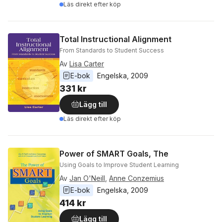
Läs direkt efter köp
Total Instructional Alignment
From Standards to Student Success
Av
Lisa Carter
E-bok
Engelska
, 
2009
331 kr
Lägg till
Läs direkt efter köp
Power of SMART Goals, The
Using Goals to Improve Student Learning
Av
Jan O'Neill
,
Anne Conzemius
E-bok
Engelska
, 
2009
414 kr
Lägg till