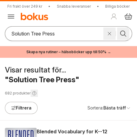
Fri frakt över 249 kr
•
Snabba leveranser
•
Billiga böcker
Skapa nya rutiner – hälsoböcker upp till 50% →
Visar resultat för...
"Solution Tree Press"
682
produkter
Filtrera
Sortera:
Bästa träff
Blended Vocabulary for K--12