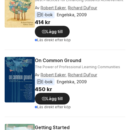
Av
Robert Eaker
,
Richard DuFour
E-bok
Engelska
, 
2009
414 kr
Lägg till
Läs direkt efter köp
On Common Ground
The Power of Professional Learning Communities
Av
Robert Eaker
,
Richard DuFour
E-bok
Engelska
, 
2009
450 kr
Lägg till
Läs direkt efter köp
Getting Started