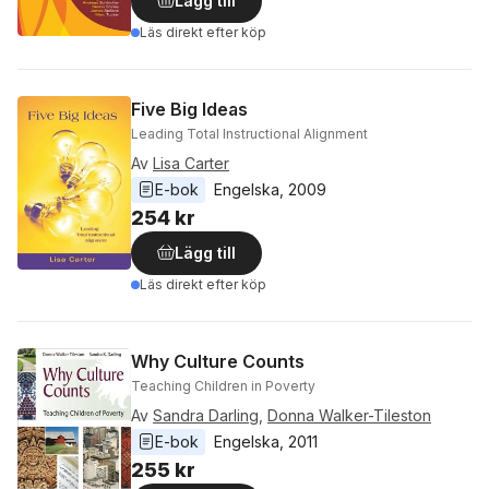
Lägg till
Läs direkt efter köp
Five Big Ideas
Leading Total Instructional Alignment
Av
Lisa Carter
E-bok
Engelska
, 
2009
254 kr
Lägg till
Läs direkt efter köp
Why Culture Counts
Teaching Children in Poverty
Av
Sandra Darling
,
Donna Walker-Tileston
E-bok
Engelska
, 
2011
255 kr