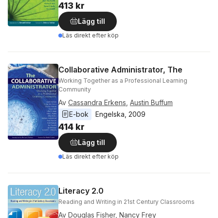
413 kr
Lägg till
Läs direkt efter köp
Collaborative Administrator, The
Working Together as a Professional Learning
Community
Av
Cassandra Erkens
,
Austin Buffum
E-bok
Engelska
, 
2009
414 kr
Lägg till
Läs direkt efter köp
Literacy 2.0
Reading and Writing in 21st Century Classrooms
Av
Douglas Fisher
,
Nancy Frey