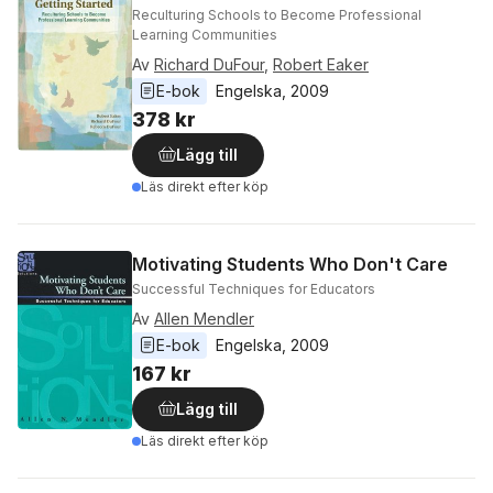
Reculturing Schools to Become Professional
Learning Communities
Av
Richard DuFour
,
Robert Eaker
E-bok
Engelska
, 
2009
378 kr
Lägg till
Läs direkt efter köp
Motivating Students Who Don't Care
Successful Techniques for Educators
Av
Allen Mendler
E-bok
Engelska
, 
2009
167 kr
Lägg till
Läs direkt efter köp