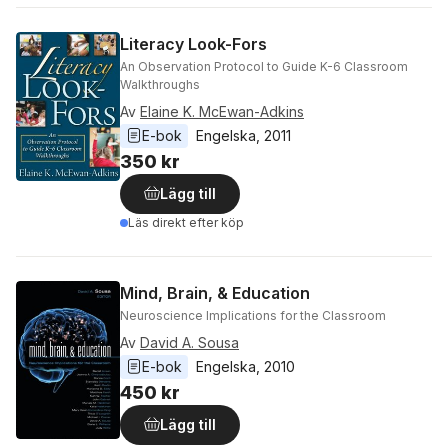
Literacy Look-Fors
An Observation Protocol to Guide K-6 Classroom
Walkthroughs
Av
Elaine K. McEwan-Adkins
E-bok
Engelska
, 
2011
350 kr
Lägg till
Läs direkt efter köp
Mind, Brain, & Education
Neuroscience Implications for the Classroom
Av
David A. Sousa
E-bok
Engelska
, 
2010
450 kr
Lägg till