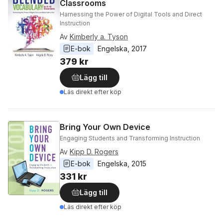
Classrooms
Harnessing the Power of Digital Tools and Direct
Instruction
Av
Kimberly a. Tyson
E-bok
Engelska
, 
2017
379 kr
Lägg till
Läs direkt efter köp
Bring Your Own Device
Engaging Students and Transforming Instruction
Av
Kipp D. Rogers
E-bok
Engelska
, 
2015
331 kr
Lägg till
Läs direkt efter köp