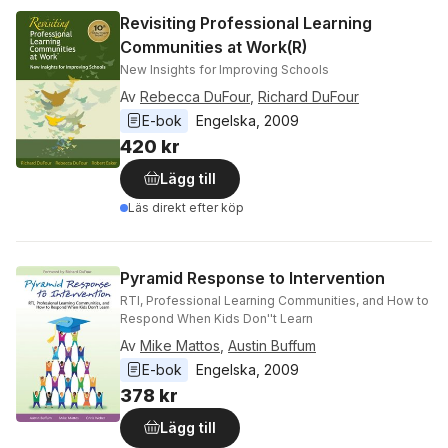
Revisiting Professional Learning
Communities at Work(R)
New Insights for Improving Schools
Av
Rebecca DuFour
,
Richard DuFour
E-bok
Engelska
, 
2009
420 kr
Lägg till
Läs direkt efter köp
Pyramid Response to Intervention
RTI, Professional Learning Communities, and How to
Respond When Kids Don''t Learn
Av
Mike Mattos
,
Austin Buffum
E-bok
Engelska
, 
2009
378 kr
Lägg till