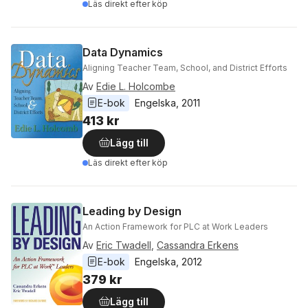
Läs direkt efter köp
Data Dynamics
Aligning Teacher Team, School, and District Efforts
Av
Edie L. Holcombe
E-bok
Engelska
, 
2011
413 kr
Lägg till
Läs direkt efter köp
Leading by Design
An Action Framework for PLC at Work Leaders
Av
Eric Twadell
,
Cassandra Erkens
E-bok
Engelska
, 
2012
379 kr
Lägg till