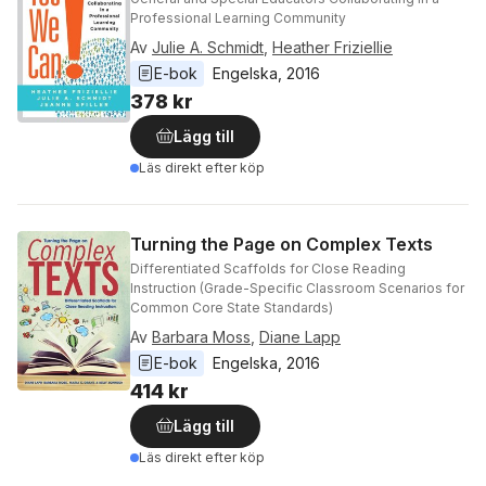
Professional Learning Community
Av
Julie A. Schmidt
,
Heather Friziellie
E-bok
Engelska
, 
2016
378 kr
Lägg till
Läs direkt efter köp
Turning the Page on Complex Texts
Differentiated Scaffolds for Close Reading
Instruction (Grade-Specific Classroom Scenarios for
Common Core State Standards)
Av
Barbara Moss
,
Diane Lapp
E-bok
Engelska
, 
2016
414 kr
Lägg till
Läs direkt efter köp