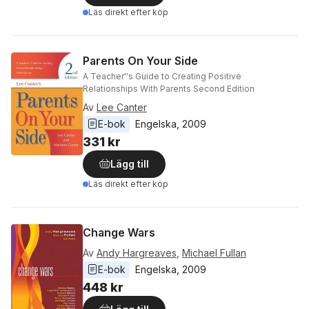
Läs direkt efter köp
Parents On Your Side
A Teacher''s Guide to Creating Positive
Relationships With Parents Second Edition
Av
Lee Canter
E-bok
Engelska
, 
2009
331 kr
Lägg till
Läs direkt efter köp
Change Wars
Av
Andy Hargreaves
,
Michael Fullan
E-bok
Engelska
, 
2009
448 kr