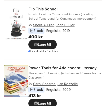
Flip This School
How to Lead the Turnaround Process (Leading
School Turnaround for Continuous Improvement)
Av
Sheila A. Eller
,
John F. Eller
E-bok
Engelska
, 
2019
400 kr
Lägg till
Läs direkt efter köp
Power Tools for Adolescent Literacy
Strategies for Learning (Activities and Games for the
Classroom)
Av
Carol Scearce
,
Jan Rozzelle
E-bok
Engelska
, 
2009
413 kr
Lägg till