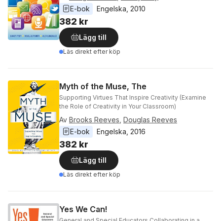
E-bok
Engelska
, 
2010
382 kr
Lägg till
Läs direkt efter köp
Myth of the Muse, The
Supporting Virtues That Inspire Creativity (Examine
the Role of Creativity in Your Classroom)
Av
Brooks Reeves
,
Douglas Reeves
E-bok
Engelska
, 
2016
382 kr
Lägg till
Läs direkt efter köp
Yes We Can!
General and Special Educators Collaborating in a