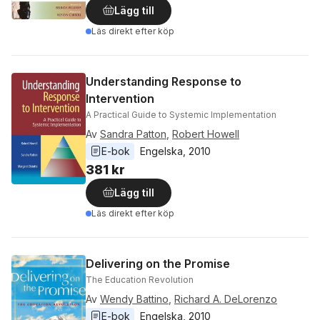
Lägg till
Läs direkt efter köp
Understanding Response to
Intervention
A Practical Guide to Systemic Implementation
Av
Sandra Patton
,
Robert Howell
E-bok
Engelska
, 
2010
381 kr
Lägg till
Läs direkt efter köp
Delivering on the Promise
The Education Revolution
Av
Wendy Battino
,
Richard A. DeLorenzo
E-bok
Engelska
, 
2010