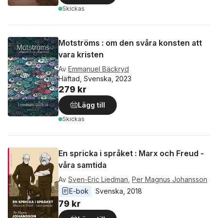
Skickas
Motströms : om den svåra konsten att
vara kristen
Av
Emmanuel Bäckryd
Häftad, Svenska, 2023
279 kr
Lägg till
Skickas
En spricka i språket : Marx och Freud -
våra samtida
Av
Sven-Eric Liedman
,
Per Magnus Johansson
E-bok
Svenska
, 
2018
79 kr