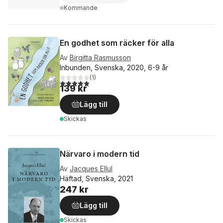
Kommande
En godhet som räcker för alla
Av
Birgitta Rasmusson
Inbunden, Svenska, 2020, 6-9 år
(
1
)
5,0
utav 5 stjärnor. Totalt antal röster:
139 kr
Lägg till
Skickas
Närvaro i modern tid
Av
Jacques Ellul
Häftad, Svenska, 2021
247 kr
Lägg till
Skickas