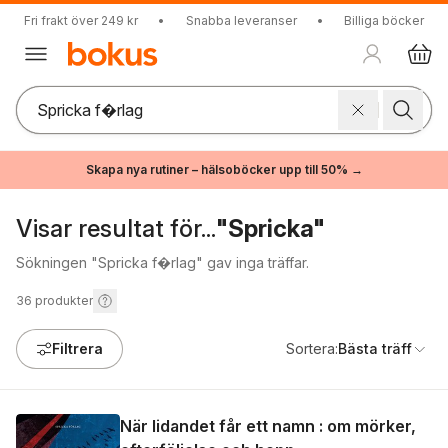
Fri frakt över 249 kr
•
Snabba leveranser
•
Billiga böcker
Skapa nya rutiner – hälsoböcker upp till 50% →
Visar resultat för...
"Spricka"
Sökningen "Spricka f�rlag" gav inga träffar.
36
produkter
Filtrera
Sortera:
Bästa träff
När lidandet får ett namn : om mörker,