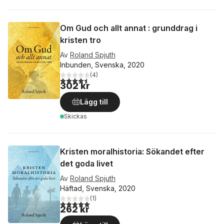
Om Gud och allt annat : grunddrag i
kristen tro
Av
Roland Spjuth
Inbunden, Svenska, 2020
(
4
)
4,5
utav 5 stjärnor. Totalt antal röster:
302 kr
Lägg till
Skickas
Kristen moralhistoria: Sökandet efter
det goda livet
Av
Roland Spjuth
Häftad, Svenska, 2020
(
1
)
5,0
utav 5 stjärnor. Totalt antal röster:
262 kr