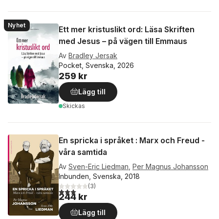
Nyhet
Ett mer kristuslikt ord: Läsa Skriften
med Jesus – på vägen till Emmaus
Av
Bradley Jersak
Pocket, Svenska, 2026
259 kr
Lägg till
Skickas
En spricka i språket : Marx och Freud -
våra samtida
Av
Sven-Eric Liedman
,
Per Magnus Johansson
Inbunden, Svenska, 2018
(
3
)
3,0
utav 5 stjärnor. Totalt antal röster:
244 kr
Lägg till