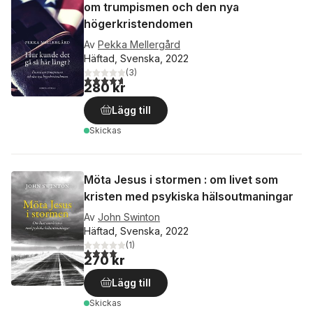
om trumpismen och den nya
högerkristendomen
Av
Pekka Mellergård
Häftad, Svenska, 2022
(
3
)
4,7
utav 5 stjärnor. Totalt antal röster:
280 kr
Lägg till
Skickas
Möta Jesus i stormen : om livet som
kristen med psykiska hälsoutmaningar
Av
John Swinton
Häftad, Svenska, 2022
(
1
)
4,0
utav 5 stjärnor. Totalt antal röster:
270 kr
Lägg till
Skickas