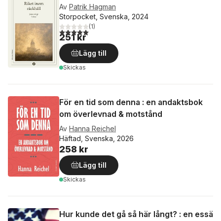
Av
Patrik Hagman
Storpocket, Svenska, 2024
(
1
)
5,0
utav 5 stjärnor. Totalt antal röster:
251 kr
Lägg till
Skickas
För en tid som denna : en andaktsbok
om överlevnad & motstånd
Av
Hanna Reichel
Häftad, Svenska, 2026
258 kr
Lägg till
Skickas
Hur kunde det gå så här långt? : en essä