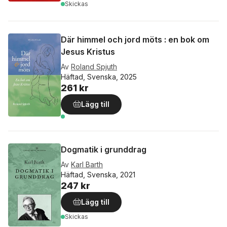
Skickas
Där himmel och jord möts : en bok om
Jesus Kristus
Av
Roland Spjuth
Häftad, Svenska, 2025
261 kr
Lägg till
Dogmatik i grunddrag
Av
Karl Barth
Häftad, Svenska, 2021
247 kr
Lägg till
Skickas