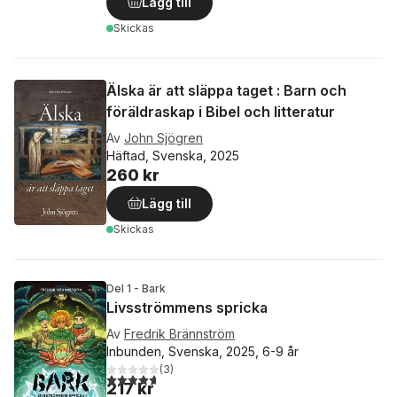
Lägg till
Skickas
Älska är att släppa taget : Barn och
föräldraskap i Bibel och litteratur
Av
John Sjögren
Häftad, Svenska, 2025
260 kr
Lägg till
Skickas
Del 1 - Bark
Livsströmmens spricka
Av
Fredrik Brännström
Inbunden, Svenska, 2025, 6-9 år
(
3
)
4,7
utav 5 stjärnor. Totalt antal röster:
217 kr