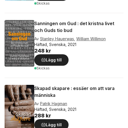
Skickas
Sanningen om Gud : det kristna livet
och Guds tio bud
Av
Stanley Hauerwas
,
William Willimon
Häftad, Svenska, 2021
248 kr
Lägg till
Skickas
Skapad skapare : essäer om att vara
människa
Av
Patrik Hagman
Häftad, Svenska, 2021
288 kr
Lägg till