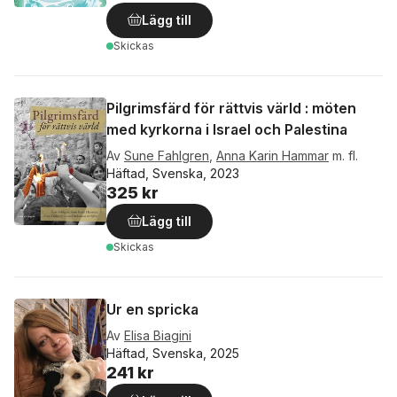
Lägg till
Skickas
Pilgrimsfärd för rättvis värld : möten
med kyrkorna i Israel och Palestina
Av
Sune Fahlgren
,
Anna Karin Hammar
m. fl.
Häftad, Svenska, 2023
325 kr
Lägg till
Skickas
Ur en spricka
Av
Elisa Biagini
Häftad, Svenska, 2025
241 kr