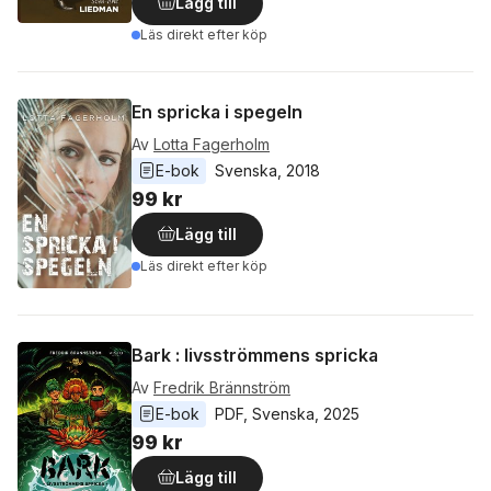
Lägg till
Läs direkt efter köp
En spricka i spegeln
Av
Lotta Fagerholm
E-bok
Svenska
, 
2018
99 kr
Lägg till
Läs direkt efter köp
Bark : livsströmmens spricka
Av
Fredrik Brännström
E-bok
PDF
, 
Svenska
, 
2025
99 kr
Lägg till