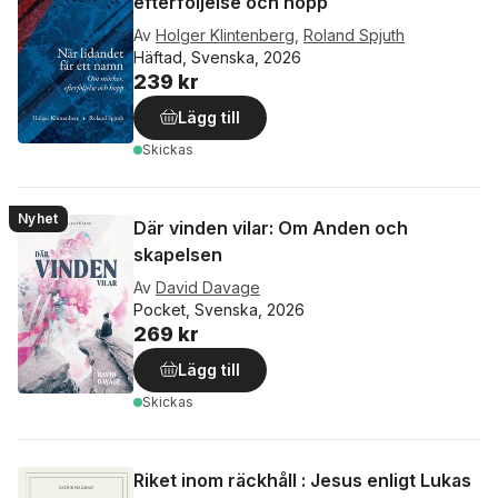
efterföljelse och hopp
Av
Holger Klintenberg
,
Roland Spjuth
Häftad, Svenska, 2026
239 kr
Lägg till
Skickas
Nyhet
Där vinden vilar: Om Anden och
skapelsen
Av
David Davage
Pocket, Svenska, 2026
269 kr
Lägg till
Skickas
Riket inom räckhåll : Jesus enligt Lukas