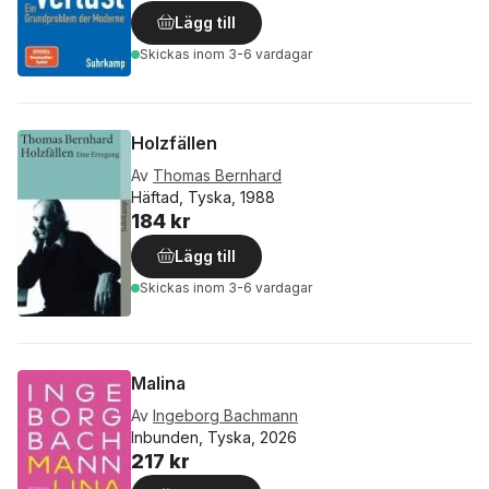
Lägg till
Skickas
inom 3-6 vardagar
Holzfällen
Av
Thomas Bernhard
Häftad, Tyska, 1988
184 kr
Lägg till
Skickas
inom 3-6 vardagar
Malina
Av
Ingeborg Bachmann
Inbunden, Tyska, 2026
217 kr