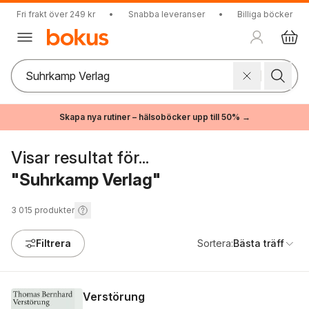
Fri frakt över 249 kr
•
Snabba leveranser
•
Billiga böcker
Skapa nya rutiner – hälsoböcker upp till 50% →
Visar resultat för...
"Suhrkamp Verlag"
3 015
produkter
Filtrera
Sortera:
Bästa träff
Verstörung