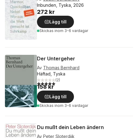
Inbunden, Tyska, 2026
272 kr
Lägg till
Skickas
inom 3-6 vardagar
Der Untergeher
Av
Thomas Bernhard
Häftad, Tyska
(
2
)
5,0
utav 5 stjärnor. Totalt antal röster:
158 kr
Lägg till
Skickas
inom 3-6 vardagar
Du mußt dein Leben ändern
Av
Peter Sloterdijk