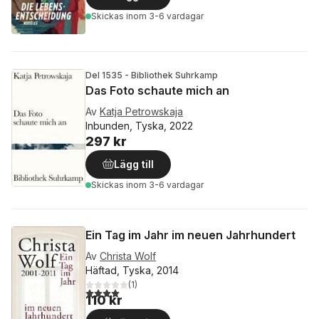
Skickas
inom 3-6 vardagar
Del 1535 - Bibliothek Suhrkamp
Das Foto schaute mich an
Av
Katja Petrowskaja
Inbunden, Tyska, 2022
297 kr
Lägg till
Skickas
inom 3-6 vardagar
Ein Tag im Jahr im neuen Jahrhundert
Av
Christa Wolf
Häftad, Tyska, 2014
(
1
)
4,0
utav 5 stjärnor. Totalt antal röster:
110 kr