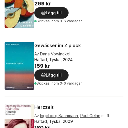
269 kr
Lägg till
Skickas
inom 3-6 vardagar
Gewässer im Ziplock
Av
Dana Vowinckel
Häftad, Tyska, 2024
159 kr
Lägg till
Skickas
inom 3-6 vardagar
Herzzeit
Av
Ingeborg Bachmann
,
Paul Celan
m. fl.
Häftad, Tyska, 2009
180 kr