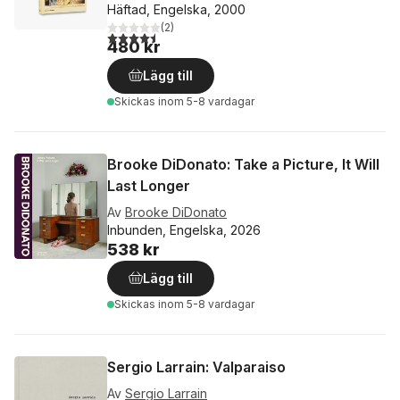
Häftad, Engelska, 2000
(
2
)
4,5
utav 5 stjärnor. Totalt antal röster:
480 kr
Lägg till
Skickas
inom 5-8 vardagar
Brooke DiDonato: Take a Picture, It Will
Last Longer
Av
Brooke DiDonato
Inbunden, Engelska, 2026
538 kr
Lägg till
Skickas
inom 5-8 vardagar
Sergio Larrain: Valparaiso
Av
Sergio Larrain