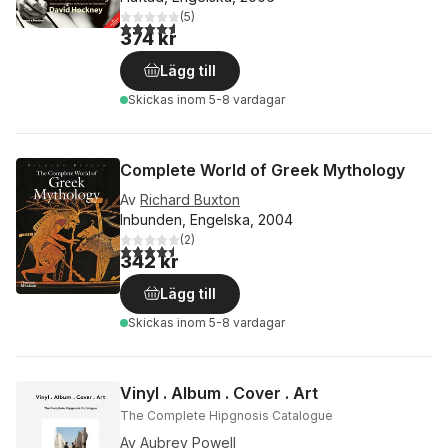
(
5
)
4,6
utav 5 stjärnor. Totalt antal röster:
374 kr
Lägg till
Skickas
inom 5-8 vardagar
Complete World of Greek Mythology
Av
Richard Buxton
Inbunden, Engelska, 2004
(
2
)
4,5
utav 5 stjärnor. Totalt antal röster:
342 kr
Lägg till
Skickas
inom 5-8 vardagar
Vinyl . Album . Cover . Art
The Complete Hipgnosis Catalogue
Av
Aubrey Powell