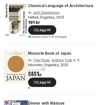
Classical Language of Architecture
Av
John Summerson
Häftad, Engelska, 2023
191 kr
Lägg till
Skickas
inom 5-8 vardagar
Monocle Book of Japan
Av
Tyler Brule
,
Andrew Tuck
m. fl.
Inbunden, Engelska, 2020
(
1
)
4,0
utav 5 stjärnor. Totalt antal röster:
595 kr
Lägg till
Dinner with Matisse