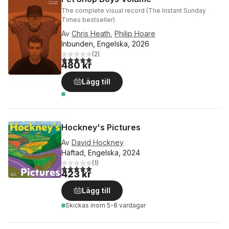
The complete visual record (The Instant Sunday
Times bestseller)
Av
Chris Heath
,
Philip Hoare
Inbunden, Engelska, 2026
(
2
)
5,0
utav 5 stjärnor. Totalt antal röster:
480 kr
Lägg till
Hockney's Pictures
Av
David Hockney
Häftad, Engelska, 2024
(
1
)
5,0
utav 5 stjärnor. Totalt antal röster:
423 kr
Lägg till
Skickas
inom 5-8 vardagar