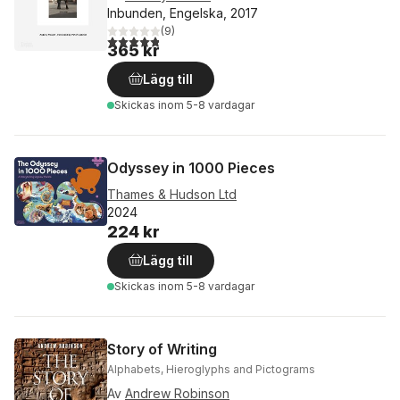
Inbunden, Engelska, 2017
(
9
)
4,8
utav 5 stjärnor. Totalt antal röster:
365 kr
Lägg till
Skickas
inom 5-8 vardagar
Odyssey in 1000 Pieces
Thames & Hudson Ltd
2024
224 kr
Lägg till
Skickas
inom 5-8 vardagar
Story of Writing
Alphabets, Hieroglyphs and Pictograms
Av
Andrew Robinson