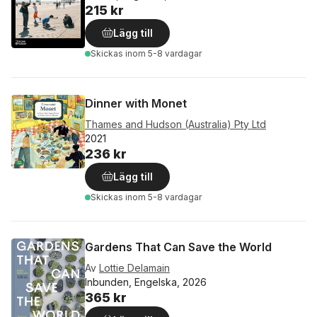
215 kr
Lägg till
Skickas
inom 5-8 vardagar
Dinner with Monet
Thames and Hudson (Australia) Pty Ltd
2021
236 kr
Lägg till
Skickas
inom 5-8 vardagar
Gardens That Can Save the World
Av
Lottie Delamain
Inbunden, Engelska, 2026
365 kr