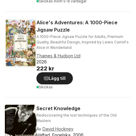
Skickas
inom 5-8 vardagar
Alice's Adventures: A 1000-Piece
Jigsaw Puzzle
A 1000-Piece Jigsaw Puzzle for Adults, Premium
Quality, Beautiful Design, Inspired by Lewis Carroll's
Alice in Wonderland
Thames & Hudson Ltd
2026
222 kr
Lägg till
Skickas
Secret Knowledge
Rediscovering the lost techniques of the Old
Masters
Av
David Hockney
Häftad, Engelska, 2006