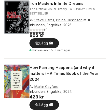
Iron Maiden: Infinite Dreams
The Official Visual History - A SUNDAY TIMES
BESTSELLER
Av
Steve Harris
,
Bruce Dickinson
m. fl.
Inbunden, Engelska, 2025
(
1
)
5,0
utav 5 stjärnor. Totalt antal röster:
602 kr
Lägg till
Skickas
inom 5-8 vardagar
How Painting Happens (and why it
matters) – A Times Book of the Year
2024
Av
Martin Gayford
Inbunden, Engelska, 2024
423 kr
Lägg till