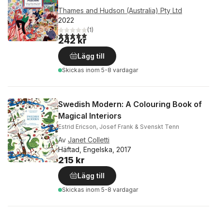
Thames and Hudson (Australia) Pty Ltd
2022
(
1
)
5,0
utav 5 stjärnor. Totalt antal röster:
242 kr
Lägg till
Skickas
inom 5-8 vardagar
Swedish Modern: A Colouring Book of
Magical Interiors
Estrid Ericson, Josef Frank & Svenskt Tenn
Av
Janet Colletti
Häftad, Engelska, 2017
215 kr
Lägg till
Skickas
inom 5-8 vardagar