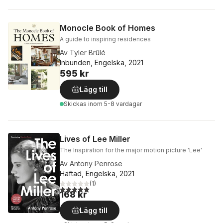
Monocle Book of Homes
A guide to inspiring residences
Av
Tyler Brûlé
Inbunden, Engelska, 2021
595 kr
Lägg till
Skickas
inom 5-8 vardagar
Lives of Lee Miller
The Inspiration for the major motion picture 'Lee'
Av
Antony Penrose
Häftad, Engelska, 2021
(
1
)
5,0
utav 5 stjärnor. Totalt antal röster:
168 kr
Lägg till