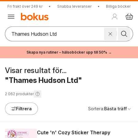
Fri frakt över 249 kr
•
Snabba leveranser
•
Billiga böcker
Skapa nya rutiner – hälsoböcker upp till 50% →
Visar resultat för...
"Thames Hudson Ltd"
2 062
produkter
Filtrera
Sortera:
Bästa träff
Cute 'n' Cozy Sticker Therapy