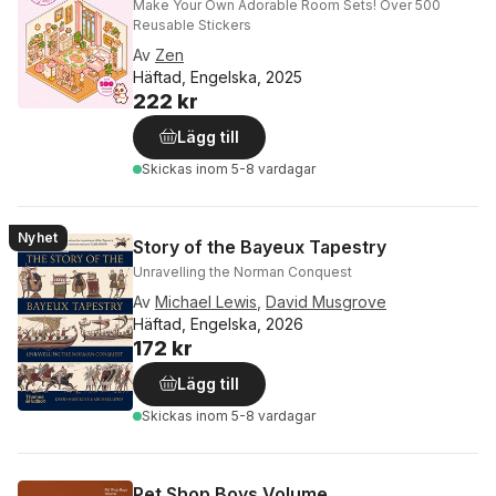
Make Your Own Adorable Room Sets! Over 500
Reusable Stickers
Av
Zen
Häftad, Engelska, 2025
222 kr
Lägg till
Skickas
inom 5-8 vardagar
Nyhet
Story of the Bayeux Tapestry
Unravelling the Norman Conquest
Av
Michael Lewis
,
David Musgrove
Häftad, Engelska, 2026
172 kr
Lägg till
Skickas
inom 5-8 vardagar
Pet Shop Boys Volume