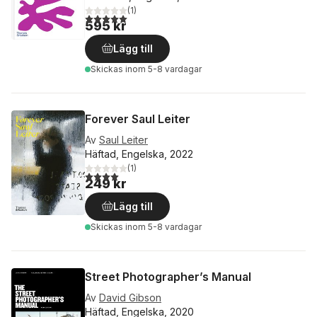
(
1
)
5,0
utav 5 stjärnor. Totalt antal röster:
595 kr
Lägg till
Skickas
inom 5-8 vardagar
Forever Saul Leiter
Av
Saul Leiter
Häftad, Engelska, 2022
(
1
)
4,0
utav 5 stjärnor. Totalt antal röster:
249 kr
Lägg till
Skickas
inom 5-8 vardagar
Street Photographer’s Manual
Av
David Gibson
Häftad, Engelska, 2020