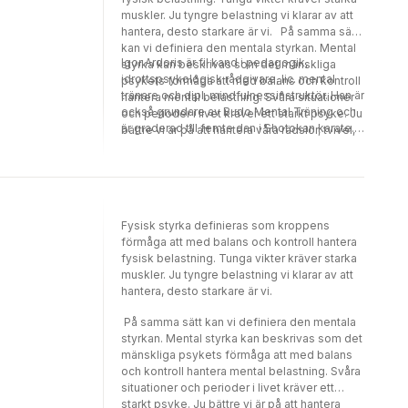
muskler. Ju tyngre belastning vi klarar av att
hantera, desto starkare är vi. På samma sätt
kan vi definiera den mentala styrkan. Mental
Igor Ardoris är fil kand i pedagogik,
styrka kan beskrivas som det mänskliga
idrottspsykologisk rådgivare, lic. mental
psykets förmåga att med balans och kontroll
tränare och dipl. mindfulnessinstruktör. Han är
hantera mental belastning. Svåra situationer
också grundare av Budo Mental Träning och
och perioder i livet kräver ett starkt psyke. Ju
är graderad till femte dan i Shotokan karate.
bättre vi är på att hantera våra rädslor, tvivel,
De senaste femton åren har Igor bland annat
motgångar och problem med balans och
utbildat elitidrottare, lärare, blåljuspersonal,
kontroll, desto starkare är vi mentalt. Denna
gisslanförhandlare och företagsledare att
skrift är en pedagogisk och enkel
agera utifrån lugn och balans i pressade
handledning för dig som är nyfiken på att
situationer.
börja träna mentalt och utveckla din mentala
Fysisk styrka definieras som kroppens
styrka.
förmåga att med balans och kontroll hantera
fysisk belastning. Tunga vikter kräver starka
muskler. Ju tyngre belastning vi klarar av att
hantera, desto starkare är vi.
På samma sätt kan vi definiera den mentala
styrkan. Mental styrka kan beskrivas som det
mänskliga psykets förmåga att med balans
och kontroll hantera mental belastning. Svåra
situationer och perioder i livet kräver ett
starkt psyke. Ju bättre vi är på att hantera