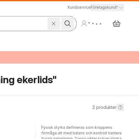
Kundservice
Företagskund?
ing ekerlids"
2
produkter
Fysisk styrka definieras som kroppens
förmåga att med balans och kontroll hantera
fysisk belastning. Tunga vikter kräver starka