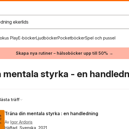
okus Play
E-böcker
Ljudböcker
Pocketböcker
Spel och pussel
Skapa nya rutiner – hälsoböcker upp till 50% →
n mentala styrka - en handledn
Bästa träff
Träna din mentala styrka : en handledning
Av
Igor Ardoris
Häftad, Svenska, 2021