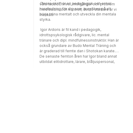
Denna skrift är en pedagogisk och enkel
våra rädslor, tvivel, motgångar och problem
handledning för dig som är nyfiken på att
med balans och kontroll, desto starkare är vi
börja träna mentalt och utveckla din mentala
mentalt.
styrka.
Igor Ardoris är fil kand i pedagogik,
idrottspsykologisk rådgivare, lic. mental
tränare och dipl. mindfulnessinstruktör. Han är
också grundare av Budo Mental Träning och
är graderad till femte dan i Shotokan karate.
De senaste femton åren har Igor bland annat
utbildat elitidrottare, lärare, blåljuspersonal,
gisslanförhandlare och företagsledare att
agera utifrån lugn och balans i pressade
situationer.