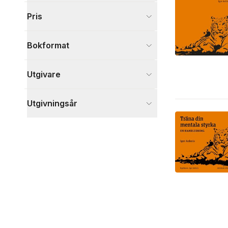
Visa fler
Pris
Visa fler
Bokformat
Utgivare
Utgivningsår