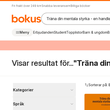
Fri frakt över 249 kr
•
Snabba leveranser
•
Billiga böcker
Meny
Erbjudanden
Student
Topplistor
Barn & ungdom
B
Visar resultat för...
"Träna di
Hoppa över filtreringsmeny
Sorterar på:
Kategorier
Böcker
Språk
Psykologi och pedagogik
1