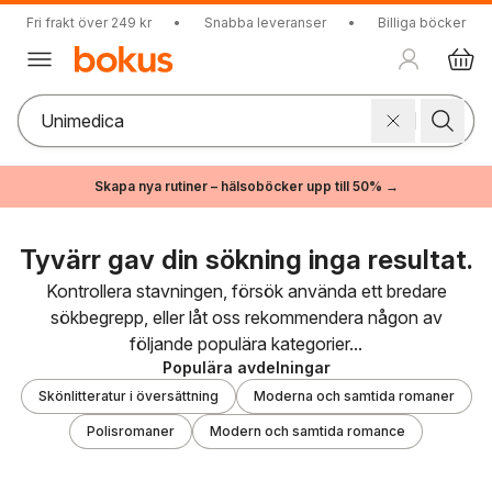
Fri frakt över 249 kr
•
Snabba leveranser
•
Billiga böcker
Skapa nya rutiner – hälsoböcker upp till 50% →
Tyvärr gav din sökning inga resultat.
Kontrollera stavningen, försök använda ett bredare
sökbegrepp, eller låt oss rekommendera någon av
följande populära kategorier...
Populära avdelningar
Skönlitteratur i översättning
Moderna och samtida romaner
Polisromaner
Modern och samtida romance