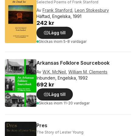
Selected Poems of Frank Stanford
Av
Frank Stanford
,
Leon Stokesbury
Häftad, Engelska, 1991
242 kr
Lägg till
Skickas
inom 5-8 vardagar
Arkansas Folklore Sourcebook
Av
W.K. McNeil
,
William M. Clements
Inbunden, Engelska, 1992
692 kr
Lägg till
Skickas
inom 11-20 vardagar
Pres
The Story of Lester Young