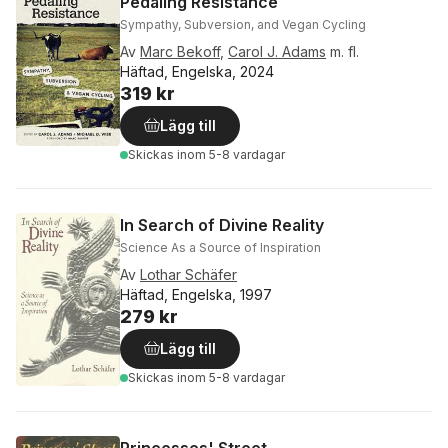
Pedaling Resistance
Sympathy, Subversion, and Vegan Cycling
Av
Marc Bekoff
,
Carol J. Adams
m. fl.
Häftad, Engelska, 2024
319 kr
Lägg till
Skickas
inom 5-8 vardagar
In Search of Divine Reality
Science As a Source of Inspiration
Av
Lothar Schäfer
Häftad, Engelska, 1997
279 kr
Lägg till
Skickas
inom 5-8 vardagar