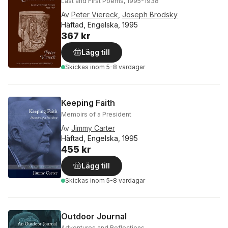
Last and First Poems, 1995-1938
Av
Peter Viereck
,
Joseph Brodsky
Häftad, Engelska, 1995
367 kr
Lägg till
Skickas
inom 5-8 vardagar
Keeping Faith
Memoirs of a President
Av
Jimmy Carter
Häftad, Engelska, 1995
455 kr
Lägg till
Skickas
inom 5-8 vardagar
Outdoor Journal
Adventures and Reflections