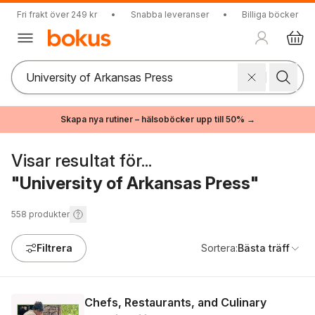
Fri frakt över 249 kr
•
Snabba leveranser
•
Billiga böcker
Skapa nya rutiner – hälsoböcker upp till 50% →
Visar resultat för...
"University of Arkansas Press"
558
produkter
Filtrera
Sortera:
Bästa träff
Chefs, Restaurants, and Culinary