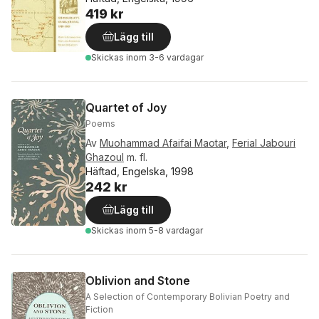
419 kr
Lägg till
Skickas
inom 3-6 vardagar
Quartet of Joy
Poems
Av
Muohammad Afaifai Maotar
,
Ferial Jabouri
Ghazoul
m. fl.
Häftad, Engelska, 1998
242 kr
Lägg till
Skickas
inom 5-8 vardagar
Oblivion and Stone
A Selection of Contemporary Bolivian Poetry and
Fiction