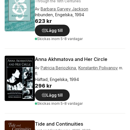
Through the 18th Centuries
Av
Barbara Garvey Jackson
Inbunden, Engelska, 1994
623 kr
Lägg till
Skickas
inom 5-8 vardagar
Anna Akhmatova and Her Circle
Av
Patricia Beriozkina
,
Konstantin Polivanov
m.
fl.
Häftad, Engelska, 1994
296 kr
Lägg till
Skickas
inom 5-8 vardagar
Tide and Continuities