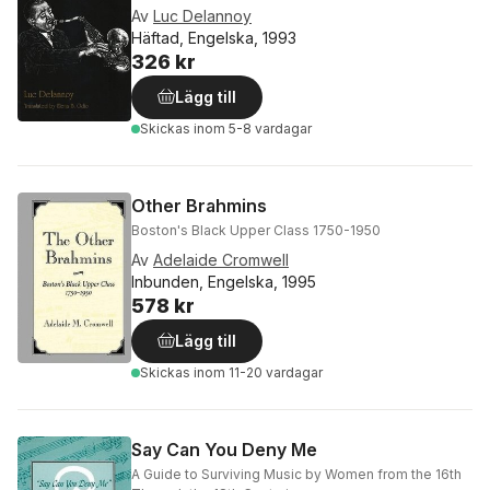
Av
Luc Delannoy
Häftad, Engelska, 1993
326 kr
Lägg till
Skickas
inom 5-8 vardagar
Other Brahmins
Boston's Black Upper Class 1750-1950
Av
Adelaide Cromwell
Inbunden, Engelska, 1995
578 kr
Lägg till
Skickas
inom 11-20 vardagar
Say Can You Deny Me
A Guide to Surviving Music by Women from the 16th