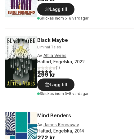
Lägg till
Skickas
inom 5-8 vardagar
Black Maybe
Liminal Tales
Av
Attila Veres
Häftad, Engelska, 2022
(
1
)
4,0
utav 5 stjärnor. Totalt antal röster:
299 kr
Lägg till
Skickas
inom 5-8 vardagar
Mind Benders
Av
James Kennaway
Häftad, Engelska, 2014
272 kr