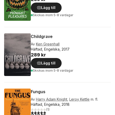
Lägg till
Skickas
inom 5-8 vardagar
Childgrave
Av
Ken Greenhall
Häftad, Engelska, 2017
289 kr
Lägg till
Skickas
inom 5-8 vardagar
Fungus
Av
Harry Adam Knight
,
Leroy Kettle
m. fl.
Häftad, Engelska, 2018
(
1
)
5,0
utav 5 stjärnor. Totalt antal röster: