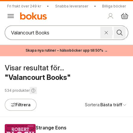
Fri frakt över 249 kr
•
Snabba leveranser
•
Billiga böcker
Skapa nya rutiner – hälsoböcker upp till 50% →
Visar resultat för...
"Valancourt Books"
534
produkter
Filtrera
Sortera:
Bästa träff
Strange Eons