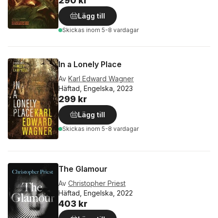
290 kr
Lägg till
Skickas
inom 5-8 vardagar
In a Lonely Place
Av
Karl Edward Wagner
Häftad, Engelska, 2023
299 kr
Lägg till
Skickas
inom 5-8 vardagar
The Glamour
Av
Christopher Priest
Häftad, Engelska, 2022
403 kr