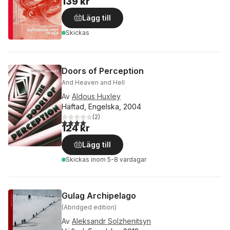
139 kr
Lägg till
Skickas
Doors of Perception
And Heaven and Hell
Av
Aldous Huxley
Häftad, Engelska, 2004
(
2
)
4,0
utav 5 stjärnor. Totalt antal röster:
124 kr
Lägg till
Skickas
inom 5-8 vardagar
Gulag Archipelago
(Abridged edition)
Av
Aleksandr Solzhenitsyn