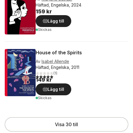
Häftad, Engelska, 2024
159 kr
Lägg till
Skickas
House of the Spirits
Av
Isabel Allende
Häftad, Engelska, 2011
(
1
)
5,0
utav 5 stjärnor. Totalt antal röster:
149 kr
Lägg till
Skickas
Visa 30 till