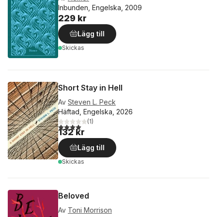
Inbunden, Engelska, 2009
229 kr
Lägg till
Skickas
Short Stay in Hell
Av
Steven L. Peck
Häftad, Engelska, 2026
(
1
)
4,0
utav 5 stjärnor. Totalt antal röster:
132 kr
Lägg till
Skickas
Beloved
Av
Toni Morrison