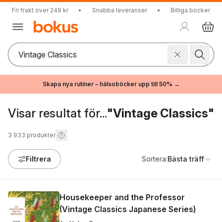
Fri frakt över 249 kr
•
Snabba leveranser
•
Billiga böcker
Skapa nya rutiner – hälsoböcker upp till 50% →
Visar resultat för...
"Vintage Classics"
3 933
produkter
Filtrera
Sortera:
Bästa träff
Housekeeper and the Professor
(Vintage Classics Japanese Series)