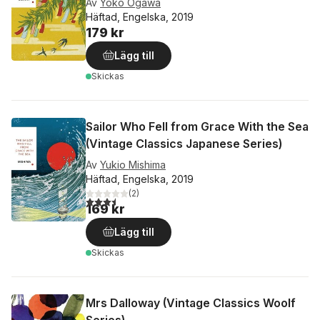
Av
Yoko Ogawa
Häftad, Engelska, 2019
179 kr
Lägg till
Skickas
Sailor Who Fell from Grace With the Sea
(Vintage Classics Japanese Series)
Av
Yukio Mishima
Häftad, Engelska, 2019
(
2
)
3,5
utav 5 stjärnor. Totalt antal röster:
169 kr
Lägg till
Skickas
Mrs Dalloway (Vintage Classics Woolf