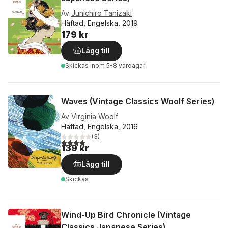
Av
Junichiro Tanizaki
Häftad, Engelska, 2019
179 kr
Lägg till
Skickas
inom 5-8 vardagar
Waves (Vintage Classics Woolf Series)
Av
Virginia Woolf
Häftad, Engelska, 2016
(
3
)
4,0
utav 5 stjärnor. Totalt antal röster:
139 kr
Lägg till
Skickas
Wind-Up Bird Chronicle (Vintage
Classics Japanese Series)