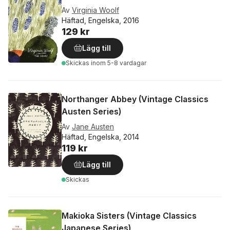
Av
Virginia Woolf
Häftad, Engelska, 2016
129 kr
Lägg till
Skickas
inom 5-8 vardagar
Northanger Abbey (Vintage Classics
Austen Series)
Av
Jane Austen
Häftad, Engelska, 2014
119 kr
Lägg till
Skickas
Makioka Sisters (Vintage Classics
Japanese Series)