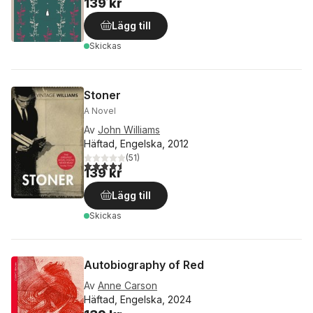
139 kr
Lägg till
Skickas
Stoner
A Novel
Av
John Williams
Häftad, Engelska, 2012
(
51
)
4,5
utav 5 stjärnor. Totalt antal röster:
139 kr
Lägg till
Skickas
Autobiography of Red
Av
Anne Carson
Häftad, Engelska, 2024