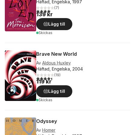
Häftad, Engelska, 1997
(
7
)
4,1
utav 5 stjärnor. Totalt antal röster:
139 kr
Lägg till
Skickas
Brave New World
Av
Aldous Huxley
Häftad, Engelska, 2004
(
19
)
4,4
utav 5 stjärnor. Totalt antal röster:
119 kr
Lägg till
Skickas
Odyssey
Av
Homer