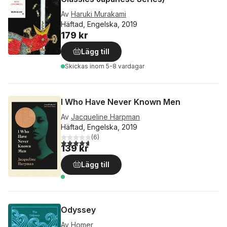
Av
Haruki Murakami
Häftad, Engelska, 2019
179 kr
Lägg till
Skickas
inom 5-8 vardagar
I Who Have Never Known Men
Av
Jacqueline Harpman
Häftad, Engelska, 2019
(
6
)
4,7
utav 5 stjärnor. Totalt antal röster:
139 kr
Lägg till
Odyssey
Av
Homer