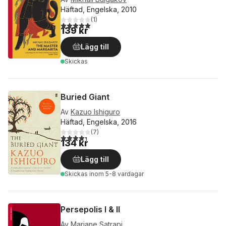
Häftad, Engelska, 2010
(
1
)
5,0
utav 5 stjärnor. Totalt antal röster:
139 kr
Lägg till
Skickas
Buried Giant
Av
Kazuo Ishiguro
Häftad, Engelska, 2016
(
7
)
4,3
utav 5 stjärnor. Totalt antal röster:
134 kr
Lägg till
Skickas
inom 5-8 vardagar
Persepolis I & II
Av
Marjane Satrapi