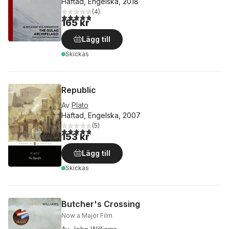
Häftad, Engelska, 2018
(
4
)
4,8
utav 5 stjärnor. Totalt antal röster:
165 kr
Lägg till
Skickas
Republic
Av
Plato
Häftad, Engelska, 2007
(
5
)
4,8
utav 5 stjärnor. Totalt antal röster:
153 kr
Lägg till
Skickas
Butcher's Crossing
Now a Major Film