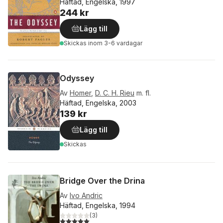
Häftad, Engelska, 1997
244 kr
Lägg till
Skickas
inom 3-6 vardagar
Odyssey
Av
Homer
,
D. C. H. Rieu
m. fl.
Häftad, Engelska, 2003
139 kr
Lägg till
Skickas
Bridge Over the Drina
Av
Ivo Andric
Häftad, Engelska, 1994
(
3
)
5,0
utav 5 stjärnor. Totalt antal röster: