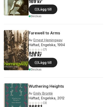
169 kr
Lägg till
Skickas
Farewell to Arms
Av
Ernest Hemingway
Häftad, Engelska, 1994
(
7
)
4,4
utav 5 stjärnor. Totalt antal röster:
128 kr
Lägg till
Skickas
Wuthering Heights
Av
Emily Brontë
Häftad, Engelska, 2012
(
3
)
4,7
utav 5 stjärnor. Totalt antal röster: