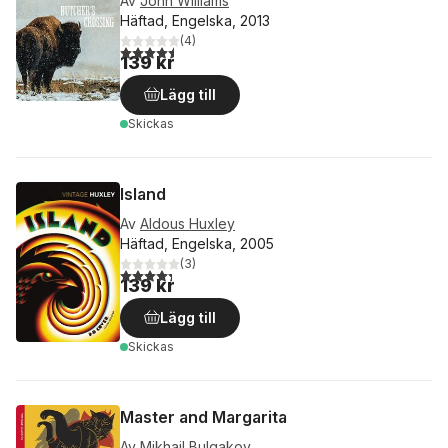
Av
John Williams
Häftad, Engelska, 2013
(
4
)
4,5
utav 5 stjärnor. Totalt antal röster:
139 kr
Lägg till
Skickas
Island
Av
Aldous Huxley
Häftad, Engelska, 2005
(
3
)
4,3
utav 5 stjärnor. Totalt antal röster:
139 kr
Lägg till
Skickas
Master and Margarita
Av
Mikhail Bulgakov