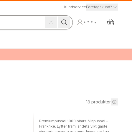
Kundservice
Företagskund?
18
produkter
Premiumpussel 1000 bitars. Vinpussel –
Frankrike. Lyfter fram landets viktigaste
vinproducerande regioner, huvudsakliga