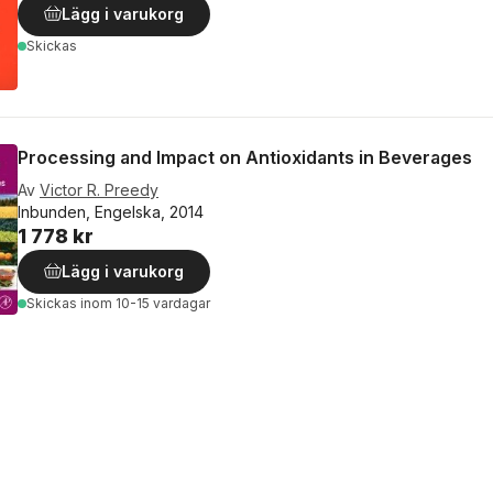
Lägg i varukorg
Skickas
Processing and Impact on Antioxidants in Beverages
Av
Victor R. Preedy
Inbunden, Engelska, 2014
1 778 kr
Lägg i varukorg
Skickas
inom 10-15 vardagar