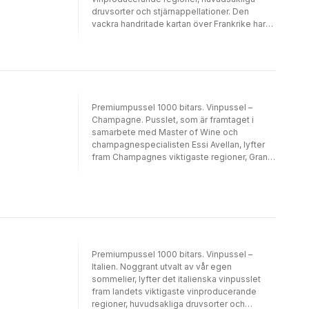
druvsorter och stjärnappellationer. Den
vackra handritade kartan över Frankrike har
noggrant sammanställts av vår egen
favoritsommelier och vi har även inkluderat
druvprofiler som beskriver aromer, viktiga
egenskaper och tips för matkombinationer!
Illustrerat för hand har vårt team noggrant
granskat varje detalj med hjälp av några av
Premiumpussel 1000 bitars. Vinpussel –
världens främsta sommelierer.
Champagne. Pusslet, som är framtaget i
samarbete med Master of Wine och
champagnespecialisten Essi Avellan, lyfter
fram Champagnes viktigaste regioner, Grand
Cru-byarna och regionens rika historia.
Pussellådan innehåller också massor av
information om champagnetillverkning och
tips för matkombinationer! Illustrerad för
hand, vår design ritades först för hand och
granskades sedan noggrant bit för bit.
Premiumpussel 1000 bitars. Vinpussel –
Italien. Noggrant utvalt av vår egen
sommelier, lyfter det italienska vinpusslet
fram landets viktigaste vinproducerande
regioner, huvudsakliga druvsorter och