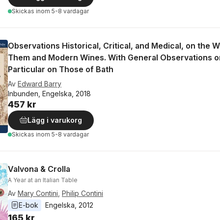
Skickas
inom 5-8 vardagar
Observations Historical, Critical, and Medical, on the
Them and Modern Wines. With General Observations on t
Particular on Those of Bath
Av
Edward Barry
Inbunden, Engelska, 2018
457 kr
Lägg i varukorg
Skickas
inom 5-8 vardagar
Valvona & Crolla
A Year at an Italian Table
Av
Mary Contini
,
Philip Contini
E-bok
Engelska
, 
2012
165 kr