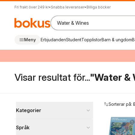
Fri frakt över 249 kr
•
Snabba leveranser
•
Billiga böcker
Meny
Erbjudanden
Student
Topplistor
Barn & ungdom
B
Visar resultat för...
"Water & 
Hoppa över filtreringsmeny
Sorterar på:
Kategorier
Böcker
Språk
Naturvetenskap och teknik
5