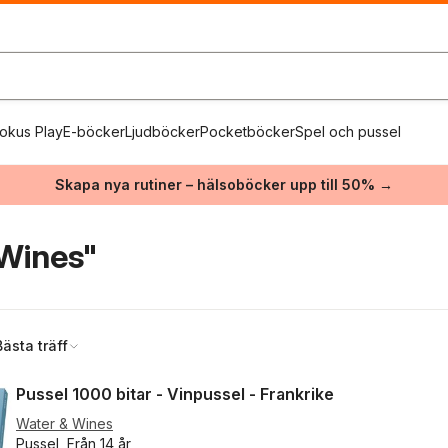
okus Play
E-böcker
Ljudböcker
Pocketböcker
Spel och pussel
Skapa nya rutiner – hälsoböcker upp till 50% →
Wines"
Bästa träff
Pussel 1000 bitar - Vinpussel - Frankrike
Water & Wines
Pussel, Från 14 år