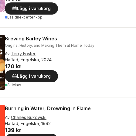
Lägg i varukorg
Läs direkt efter köp
Brewing Barley Wines
Origins, History, and Making Them at Home Today
Av
Terry Foster
Häftad, Engelska, 2024
170 kr
Lägg i varukorg
Skickas
Burning in Water, Drowning in Flame
Av
Charles Bukowski
Häftad, Engelska, 1992
139 kr