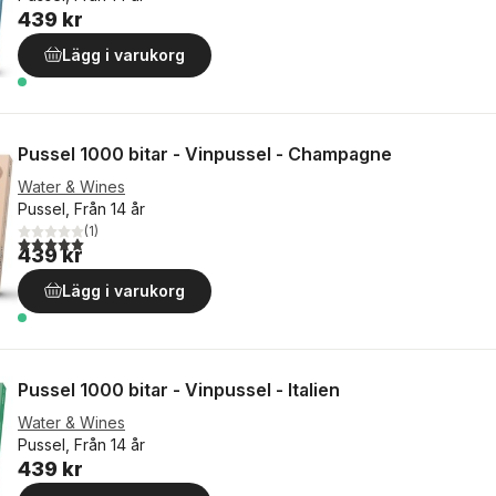
439 kr
Lägg i varukorg
Pussel 1000 bitar - Vinpussel - Champagne
Water & Wines
Pussel, Från 14 år
(
1
)
5,0
utav 5 stjärnor. Totalt antal röster:
439 kr
Lägg i varukorg
Pussel 1000 bitar - Vinpussel - Italien
Water & Wines
Pussel, Från 14 år
439 kr