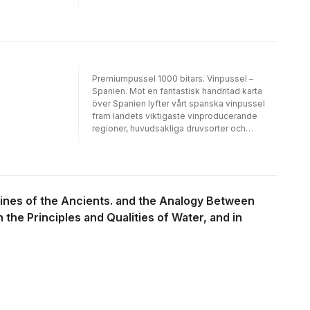
stjärnappellationer. Lådan innehåller också
våra druvprofiler, som beskriver aromer,
egenskaper och tips för matkombinationer!
Illustrerad för hand, ritades vår design först
för hand och granskades sedan noggrant
med hjälp av några av världens främsta
Premiumpussel 1000 bitars. Vinpussel –
sommelierer.
Spanien. Mot en fantastisk handritad karta
över Spanien lyfter vårt spanska vinpussel
fram landets viktigaste vinproducerande
regioner, huvudsakliga druvsorter och
stjärnappellationer. Pusslets design har
noggrant utformats av vår egen sommelier
och lådan innehåller druvprofiler, aromer,
viktiga egenskaper och tips för
matkombinationer! Illustrerat för hand har vårt
 Wines of the Ancients. and the Analogy Between
team noggrant granskat varje detalj med
he Principles and Qualities of Water, and in
hjälp av några av världens främsta
sommelierer.