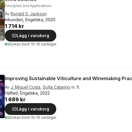
Principles and Applications
Av
Ronald S. Jackson
Inbunden, Engelska, 2020
1 714 kr
Lägg i varukorg
Skickas
inom 10-15 vardagar
Improving Sustainable Viticulture and Winemaking Prac
Av
J. Miguel Costa
,
Sofia Catarino
m. fl.
Häftad, Engelska, 2022
1 689 kr
Lägg i varukorg
Skickas
inom 10-15 vardagar