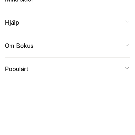
Hjälp
Om Bokus
Populärt
Inspiration
Bokus
@
Cookies
Anpassa cookies
Integritetspolicy
Köpvillkor