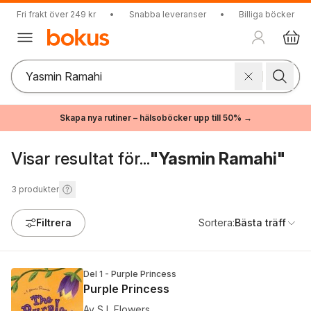
Fri frakt över 249 kr
•
Snabba leveranser
•
Billiga böcker
Skapa nya rutiner – hälsoböcker upp till 50% →
Visar resultat för...
"Yasmin Ramahi"
3
produkter
Filtrera
Sortera:
Bästa träff
Del 1 - Purple Princess
Purple Princess
Av
S L Flowers