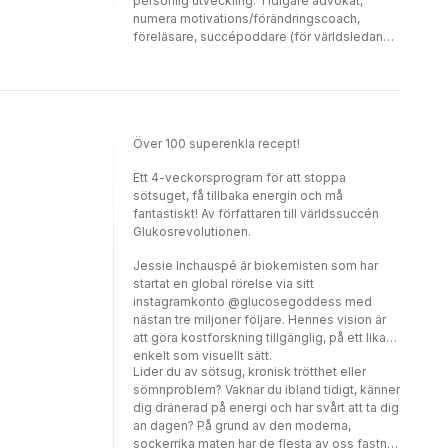
personlig utveckling. Tidigare advokat,
numera motivations/förändringscoach,
föreläsare, succépoddare (för världsledande
podden The Mel Robbins Podcast) och
bästsäljande författare. Född 1968. Bor i
Boston tillsammans med sin make,
Christopher Robbins. Tillsammans har de tre
barn.
Över 100 superenkla recept!
Ett 4-veckorsprogram för att stoppa
sötsuget, få tillbaka energin och må
fantastiskt! Av författaren till världssuccén
Glukosrevolutionen.
Jessie Inchauspé är biokemisten som har
startat en global rörelse via sitt
instagramkonto @glucosegoddess med
nästan tre miljoner följare. Hennes vision är
att göra kostforskning tillgänglig, på ett lika
enkelt som visuellt sätt.
Lider du av sötsug, kronisk trötthet eller
sömnproblem? Vaknar du ibland tidigt, känner
dig dränerad på energi och har svårt att ta dig
an dagen? På grund av den moderna,
sockerrika maten har de flesta av oss fastnat