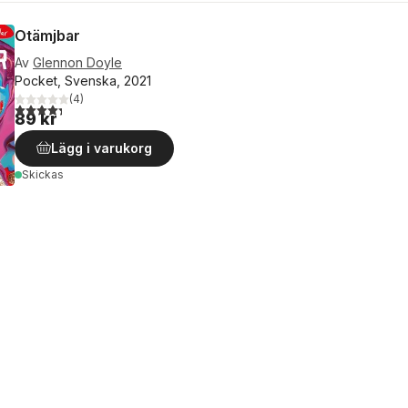
Otämjbar
Av
Glennon Doyle
Pocket, Svenska, 2021
(
4
)
4,3
utav 5 stjärnor. Totalt antal röster:
89 kr
Lägg i varukorg
Skickas