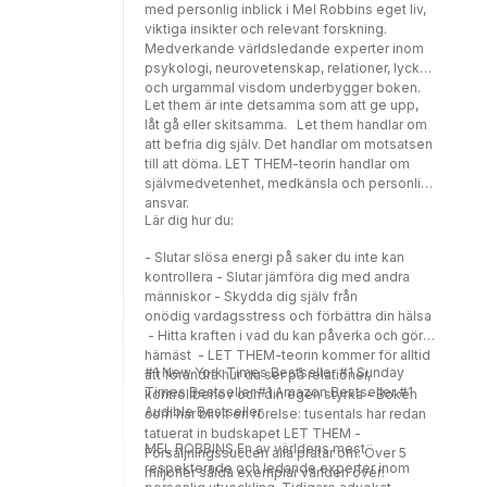
med personlig inblick i Mel Robbins eget liv,
viktiga insikter och relevant forskning.
Medverkande världsledande experter inom
psykologi, neurovetenskap, relationer, lycka
och urgammal visdom underbygger boken.
Let them är inte detsamma som att ge upp,
låt gå eller skitsamma. Let them handlar om
att befria dig själv. Det handlar om motsatsen
till att döma. LET THEM-teorin handlar om
självmedvetenhet, medkänsla och personligt
ansvar.
Lär dig hur du:
- Slutar slösa energi på saker du inte kan
kontrollera - Slutar jämföra dig med andra
människor - Skydda dig själv från
onödig vardagsstress och förbättra din hälsa
- Hitta kraften i vad du kan påverka och göra
härnäst - LET THEM-teorin kommer för alltid
#1 New York Times Bestseller #1 Sunday
att förändra hur du ser på relationer,
Times Bestseller #1 Amazon Bestseller #1
kontrollbehov och din egen styrka - Boken
Audible Bestseller
som har blivit en rörelse: tusentals har redan
tatuerat in budskapet LET THEM -
MEL ROBBINS En av världens mest
Försäljningssuccén alla pratar om: Över 5
respekterade och ledande experter inom
miljoner sålda exemplar världen över!