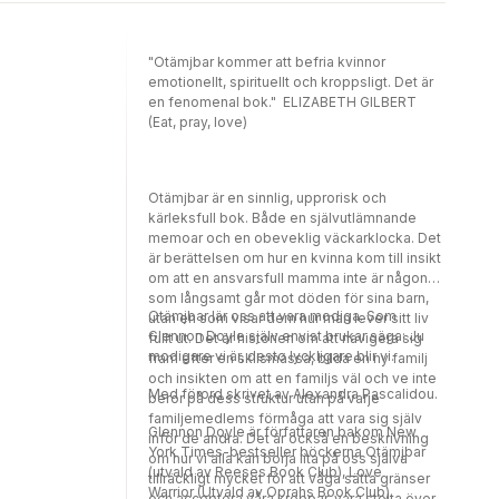
har 1 miljon följare på Instagram. Hon bor i
Paris. Det var när hon jobbade för ett
nystartat företag i Silicon Valley som
"Otämjbar kommer att befria kvinnor
sysslade med genanalyser som hon insåg att
emotionellt, spirituellt och kroppsligt. Det är
bra matvanor spelar större roll än våra gener
en fenomenal bok." ELIZABETH GILBERT
när det gäller hälsa.
(Eat, pray, love)
Otämjbar är en sinnlig, upprorisk och
kärleksfull bok. Både en självutlämnande
memoar och en obeveklig väckarklocka. Det
är berättelsen om hur en kvinna kom till insikt
om att en ansvarsfull mamma inte är någon
som långsamt går mot döden för sina barn,
Otämjbar lär oss att vara modiga. Som
utan en som visar dem hur man lever sitt liv
Glennon Doyle själv envist brukar säga: Ju
fullt ut. Det är historien om att navigera sig
modigare vi är, desto lyckligare blir vi.
fram efter en skilsmässa, bilda en ny familj
och insikten om att en familjs väl och ve inte
Med förord skrivet av Alexandra Pascalidou.
beror på dess struktur utan på varje
familjemedlems förmåga att vara sig själv
Glennon Doyle är författaren bakom New
inför de andra. Det är också en beskrivning
York Times-bestseller böckerna Otämjbar
om hur vi alla kan börja lita på oss själva
(utvald av Reeses Book Club), Love
tillräckligt mycket för att våga sätta gränser
Warrior (Utvald av Oprahs Book Club)
och acceptera våra kroppar, vara stolta över