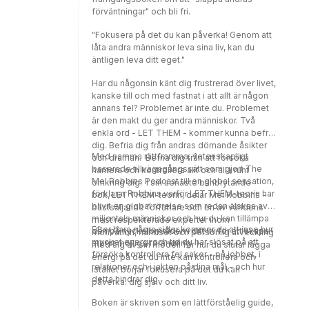
förväntningar" och bli fri.
"Fokusera på det du kan påverka! Genom att
låta andra människor leva sina liv, kan du
äntligen leva ditt eget."
Har du någonsin känt dig frustrerad över livet,
kanske till och med fastnat i att allt är någon
annans fel? Problemet är inte du. Problemet
är den makt du ger andra människor. Två
enkla ord - LET THEM - kommer kunna befria
dig. Befria dig från andras dömande åsikter
Med samma rättframma, vetenskapligt
och draman. Befria dig från att försöka
baserade tillvägagångssätt som gjort The
hantera och kontrollera allt och alla runt
Mel Robbins Podcast till en global sensation,
omkring dig. I sin senaste banbrytande
förklarar Robbins varför LET THEM-teorin har
bok, LET THEM-teorin, delar Mel Robbins -
blivit en global rörelse som redan älskas av
bästsäljande författare och en av världens
miljontals människor och hur du kan tillämpa
mest respekterade experter inom
Efter bara några sidor kommer du att inse hur
den på nyckelområden i ditt liv för att skapa
motivation, mindset och personlig utveckling
mycket energi och tid du har slösat på att
störst möjliga förändring.
med sig av sin modell för hur du slutar lägga
försöka kontrollera fel saker - på jobbet, i
energi på det du inte kan kontrollera och
relationer och i jakten på dina mål - och hur
istället börjar fokusera på det du kan
detta hindrar dig.
påverka: dig själv och ditt liv.
Boken är skriven som en lättförståelig guide,