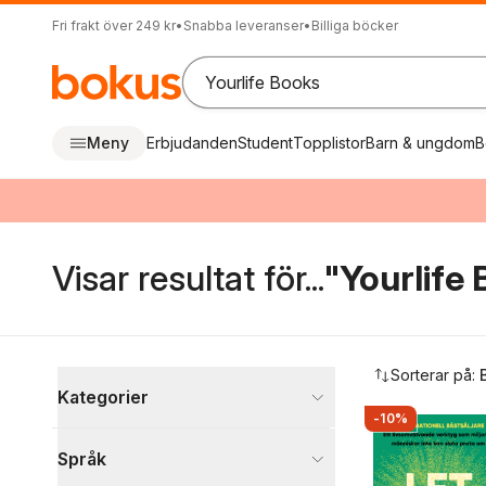
Fri frakt över 249 kr
•
Snabba leveranser
•
Billiga böcker
Meny
Erbjudanden
Student
Topplistor
Barn & ungdom
B
Visar resultat för...
"Yourlife
Hoppa över filtreringsmeny
Sorterar på:
Kategorier
-10%
Böcker
Språk
Psykologi och pedagogik
6