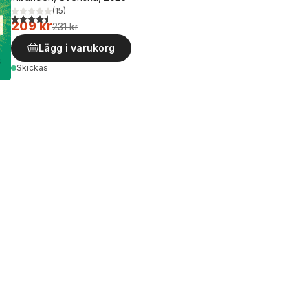
(
15
)
4,5
utav 5 stjärnor. Totalt antal röster:
209 kr
231 kr
Lägg i varukorg
Skickas