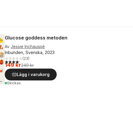
Glucose goddess metoden
Av
Jessie Inchauspé
Inbunden, Svenska, 2023
(
23
)
4,2
utav 5 stjärnor. Totalt antal röster:
149 kr
249 kr
Lägg i varukorg
Skickas