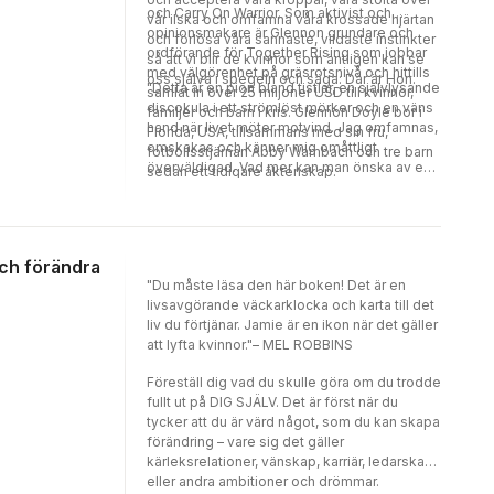
och Carry On Warrior. Som aktivist och
vår ilska och omfamna våra krossade hjärtan
opinionsmakare är Glennon grundare och
och förlösa våra sannaste, vildaste instinkter
ordförande för Together Rising som jobbar
så att vi blir de kvinnor som äntligen kan se
med välgörenhet på gräsrotsnivå och hittills
oss själva i spegeln och säga: Där är Hon.
"Detta är en pion bland tistlar, en självlysande
samlat in över 25 miljoner USD till kvinnor,
discokula i ett strömlöst mörker och en väns
familjer och barn i kris. Glennon Doyle bor i
hand när livet möter motvind. Jag omfamnas,
Florida, USA, tillsammans med sin fru,
omskakas och känner mig omåttligt
fotbollsstjärnan Abby Wambach och tre barn
överväldigad. Vad mer kan man önska av en
sedan ett tidigare äktenskap.
bok i detta nu?" @carolinesbokhylla
 och förändra
"Du måste läsa den här boken! Det är en
livsavgörande väckarklocka och karta till det
liv du förtjänar. Jamie är en ikon när det gäller
att lyfta kvinnor."– MEL ROBBINS
Föreställ dig vad du skulle göra om du trodde
fullt ut på DIG SJÄLV. Det är först när du
tycker att du är värd något, som du kan skapa
förändring – vare sig det gäller
kärleksrelationer, vänskap, karriär, ledarskap
eller andra ambitioner och drömmar.