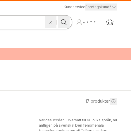
Kundservice
Företagskund?
17
produkter
Världssuccéen! Översatt till 60 olika språk, nu
äntligen på svenska! Den fenomenala
framgångsboken om att "släppa andras