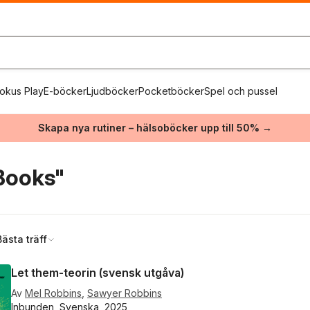
okus Play
E-böcker
Ljudböcker
Pocketböcker
Spel och pussel
Skapa nya rutiner – hälsoböcker upp till 50% →
 Books"
Bästa träff
Let them-teorin (svensk utgåva)
Av
Mel Robbins
,
Sawyer Robbins
Inbunden, Svenska, 2025