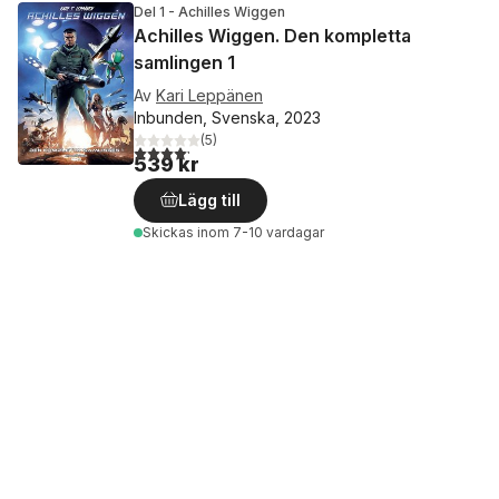
Del 1 - Achilles Wiggen
Achilles Wiggen. Den kompletta
samlingen 1
Av
Kari Leppänen
Inbunden, Svenska, 2023
(
5
)
4,2
utav 5 stjärnor. Totalt antal röster:
539 kr
Lägg till
Skickas
inom 7-10 vardagar