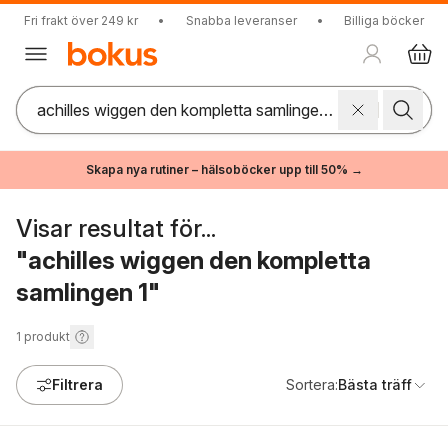
Fri frakt över 249 kr
•
Snabba leveranser
•
Billiga böcker
Skapa nya rutiner – hälsoböcker upp till 50% →
Visar resultat för...
"achilles wiggen den kompletta
samlingen 1"
1
produkt
Filtrera
Sortera:
Bästa träff