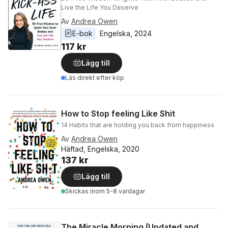
Live the Life You Deserve
Av
Andrea Owen
E-bok
Engelska
, 
2024
117 kr
Lägg till
Läs direkt efter köp
How to Stop feeling Like Shit
14 Habits that are holding you back from happiness
Av
Andrea Owen
Häftad, Engelska, 2020
137 kr
Lägg till
Skickas
inom 5-8 vardagar
The Miracle Morning (Updated and