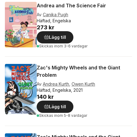
Andrea and The Science Fair
Av
Canika Pugh
Häftad, Engelska
273 kr
Lägg till
Skickas
inom 3-6 vardagar
Zac's Mighty Wheels and the Giant
Problem
Av
Andrea Kurth
,
Owen Kurth
Häftad, Engelska, 2021
140 kr
Lägg till
Skickas
inom 5-8 vardagar
Zac's Mighty Wheels and the Giant