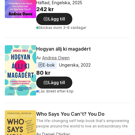
Häftad, Engelska, 2025
242 kr
Lägg till
Skickas
inom 3-6 vardagar
Hogyan állj ki magadért
Av
Andrea Owen
E-bok
Ungerska
, 
2022
80 kr
Lägg till
Läs direkt efter köp
Who Says You Can't? You Do
The life-changing self help book that's empowering
people around the world to live an extraordinary life
Av
Daniel Chidiac