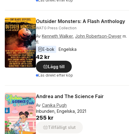
Läs direkt efter köp
Outsider Monsters: A Flash Anthology
WATG Press Collection
Av
Kenneth Walker
,
John Robertson-Dwyer
m.
fl.
E-bok
Engelska
42 kr
Lägg till
Läs direkt efter köp
Andrea and The Science Fair
Av
Canika Pugh
Inbunden, Engelska, 2021
255 kr
Tillfälligt slut