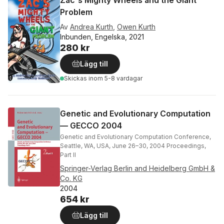
Problem
Av
Andrea Kurth
,
Owen Kurth
Inbunden, Engelska, 2021
280 kr
Lägg till
Skickas
inom 5-8 vardagar
Genetic and Evolutionary Computation
— GECCO 2004
Genetic and Evolutionary Computation Conference,
Seattle, WA, USA, June 26–30, 2004 Proceedings,
Part II
Springer-Verlag Berlin and Heidelberg GmbH &
Co. KG
2004
654 kr
Lägg till