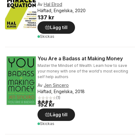
Av
Hal Elrod
Häftad, Engelska, 2020
137 kr
Lägg till
Skickas
You Are a Badass at Making Money
Master the Mindset of Wealth: Learn how to save
your money with one of the world's most exciting
self help authors
Av
Jen Sincero
Häftad, Engelska, 2018
(
1
)
4,0
utav 5 stjärnor. Totalt antal röster:
152 kr
Lägg till
Skickas