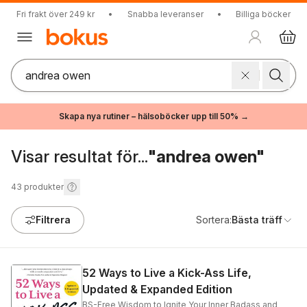
Fri frakt över 249 kr
•
Snabba leveranser
•
Billiga böcker
Skapa nya rutiner – hälsoböcker upp till 50% →
Visar resultat för...
"andrea owen"
43
produkter
Filtrera
Sortera:
Bästa träff
52 Ways to Live a Kick-Ass Life,
Updated & Expanded Edition
BS-Free Wisdom to Ignite Your Inner Badass and