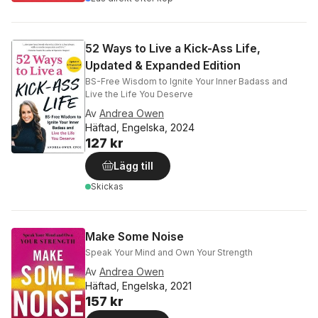
52 Ways to Live a Kick-Ass Life,
Updated & Expanded Edition
BS-Free Wisdom to Ignite Your Inner Badass and
Live the Life You Deserve
Av
Andrea Owen
Häftad, Engelska, 2024
127 kr
Lägg till
Skickas
Make Some Noise
Speak Your Mind and Own Your Strength
Av
Andrea Owen
Häftad, Engelska, 2021
157 kr