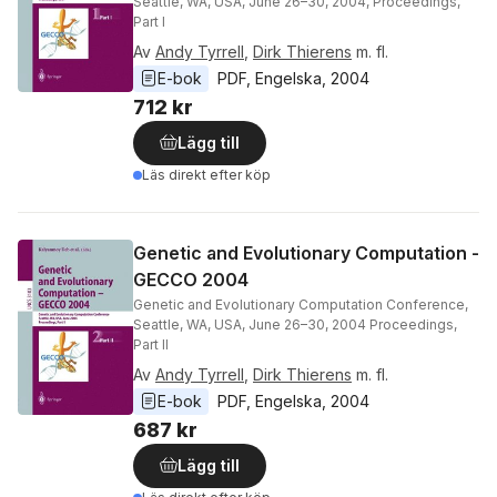
Seattle, WA, USA, June 26–30, 2004, Proceedings,
Part I
Av
Andy Tyrrell
,
Dirk Thierens
m. fl.
E-bok
PDF
, 
Engelska
, 
2004
712 kr
Lägg till
Läs direkt efter köp
Genetic and Evolutionary Computation -
GECCO 2004
Genetic and Evolutionary Computation Conference,
Seattle, WA, USA, June 26–30, 2004 Proceedings,
Part II
Av
Andy Tyrrell
,
Dirk Thierens
m. fl.
E-bok
PDF
, 
Engelska
, 
2004
687 kr
Lägg till