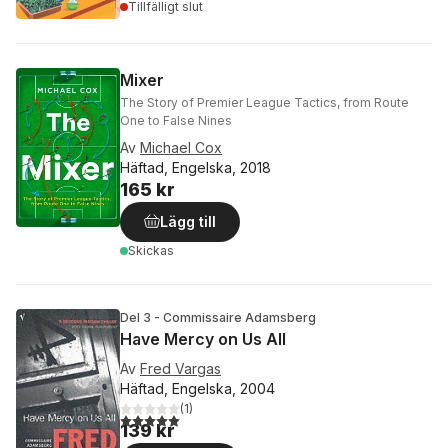
Tillfälligt slut
Mixer
The Story of Premier League Tactics, from Route
One to False Nines
Av
Michael Cox
Häftad, Engelska, 2018
165 kr
Lägg till
Skickas
Del 3 - Commissaire Adamsberg
Have Mercy on Us All
Av
Fred Vargas
Häftad, Engelska, 2004
(
1
)
5,0
utav 5 stjärnor. Totalt antal röster:
139 kr