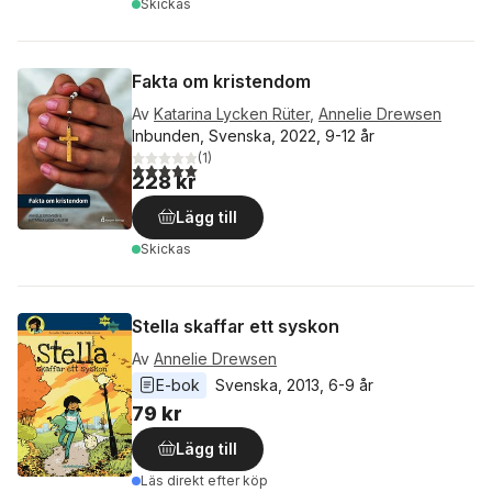
Skickas
Fakta om kristendom
Av
Katarina Lycken Rüter
,
Annelie Drewsen
Inbunden, Svenska, 2022, 9-12 år
(
1
)
5,0
utav 5 stjärnor. Totalt antal röster:
228 kr
Lägg till
Skickas
Stella skaffar ett syskon
Av
Annelie Drewsen
E-bok
Svenska
, 
2013
, 
6-9 år
79 kr
Lägg till
Läs direkt efter köp