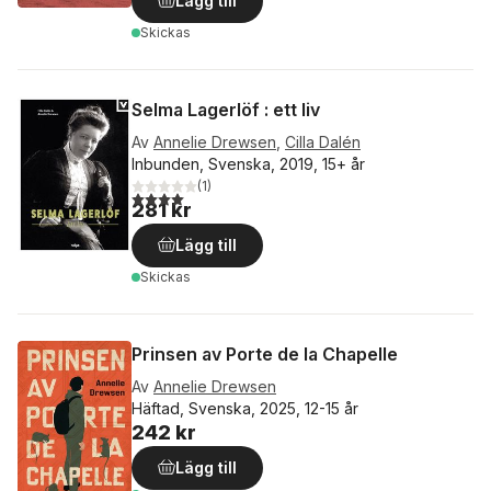
Lägg till
Skickas
Selma Lagerlöf : ett liv
Av
Annelie Drewsen
,
Cilla Dalén
Inbunden, Svenska, 2019, 15+ år
(
1
)
4,0
utav 5 stjärnor. Totalt antal röster:
281 kr
Lägg till
Skickas
Prinsen av Porte de la Chapelle
Av
Annelie Drewsen
Häftad, Svenska, 2025, 12-15 år
242 kr
Lägg till