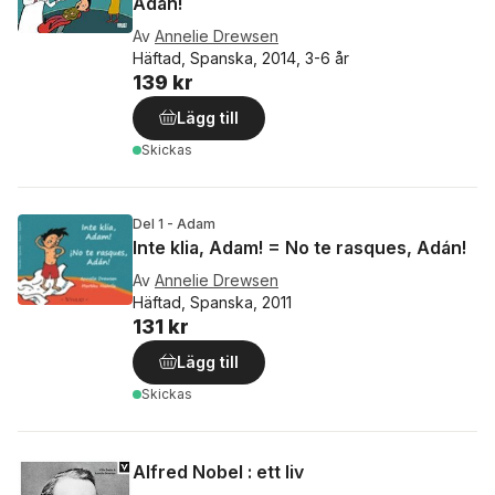
Adán!
Av
Annelie Drewsen
Häftad, Spanska, 2014, 3-6 år
139 kr
Lägg till
Skickas
Del 1 - Adam
Inte klia, Adam! = No te rasques, Adán!
Av
Annelie Drewsen
Häftad, Spanska, 2011
131 kr
Lägg till
Skickas
Alfred Nobel : ett liv