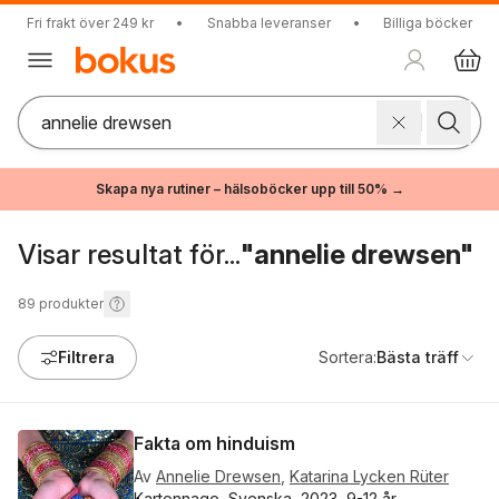
Fri frakt över 249 kr
•
Snabba leveranser
•
Billiga böcker
Skapa nya rutiner – hälsoböcker upp till 50% →
Visar resultat för...
"annelie drewsen"
89
produkter
Filtrera
Sortera:
Bästa träff
Fakta om hinduism
Av
Annelie Drewsen
,
Katarina Lycken Rüter
Kartonnage, Svenska, 2023, 9-12 år