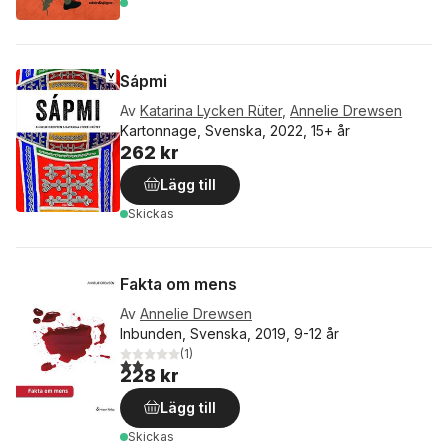
Sápmi
Av
Katarina Lycken Rüter
,
Annelie Drewsen
Kartonnage, Svenska, 2022, 15+ år
262 kr
Lägg till
Skickas
Fakta om mens
Av
Annelie Drewsen
Inbunden, Svenska, 2019, 9-12 år
(
1
)
2,0
utav 5 stjärnor. Totalt antal röster:
228 kr
Lägg till
Skickas