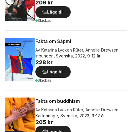
209 kr
Lägg till
Skickas
Fakta om Sápmi
Av
Katarina Lycken Rüter
,
Annelie Drewsen
Inbunden, Svenska, 2022, 9-12 år
228 kr
Lägg till
Skickas
Fakta om buddhism
Av
Katarina Lycken Rüter
,
Annelie Drewsen
Kartonnage, Svenska, 2023, 9-12 år
205 kr
Lägg till