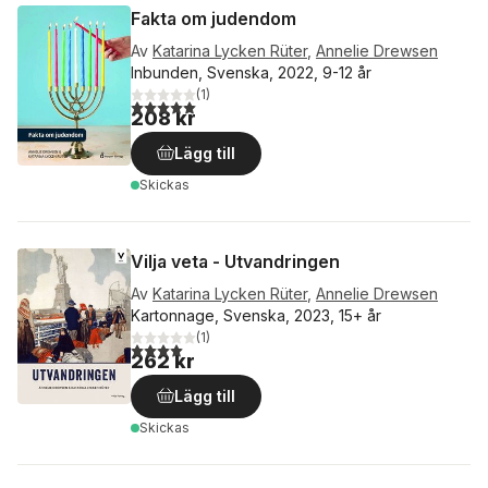
Fakta om judendom
Av
Katarina Lycken Rüter
,
Annelie Drewsen
Inbunden, Svenska, 2022, 9-12 år
(
1
)
5,0
utav 5 stjärnor. Totalt antal röster:
208 kr
Lägg till
Skickas
Vilja veta - Utvandringen
Av
Katarina Lycken Rüter
,
Annelie Drewsen
Kartonnage, Svenska, 2023, 15+ år
(
1
)
4,0
utav 5 stjärnor. Totalt antal röster:
262 kr
Lägg till
Skickas