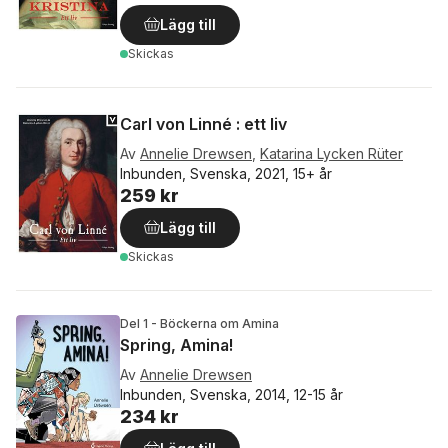
Lägg till
Skickas
Carl von Linné : ett liv
Av
Annelie Drewsen
,
Katarina Lycken Rüter
Inbunden, Svenska, 2021, 15+ år
259 kr
Lägg till
Skickas
Del 1 - Böckerna om Amina
Spring, Amina!
Av
Annelie Drewsen
Inbunden, Svenska, 2014, 12-15 år
234 kr