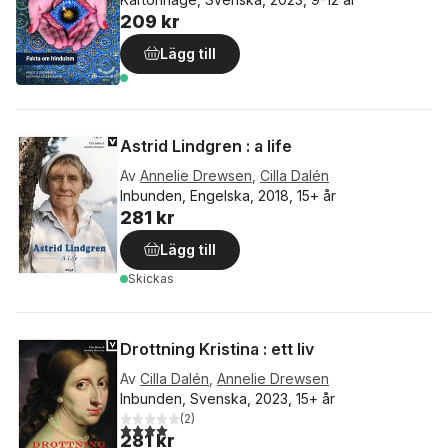
209 kr
Lägg till
Astrid Lindgren : a life
Av
Annelie Drewsen
,
Cilla Dalén
Inbunden, Engelska, 2018, 15+ år
281 kr
Lägg till
Skickas
Drottning Kristina : ett liv
Av
Cilla Dalén
,
Annelie Drewsen
Inbunden, Svenska, 2023, 15+ år
(
2
)
4,0
utav 5 stjärnor. Totalt antal röster:
281 kr