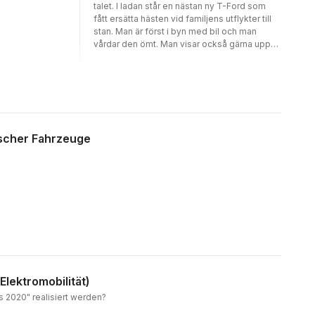
talet. I ladan står en nästan ny T-Ford som
fått ersätta hästen vid familjens utflykter till
stan. Man är först i byn med bil och man
vårdar den ömt. Man visar också gärna upp
den vid tillfälle. Kanske skjutsar man
grannflickorna till och från dansbanan på
lördagskvällen för en femtioöring. Ibland kör
man bud åt slaktaren och handlaren vid
vägskälet för att klara lånet på åttahundra
kronor. Far sköter rundsmörjning och enklare
reparationer själv och skulle han gå bet tar
ischer Fahrzeuge
smeden vid. Det är bekvämt att ha bil, och
det går snabbt att vänja sig vid den nya
livsstil den för med sig. Strax efter
sekelskiftet 1900 dök de allra första bilarna
upp i Kronobergs län. Men det skulle dröja till
första världskrigets slut innan de började
hitta ut till landsbygden. Det här är
berättelsen om hur den första skymten av en
automobil upplevdes, om hur hästar
skrämdes i sken av motorljudet och om hur
vägarna förbereddes för den kommande
lektromobilität)
bilismen. Bilar på G berättar om pionjärtiden,
is 2020" realisiert werden?
från 1900 till 1930, då bilen fortfarande var ett
tekniskt vidunder som lockade nyfikna