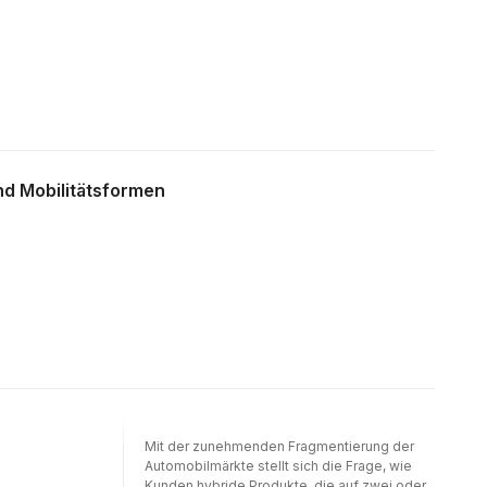
åskådare där den drog fram längs
grusvägarna. Så som det var på landsbygden
i Sverige för hundra år sedan.
d Mobilitätsformen
Mit der zunehmenden Fragmentierung der
Automobilmärkte stellt sich die Frage, wie
Kunden hybride Produkte, die auf zwei oder