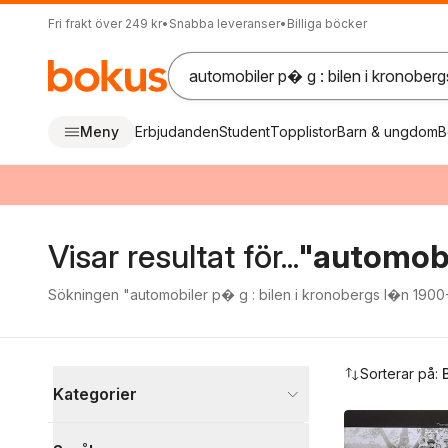
Fri frakt över 249 kr
•
Snabba leveranser
•
Billiga böcker
Meny
Erbjudanden
Student
Topplistor
Barn & ungdom
B
Visar resultat för...
"automobi
Sökningen "automobiler p� g : bilen i kronobergs l�n 1900-1
Hoppa över filtreringsmeny
Sorterar på:
Kategorier
Böcker