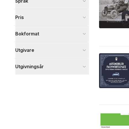
Språk
Ekonomi och Ledarskap
4
Naturvetenskap och teknik
3
Pris
Sport, fritid och hobby
1
Visa fler
Bokformat
Visa fler
Utgivare
Utgivningsår