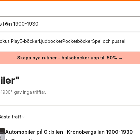
okus Play
E-böcker
Ljudböcker
Pocketböcker
Spel och pussel
Skapa nya rutiner – hälsoböcker upp till 50% →
ler"
930" gav inga träffar.
Bästa träff
Automobiler på G : bilen i Kronobergs län 1900-1930