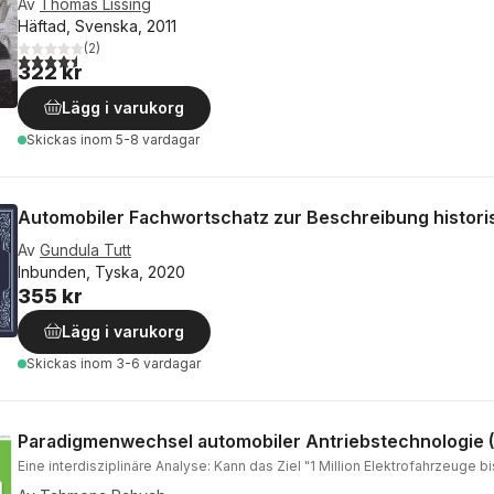
Av
Thomas Lissing
Häftad, Svenska, 2011
(
2
)
4,5
utav 5 stjärnor. Totalt antal röster:
322 kr
Lägg i varukorg
Skickas
inom 5-8 vardagar
Automobiler Fachwortschatz zur Beschreibung histor
Av
Gundula Tutt
Inbunden, Tyska, 2020
355 kr
Lägg i varukorg
Skickas
inom 3-6 vardagar
Paradigmenwechsel automobiler Antriebstechnologie (E
Eine interdisziplinäre Analyse: Kann das Ziel "1 Million Elektrofahrzeuge b