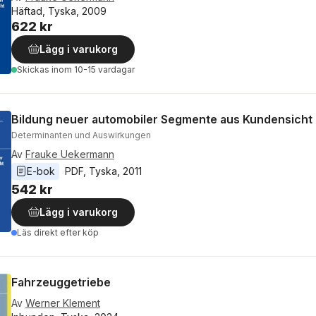
Häftad, Tyska, 2009
622 kr
Lägg i varukorg
Skickas
inom 10-15 vardagar
Bildung neuer automobiler Segmente aus Kundensicht
Determinanten und Auswirkungen
Av
Frauke Uekermann
E-bok
PDF
, 
Tyska
, 
2011
542 kr
Lägg i varukorg
Läs direkt efter köp
Fahrzeuggetriebe
Av
Werner Klement