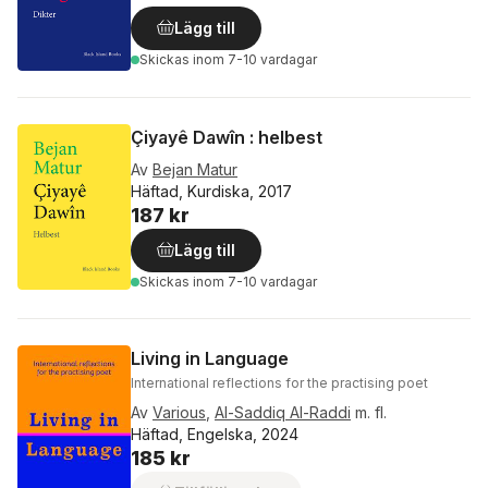
Lägg till
Skickas
inom 7-10 vardagar
Çiyayê Dawîn : helbest
Av
Bejan Matur
Häftad, Kurdiska, 2017
187 kr
Lägg till
Skickas
inom 7-10 vardagar
Living in Language
International reflections for the practising poet
Av
Various
,
Al-Saddiq Al-Raddi
m. fl.
Häftad, Engelska, 2024
185 kr