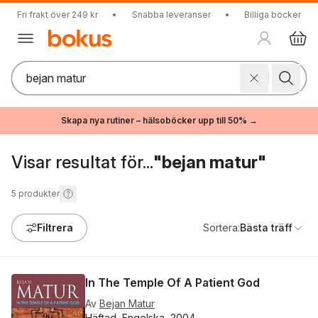
Fri frakt över 249 kr
•
Snabba leveranser
•
Billiga böcker
Skapa nya rutiner – hälsoböcker upp till 50% →
Visar resultat för...
"bejan matur"
5
produkter
Filtrera
Sortera:
Bästa träff
In The Temple Of A Patient God
Av
Bejan Matur
Häftad, Engelska, 2004