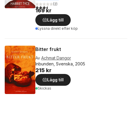
(
2
)
3,5
utav 5 stjärnor. Totalt antal röster:
169 kr
Lägg till
Lyssna direkt efter köp
Bitter frukt
Av
Achmat Dangor
Inbunden, Svenska, 2005
215 kr
Lägg till
Skickas