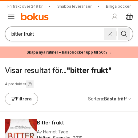
Fri frakt över 249 kr
•
Snabba leveranser
•
Billiga böcker
Skapa nya rutiner – hälsoböcker upp till 50% →
Visar resultat för...
"bitter frukt"
4
produkter
Filtrera
Sortera:
Bästa träff
Bitter frukt
Av
Harriet Tyce
Häftad, Svenska, 2019