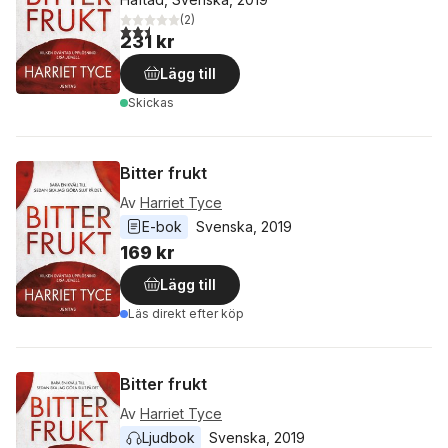
(
2
)
2,5
utav 5 stjärnor. Totalt antal röster:
231 kr
Lägg till
Skickas
Bitter frukt
Av
Harriet Tyce
E-bok
Svenska
, 
2019
169 kr
Lägg till
Läs direkt efter köp
Bitter frukt
Av
Harriet Tyce
Ljudbok
Svenska
, 
2019