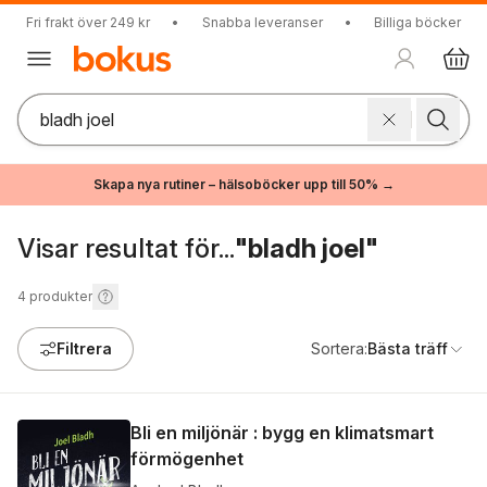
Fri frakt över 249 kr
•
Snabba leveranser
•
Billiga böcker
Skapa nya rutiner – hälsoböcker upp till 50% →
Visar resultat för...
"bladh joel"
4
produkter
Filtrera
Sortera:
Bästa träff
Bli en miljönär : bygg en klimatsmart
förmögenhet