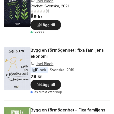
Av
Joel Bladh
Pocket, Svenska, 2021
(
1
)
1,0
utav 5 stjärnor. Totalt antal röster:
89 kr
Lägg till
Skickas
Bygg en förmögenhet : fixa familjens
ekonomi
Av
Joel Bladh
E-bok
Svenska
, 
2019
79 kr
Lägg till
Läs direkt efter köp
Bygg en förmögenhet – Fixa familjens