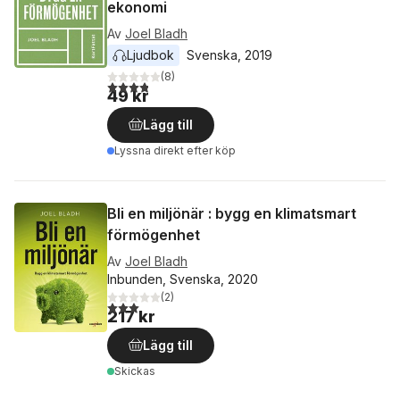
ekonomi
Av
Joel Bladh
Ljudbok
Svenska
, 
2019
(
8
)
3,8
utav 5 stjärnor. Totalt antal röster:
49 kr
Lägg till
Lyssna direkt efter köp
Bli en miljönär : bygg en klimatsmart
förmögenhet
Av
Joel Bladh
Inbunden, Svenska, 2020
(
2
)
3,0
utav 5 stjärnor. Totalt antal röster:
217 kr
Lägg till
Skickas