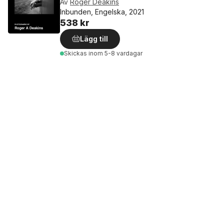
Av
Roger Deakins
Inbunden, Engelska, 2021
538 kr
Lägg till
Skickas
inom 5-8 vardagar