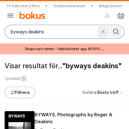
Fri frakt över 249 kr
•
Snabba leveranser
•
Billiga böcker
Skapa nya rutiner – hälsoböcker upp till 50% →
Visar resultat för...
"byways deakins"
1
produkt
Filtrera
Sortera:
Bästa träff
BYWAYS. Photographs by Roger A
Deakins