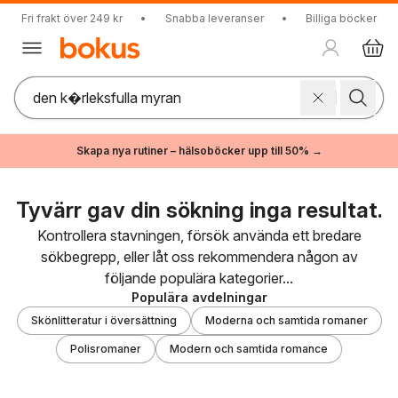
Fri frakt över 249 kr
•
Snabba leveranser
•
Billiga böcker
Skapa nya rutiner – hälsoböcker upp till 50% →
Tyvärr gav din sökning inga resultat.
Kontrollera stavningen, försök använda ett bredare
sökbegrepp, eller låt oss rekommendera någon av
följande populära kategorier...
Populära avdelningar
Skönlitteratur i översättning
Moderna och samtida romaner
Polisromaner
Modern och samtida romance