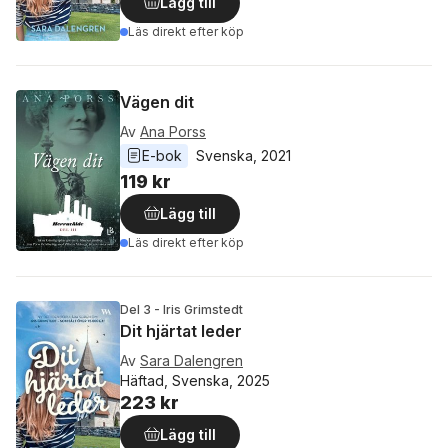
Lägg till
Läs direkt efter köp
Vägen dit
Av
Ana Porss
E-bok
Svenska
, 
2021
119 kr
Lägg till
Läs direkt efter köp
Del 3 - Iris Grimstedt
Dit hjärtat leder
Av
Sara Dalengren
Häftad, Svenska, 2025
223 kr
Lägg till