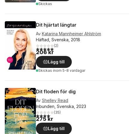
Skickas
Dit hjärtat längtar
Av
Katarina Mannheimer Ahlström
Häftad, Svenska, 2018
(
2
)
5,0
utav 5 stjärnor. Totalt antal röster:
206 kr
Lägg till
Skickas
inom 5-8 vardagar
Dit floden för dig
Av
Shelley Read
Inbunden, Svenska, 2023
(
35
)
4,1
utav 5 stjärnor. Totalt antal röster:
275 kr
Lägg till