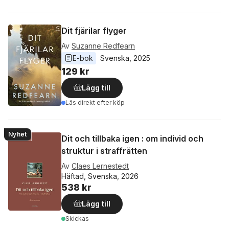
Dit fjärilar flyger
Av
Suzanne Redfearn
E-bok
Svenska
, 
2025
129 kr
Lägg till
Läs direkt efter köp
Nyhet
Dit och tillbaka igen : om individ och
struktur i straffrätten
Av
Claes Lernestedt
Häftad, Svenska, 2026
538 kr
Lägg till
Skickas