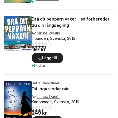
Dra dit pepparn växer! : så förbereder
du din långsegling
Av
Micke Westin
Inbunden, Svenska, 2015
(
4
)
4,5
utav 5 stjärnor. Totalt antal röster:
197 kr
Lägg till
Skickas
Del 3 - Vargatider
Dit inga vindar når
Av
Linnea Dunér
Kartonnage, Svenska, 2019
(
5
)
3,6
utav 5 stjärnor. Totalt antal röster:
249 kr