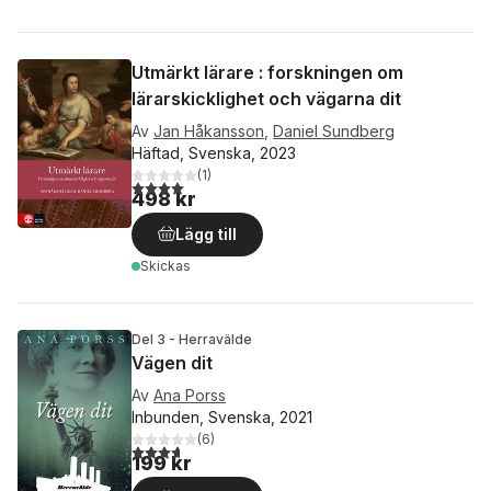
Utmärkt lärare : forskningen om
lärarskicklighet och vägarna dit
Av
Jan Håkansson
,
Daniel Sundberg
Häftad, Svenska, 2023
(
1
)
4,0
utav 5 stjärnor. Totalt antal röster:
498 kr
Lägg till
Skickas
Del 3 - Herravälde
Vägen dit
Av
Ana Porss
Inbunden, Svenska, 2021
(
6
)
3,7
utav 5 stjärnor. Totalt antal röster:
199 kr