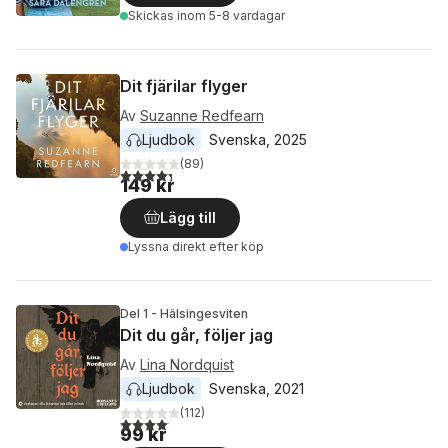
Skickas
inom 5-8 vardagar
Dit fjärilar flyger
Av
Suzanne Redfearn
Ljudbok
Svenska
, 
2025
(
89
)
4,3
utav 5 stjärnor. Totalt antal röster:
149 kr
Lägg till
Lyssna direkt efter köp
Del 1 - Hälsingesviten
Dit du går, följer jag
Av
Lina Nordquist
Ljudbok
Svenska
, 
2021
(
112
)
4,1
utav 5 stjärnor. Totalt antal röster:
99 kr