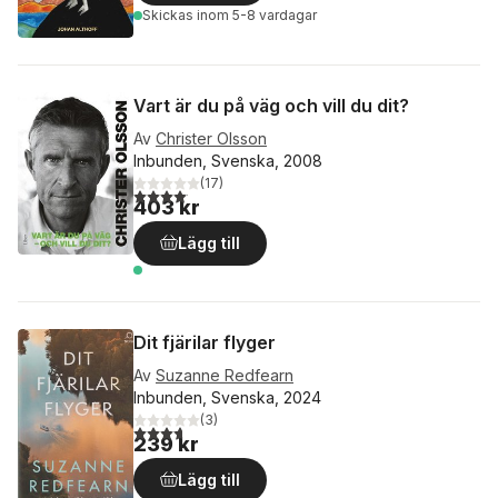
Skickas
inom 5-8 vardagar
Vart är du på väg och vill du dit?
Av
Christer Olsson
Inbunden, Svenska, 2008
(
17
)
4,1
utav 5 stjärnor. Totalt antal röster:
403 kr
Lägg till
Dit fjärilar flyger
Av
Suzanne Redfearn
Inbunden, Svenska, 2024
(
3
)
3,7
utav 5 stjärnor. Totalt antal röster:
239 kr
Lägg till