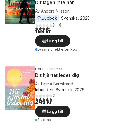
Dit lagen inte når
Av
Anders Nilsson
Ljudbok
Svenska
, 
2025
(
169
)
4,2
utav 5 stjärnor. Totalt antal röster:
169 kr
Lägg till
Lyssna direkt efter köp
Del 1 - Lillhamra
Dit hjärtat leder dig
Av
Emma Barrstrand
Inbunden, Svenska, 2026
(
1
)
5,0
utav 5 stjärnor. Totalt antal röster:
249 kr
Lägg till
Skickas