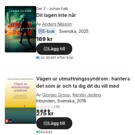
Del 3 - Johan Falk
Dit lagen inte når
Av
Anders Nilsson
E-bok
Svenska
, 
2025
169 kr
Lägg till
Läs direkt efter köp
Vägen ur utmattningssyndrom : hantera
det som är och ta dig dit du vill med
Av
Giorgio Grossi
,
Kerstin Jeding
Inbunden, Svenska, 2018
(
11
)
3,9
utav 5 stjärnor. Totalt antal röster:
275 kr
Lägg till
Skickas