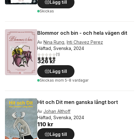
Lägg till
Skickas
Blommor och bin - och hela vägen dit
Av
Nina Rung
,
Inti Chavez Perez
Häftad, Svenska, 2024
(
1
)
5,0
utav 5 stjärnor. Totalt antal röster:
326 kr
Lägg till
Skickas
inom 5-8 vardagar
Hit och Dit men ganska långt bort
Av
Johan Althoff
Häftad, Svenska, 2024
110 kr
Lägg till