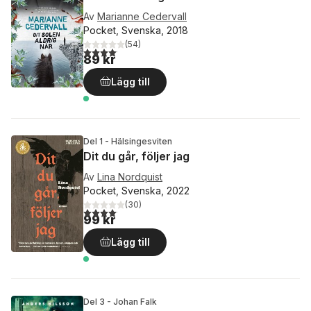
Av
Marianne Cedervall
Pocket, Svenska, 2018
(
54
)
4,1
utav 5 stjärnor. Totalt antal röster:
89 kr
Lägg till
Del 1 - Hälsingesviten
Dit du går, följer jag
Av
Lina Nordquist
Pocket, Svenska, 2022
(
30
)
4,1
utav 5 stjärnor. Totalt antal röster:
99 kr
Lägg till
Del 3 - Johan Falk