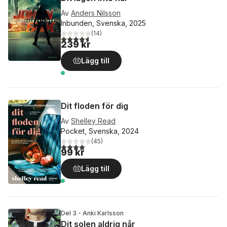
Av
Anders Nilsson
Inbunden, Svenska, 2025
(
14
)
4,6
utav 5 stjärnor. Totalt antal röster:
239 kr
Lägg till
Dit floden för dig
Av
Shelley Read
Pocket, Svenska, 2024
(
45
)
4,0
utav 5 stjärnor. Totalt antal röster:
99 kr
Lägg till
Del 3 - Anki Karlsson
Dit solen aldrig når