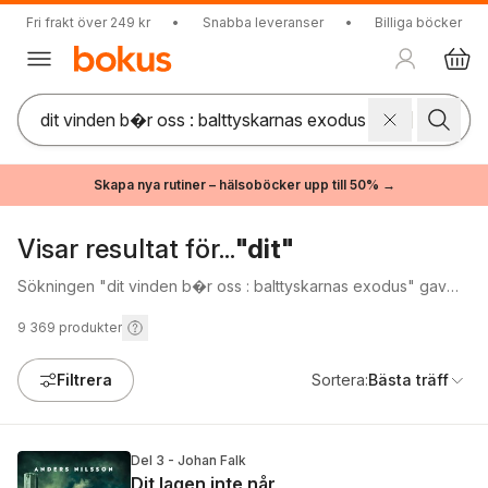
Fri frakt över 249 kr
•
Snabba leveranser
•
Billiga böcker
Skapa nya rutiner – hälsoböcker upp till 50% →
Visar resultat för...
"dit"
Sökningen "dit vinden b�r oss : balttyskarnas exodus" gav
inga träffar.
9 369
produkter
Filtrera
Sortera:
Bästa träff
Del 3 - Johan Falk
Dit lagen inte når