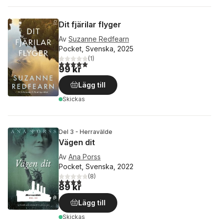
Dit fjärilar flyger
Av
Suzanne Redfearn
Pocket, Svenska, 2025
(
1
)
5,0
utav 5 stjärnor. Totalt antal röster:
99 kr
Lägg till
Skickas
Del 3 - Herravälde
Vägen dit
Av
Ana Porss
Pocket, Svenska, 2022
(
8
)
3,8
utav 5 stjärnor. Totalt antal röster:
89 kr
Lägg till
Skickas