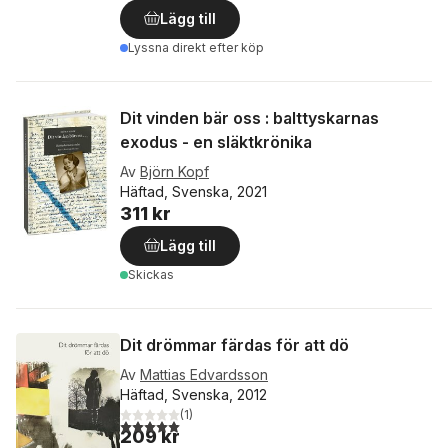
Lägg till
Lyssna direkt efter köp
Dit vinden bär oss : balttyskarnas
exodus - en släktkrönika
Av
Björn Kopf
Häftad, Svenska, 2021
311 kr
Lägg till
Skickas
Dit drömmar färdas för att dö
Av
Mattias Edvardsson
Häftad, Svenska, 2012
(
1
)
5,0
utav 5 stjärnor. Totalt antal röster:
209 kr