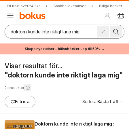
Fri frakt över 249 kr
•
Snabba leveranser
•
Billiga böcker
Skapa nya rutiner – hälsoböcker upp till 50% →
Visar resultat för...
"doktorn kunde inte riktigt laga mig"
2
produkter
Filtrera
Sortera:
Bästa träff
Doktorn kunde inte riktigt laga mig :