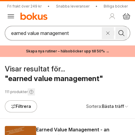
Fri frakt över 249 kr
•
Snabba leveranser
•
Billiga böcker
Skapa nya rutiner – hälsoböcker upp till 50% →
Visar resultat för...
"earned value management"
111
produkter
Filtrera
Sortera:
Bästa träff
Earned Value Management - an