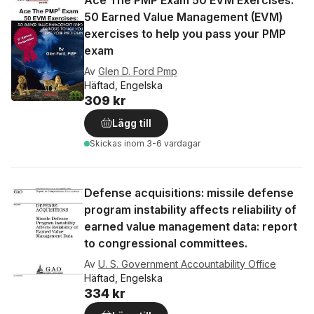
Ace The PMP Exam 50 EVM Exercises:
50 Earned Value Management (EVM)
exercises to help you pass your PMP
exam
Av
Glen D. Ford Pmp
Häftad, Engelska
309 kr
Lägg till
Skickas
inom 3-6 vardagar
Defense acquisitions: missile defense
program instability affects reliability of
earned value management data: report
to congressional committees.
Av
U. S. Government Accountability Office
Häftad, Engelska
334 kr