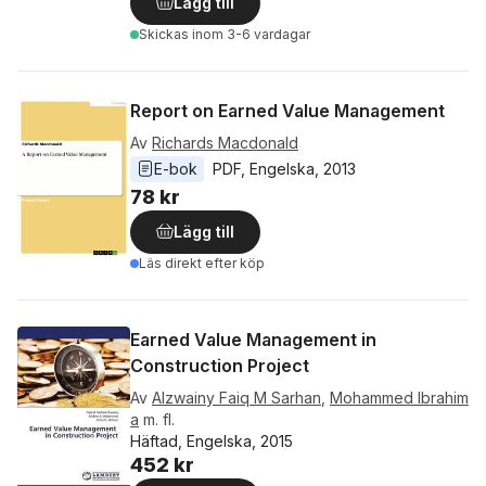
Lägg till
Skickas
inom 3-6 vardagar
Report on Earned Value Management
Av
Richards Macdonald
E-bok
PDF
, 
Engelska
, 
2013
78 kr
Lägg till
Läs direkt efter köp
Earned Value Management in
Construction Project
Av
Alzwainy Faiq M Sarhan
,
Mohammed Ibrahim
a
m. fl.
Häftad, Engelska, 2015
452 kr