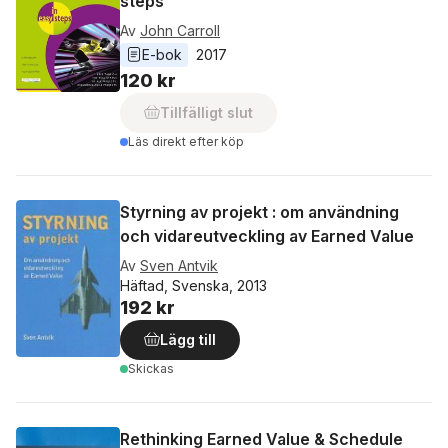
steps
Av
John Carroll
E-bok
2017
120 kr
Tillfälligt slut
Läs direkt efter köp
Styrning av projekt : om användning
och vidareutveckling av Earned Value
Av
Sven Antvik
Häftad, Svenska, 2013
192 kr
Lägg till
Skickas
Rethinking Earned Value & Schedule