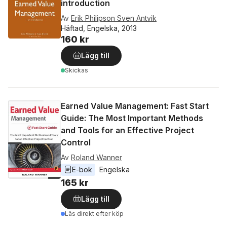
introduction
Av
Erik Philipson Sven Antvik
Häftad, Engelska, 2013
160 kr
Lägg till
Skickas
Earned Value Management: Fast Start
Guide: The Most Important Methods
and Tools for an Effective Project
Control
Av
Roland Wanner
E-bok
Engelska
165 kr
Lägg till
Läs direkt efter köp