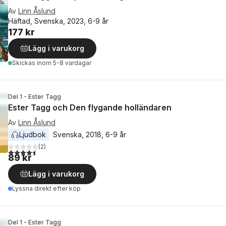
Av
Linn Åslund
Häftad, Svenska, 2023, 6-9 år
177 kr
Lägg i varukorg
Skickas
inom 5-8 vardagar
Del 1 - Ester Tagg
Ester Tagg och Den flygande holländaren
Av
Linn Åslund
Ljudbok
Svenska
, 
2018
, 
6-9 år
(
2
)
4,5
utav 5 stjärnor. Totalt antal röster:
89 kr
Lägg i varukorg
Lyssna direkt efter köp
Del 1 - Ester Tagg