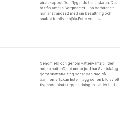
piratskeppet Den flygande holländaren. Det
är från Amelia Sorgmantel. Hon berättar att
hon är strandsatt med sin besättning och
snabbt behöver hjälp.Ester vet att
Sorgmantel är den enda som kan berätta var
hennes föräldrar är. Hon måste få åka dit!
Problemet är bara att kapten Stålhjärta har
varit tvungen att pantsätta Den flygande
holländaren. För att bli fria från skulden måste
Stålhjärta och hennes besättning först hitta
den mytomspunna ädelstenen Sjöormens
öga
Genom eld och genom vattenVänta till den
mörka nattenDjupt under jord har Svartskägg
gömt skattenAllting börjar den dag då
barnhemsflickan Ester Tagg ser en bild av ett
flygande piratskepp i tidningen. Under bilden
står det att skeppet Den flygande
holländaren ska lägga till vid stadens torg, så
att den ökända piratkaptenen Beryll Stålhjärta
kan förse sig med mat och förnödenheter
innan hon ger sig av för att leta efter
Svartskäggs legendariska skatt.Det enda
som Ester har kvar efter sina föräldrar är
något som Ester tror är en skattkarta. Nu ser
hon att skeppet i tidningen är identiskt med