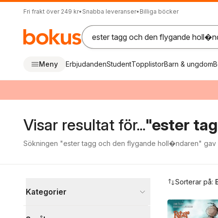
Fri frakt över 249 kr
•
Snabba leveranser
•
Billiga böcker
Meny
Erbjudanden
Student
Topplistor
Barn & ungdom
B
Visar resultat för...
"ester ta
Sökningen "ester tagg och den flygande holl�ndaren" gav in
Hoppa över filtreringsmeny
Sorterar på:
Kategorier
Böcker