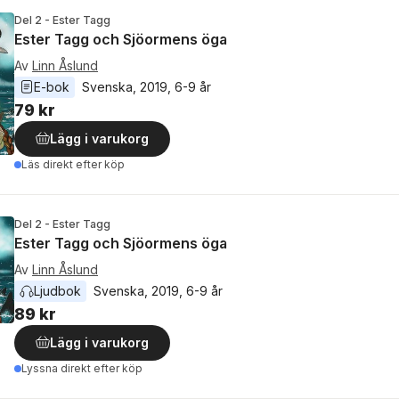
Del 2 - Ester Tagg
Ester Tagg och Sjöormens öga
Av
Linn Åslund
E-bok
Svenska
, 
2019
, 
6-9 år
79 kr
Lägg i varukorg
Läs direkt efter köp
Del 2 - Ester Tagg
Ester Tagg och Sjöormens öga
Av
Linn Åslund
Ljudbok
Svenska
, 
2019
, 
6-9 år
89 kr
Lägg i varukorg
Lyssna direkt efter köp