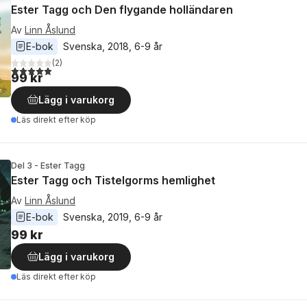
Ester Tagg och Den flygande holländaren
Av
Linn Åslund
E-bok
Svenska
, 
2018
, 
6-9 år
(
2
)
5,0
utav 5 stjärnor. Totalt antal röster:
99 kr
Lägg i varukorg
Läs direkt efter köp
Del 3 - Ester Tagg
Ester Tagg och Tistelgorms hemlighet
Av
Linn Åslund
E-bok
Svenska
, 
2019
, 
6-9 år
99 kr
Lägg i varukorg
Läs direkt efter köp