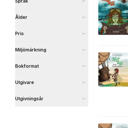
Språk
Barn och ungdom
7
Visa fler
Ålder
Visa fler
Pris
Miljömärkning
Bokformat
Utgivare
Utgivningsår