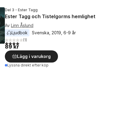
Del 3 - Ester Tagg
Ester Tagg och Tistelgorms hemlighet
Av
Linn Åslund
Ljudbok
Svenska
, 
2019
, 
6-9 år
(
1
)
4,0
utav 5 stjärnor. Totalt antal röster:
89 kr
Lägg i varukorg
Lyssna direkt efter köp