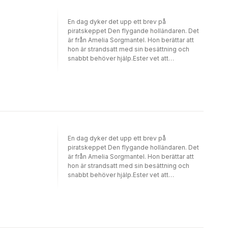
som gått på grund utanför den karga ön. Vad
är det som pågår? Varför vill Sorgmantel att
En dag dyker det upp ett brev på
de ska komma till olika ställen hela tiden?
piratskeppet Den flygande holländaren. Det
Och kommer de någonsin att hitta Esters
är från Amelia Sorgmantel. Hon berättar att
försvunna föräldrar?Ester Tagg och
hon är strandsatt med sin besättning och
Tistelgorms hemlighet är den tredje,
snabbt behöver hjälp.Ester vet att
avslutande delen i trilogin om piratflickan
Sorgmantel är den enda som kan berätta var
Ester Tagg.
hennes föräldrar är. Hon måste få åka dit!
Problemet är bara att kapten Stålhjärta har
varit tvungen att pantsätta Den flygande
holländaren. För att bli fria från skulden måste
Stålhjärta och hennes besättning först hitta
den mytomspunna ädelstenen Sjöormens
öga
En dag dyker det upp ett brev på
piratskeppet Den flygande holländaren. Det
är från Amelia Sorgmantel. Hon berättar att
hon är strandsatt med sin besättning och
snabbt behöver hjälp.Ester vet att
Sorgmantel är den enda som kan berätta var
hennes föräldrar är. Hon måste få åka dit!
Problemet är bara att kapten Stålhjärta har
varit tvungen att pantsätta Den flygande
holländaren. För att bli fria från skulden måste