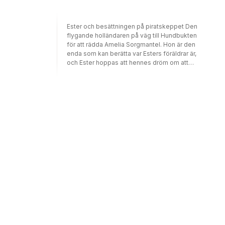
Stålhjärta och hennes besättning först hitta
den mytomspunna ädelstenen Sjöormens
öga
Ester och besättningen på piratskeppet Den
flygande holländaren på väg till Hundbukten
för att rädda Amelia Sorgmantel. Hon är den
enda som kan berätta var Esters föräldrar är,
och Ester hoppas att hennes dröm om att
återförenas med sin mamma och pappa
äntligen kan bli sann.Men så snart Den
flygande holländaren landar i Hundbukten får
kapten Stålhjärta veta att de måste åka
vidare till slottet Tistelgorm, ett slott som är
byggt av plankorna och virket från alla skepp
som gått på grund utanför den karga ön. Vad
är det som pågår? Varför vill Sorgmantel att
de ska komma till olika ställen hela tiden?
Och kommer de någonsin att hitta Esters
försvunna föräldrar?Ester Tagg och
Tistelgorms hemlighet är den tredje,
avslutande delen i trilogin om piratflickan
Ester Tagg.