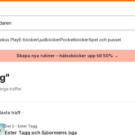
okus Play
E-böcker
Ljudböcker
Pocketböcker
Spel och pussel
Skapa nya rutiner – hälsoböcker upp till 50% →
gg"
ga träffar.
Bästa träff
Del 2 - Ester Tagg
Ester Tagg och Sjöormens öga