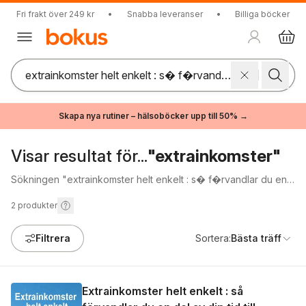
Fri frakt över 249 kr
•
Snabba leveranser
•
Billiga böcker
Skapa nya rutiner – hälsoböcker upp till 50% →
Visar resultat för...
"extrainkomster"
Sökningen "extrainkomster helt enkelt : s� f�rvandlar du en
del av din tid till l�nsamma extrainkomster" gav inga träffar.
2
produkter
Filtrera
Sortera:
Bästa träff
Extrainkomster helt enkelt : så