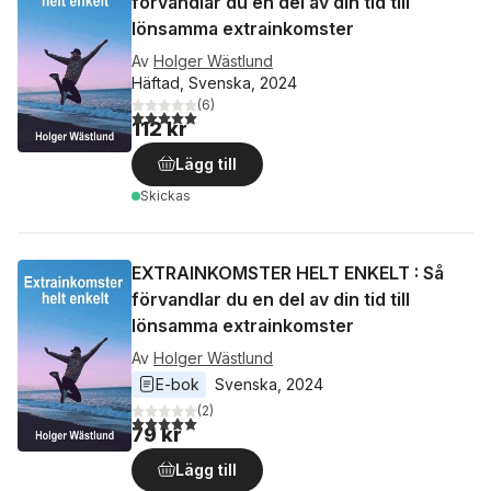
förvandlar du en del av din tid till
lönsamma extrainkomster
Av
Holger Wästlund
Häftad, Svenska, 2024
(
6
)
5,0
utav 5 stjärnor. Totalt antal röster:
112 kr
Lägg till
Skickas
EXTRAINKOMSTER HELT ENKELT : Så
förvandlar du en del av din tid till
lönsamma extrainkomster
Av
Holger Wästlund
E-bok
Svenska
, 
2024
(
2
)
5,0
utav 5 stjärnor. Totalt antal röster:
79 kr
Lägg till