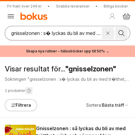
Fri frakt över 249 kr
•
Snabba leveranser
•
Billiga böcker
Skapa nya rutiner – hälsoböcker upp till 50% →
Visar resultat för...
"gnisselzonen"
Sökningen "gnisselzonen : s� lyckas du bli av med tr�tthet,
v�rk, s�mnproblem" gav inga träffar.
2
produkter
Filtrera
Sortera:
Bästa träff
Gnisselzonen : så lyckas du bli av med