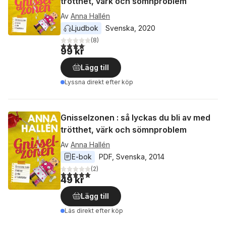
trötthet, värk och sömnproblem
Av
Anna Hallén
Ljudbok
Svenska
, 
2020
(
8
)
4,1
utav 5 stjärnor. Totalt antal röster:
99 kr
Lägg till
Lyssna direkt efter köp
Gnisselzonen : så lyckas du bli av med
trötthet, värk och sömnproblem
Av
Anna Hallén
E-bok
PDF
, 
Svenska
, 
2014
(
2
)
5,0
utav 5 stjärnor. Totalt antal röster:
49 kr
Lägg till
Läs direkt efter köp