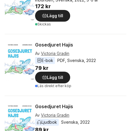
172 kr
Lägg till
Skickas
Gosedjuret Hajis
Av
Victoria Gradin
E-bok
PDF
, 
Svenska
, 
2022
79 kr
Lägg till
Läs direkt efter köp
Gosedjuret Hajis
Av
Victoria Gradin
Ljudbok
Svenska
, 
2022
89 kr