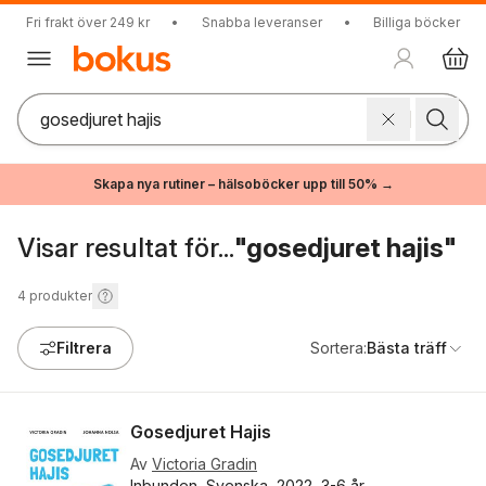
Fri frakt över 249 kr
•
Snabba leveranser
•
Billiga böcker
Skapa nya rutiner – hälsoböcker upp till 50% →
Visar resultat för...
"gosedjuret hajis"
4
produkter
Filtrera
Sortera:
Bästa träff
Gosedjuret Hajis
Av
Victoria Gradin
Inbunden, Svenska, 2022, 3-6 år