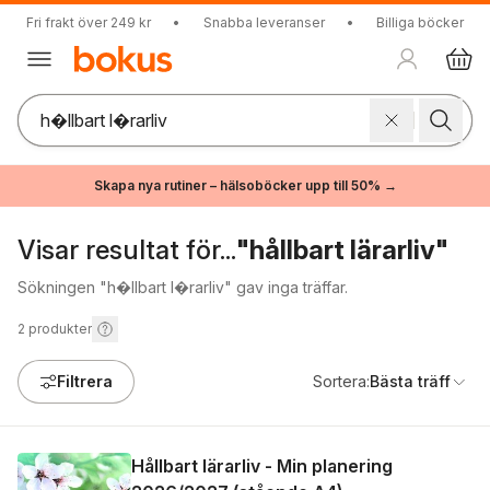
Fri frakt över 249 kr
•
Snabba leveranser
•
Billiga böcker
Skapa nya rutiner – hälsoböcker upp till 50% →
Visar resultat för...
"hållbart lärarliv"
Sökningen "h�llbart l�rarliv" gav inga träffar.
2
produkter
Filtrera
Sortera:
Bästa träff
Hållbart lärarliv - Min planering