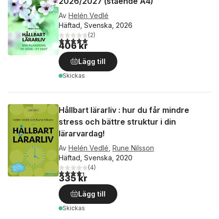
2026/2027 (stående A4)
Av
Helén Vedlé
Häftad, Svenska, 2026
(
2
)
5,0
utav 5 stjärnor. Totalt antal röster:
406 kr
Lägg till
Skickas
Hållbart lärarliv : hur du får mindre
stress och bättre struktur i din
lärarvardag!
Av
Helén Vedlé
,
Rune Nilsson
Häftad, Svenska, 2020
(
4
)
4,3
utav 5 stjärnor. Totalt antal röster:
335 kr
Lägg till
Skickas