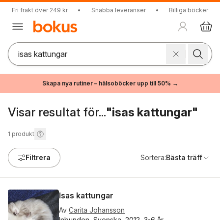
Fri frakt över 249 kr
•
Snabba leveranser
•
Billiga böcker
Skapa nya rutiner – hälsoböcker upp till 50% →
Visar resultat för...
"isas kattungar"
1
produkt
Filtrera
Sortera:
Bästa träff
Isas kattungar
Av
Carita Johansson
Inbunden, Svenska, 2012, 3-6 år