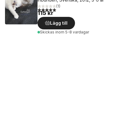
(
1
)
5,0
utav 5 stjärnor. Totalt antal röster:
115 kr
Lägg till
Skickas
inom 5-8 vardagar