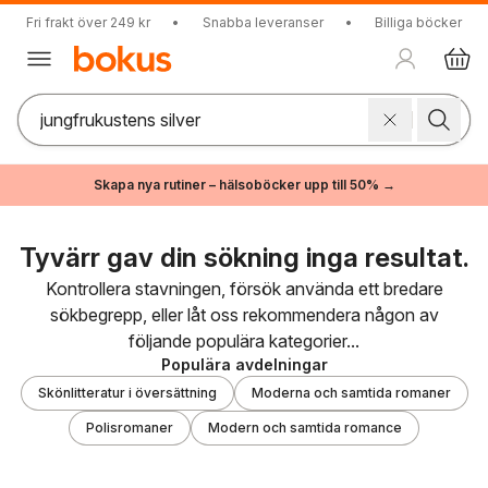
Fri frakt över 249 kr
•
Snabba leveranser
•
Billiga böcker
Skapa nya rutiner – hälsoböcker upp till 50% →
Tyvärr gav din sökning inga resultat.
Kontrollera stavningen, försök använda ett bredare
sökbegrepp, eller låt oss rekommendera någon av
följande populära kategorier...
Populära avdelningar
Skönlitteratur i översättning
Moderna och samtida romaner
Polisromaner
Modern och samtida romance