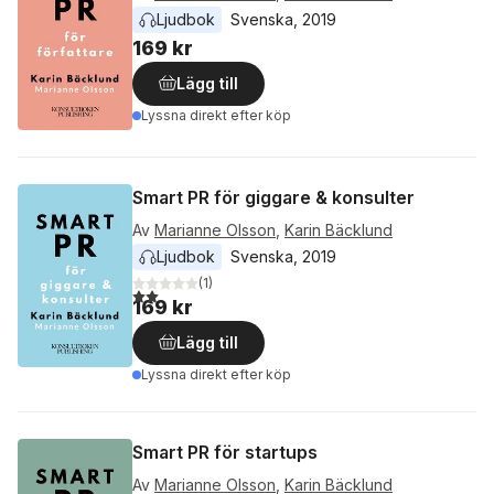
Ljudbok
Svenska
, 
2019
169 kr
Lägg till
Lyssna direkt efter köp
Smart PR för giggare & konsulter
Av
Marianne Olsson
,
Karin Bäcklund
Ljudbok
Svenska
, 
2019
(
1
)
2,0
utav 5 stjärnor. Totalt antal röster:
169 kr
Lägg till
Lyssna direkt efter köp
Smart PR för startups
Av
Marianne Olsson
,
Karin Bäcklund