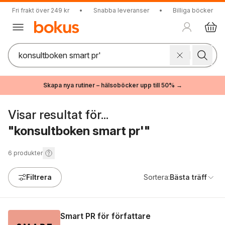
Fri frakt över 249 kr
•
Snabba leveranser
•
Billiga böcker
Skapa nya rutiner – hälsoböcker upp till 50% →
Visar resultat för...
"konsultboken smart pr'"
6
produkter
Filtrera
Sortera:
Bästa träff
Smart PR för författare