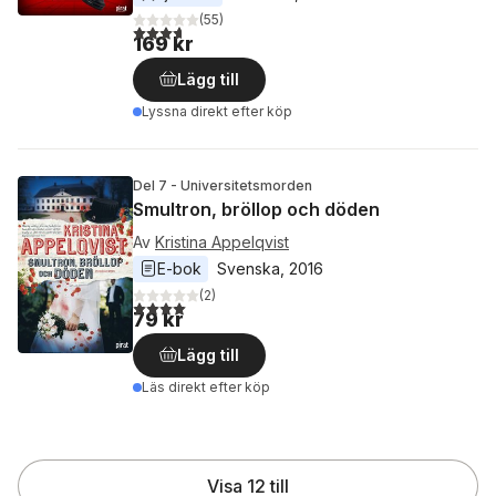
(
55
)
3,7
utav 5 stjärnor. Totalt antal röster:
169 kr
Lägg till
Lyssna direkt efter köp
Del 7 - Universitetsmorden
Smultron, bröllop och döden
Av
Kristina Appelqvist
E-bok
Svenska
, 
2016
(
2
)
4,0
utav 5 stjärnor. Totalt antal röster:
79 kr
Lägg till
Läs direkt efter köp
Visa 12 till