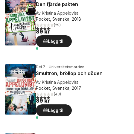
Den fjärde pakten
Av
Kristina Appelqvist
Pocket, Svenska, 2018
(
29
)
4,2
utav 5 stjärnor. Totalt antal röster:
89 kr
Lägg till
Del 7 - Universitetsmorden
Smultron, bröllop och döden
Av
Kristina Appelqvist
Pocket, Svenska, 2017
(
43
)
3,8
utav 5 stjärnor. Totalt antal röster:
89 kr
Lägg till