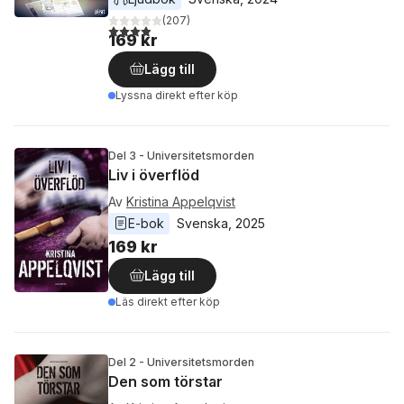
(
207
)
3,9
utav 5 stjärnor. Totalt antal röster:
169 kr
Lägg till
Lyssna direkt efter köp
Del 3 - Universitetsmorden
Liv i överflöd
Av
Kristina Appelqvist
E-bok
Svenska
, 
2025
169 kr
Lägg till
Läs direkt efter köp
Del 2 - Universitetsmorden
Den som törstar