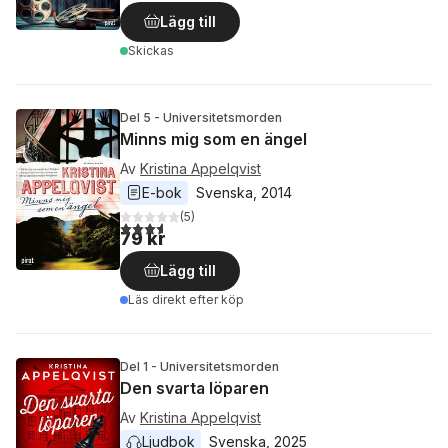
Lägg till
Skickas
Del 5 - Universitetsmorden
Minns mig som en ängel
Av
Kristina Appelqvist
E-bok
Svenska
, 
2014
(
5
)
3,6
utav 5 stjärnor. Totalt antal röster:
79 kr
Lägg till
Läs direkt efter köp
Del 1 - Universitetsmorden
Den svarta löparen
Av
Kristina Appelqvist
Ljudbok
Svenska
, 
2025