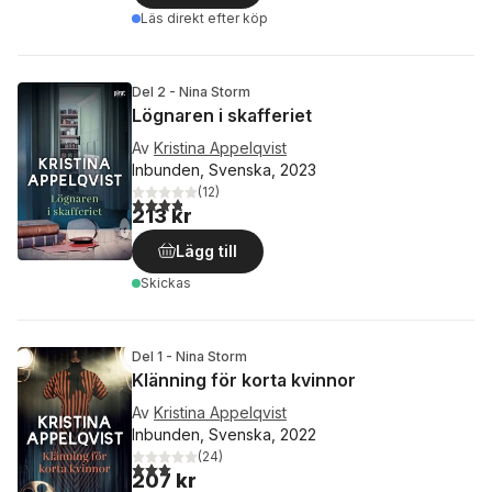
Läs direkt efter köp
Del 2 - Nina Storm
Lögnaren i skafferiet
Av
Kristina Appelqvist
Inbunden, Svenska, 2023
(
12
)
3,8
utav 5 stjärnor. Totalt antal röster:
213 kr
Lägg till
Skickas
Del 1 - Nina Storm
Klänning för korta kvinnor
Av
Kristina Appelqvist
Inbunden, Svenska, 2022
(
24
)
3,0
utav 5 stjärnor. Totalt antal röster:
207 kr