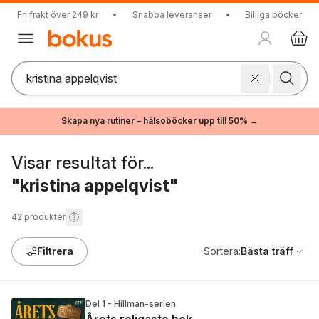
Fri frakt över 249 kr
•
Snabba leveranser
•
Billiga böcker
Skapa nya rutiner – hälsoböcker upp till 50% →
Visar resultat för...
"kristina appelqvist"
42
produkter
Filtrera
Sortera:
Bästa träff
Del 1 - Hillman-serien