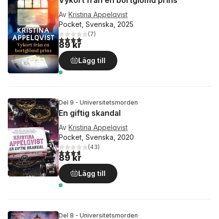
Vykort från en bortglömd prins
Av
Kristina Appelqvist
Pocket, Svenska, 2025
(
7
)
4,1
utav 5 stjärnor. Totalt antal röster:
89 kr
Lägg till
Del 9 - Universitetsmorden
En giftig skandal
Av
Kristina Appelqvist
Pocket, Svenska, 2020
(
43
)
3,7
utav 5 stjärnor. Totalt antal röster:
89 kr
Lägg till
Del 8 - Universitetsmorden