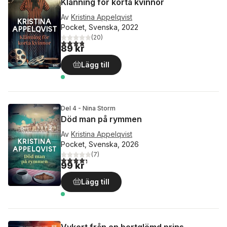
Klänning för korta kvinnor
Av
Kristina Appelqvist
Pocket, Svenska, 2022
(
20
)
3,8
utav 5 stjärnor. Totalt antal röster:
89 kr
Lägg till
Del 4 - Nina Storm
Död man på rymmen
Av
Kristina Appelqvist
Pocket, Svenska, 2026
(
7
)
4,3
utav 5 stjärnor. Totalt antal röster:
99 kr
Lägg till