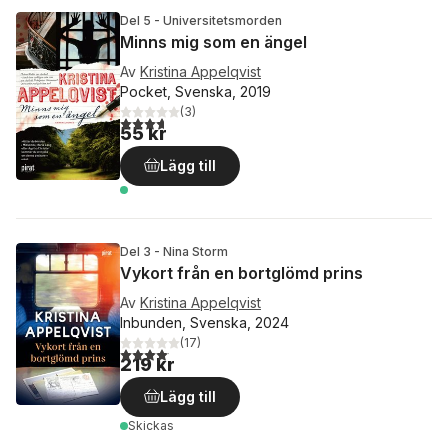
Del 5 - Universitetsmorden
Minns mig som en ängel
Av
Kristina Appelqvist
Pocket, Svenska, 2019
(
3
)
3,7
utav 5 stjärnor. Totalt antal röster:
55 kr
Lägg till
Del 3 - Nina Storm
Vykort från en bortglömd prins
Av
Kristina Appelqvist
Inbunden, Svenska, 2024
(
17
)
4,1
utav 5 stjärnor. Totalt antal röster:
219 kr
Lägg till
Skickas