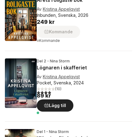
Årets roligaste bok
Av
Kristina Appelqvist
Inbunden, Svenska, 2026
249 kr
Kommande
Kommande
Del 2 - Nina Storm
Lögnaren i skafferiet
Av
Kristina Appelqvist
Pocket, Svenska, 2024
(
10
)
3,9
utav 5 stjärnor. Totalt antal röster:
89 kr
Lägg till
Del 1 - Nina Storm