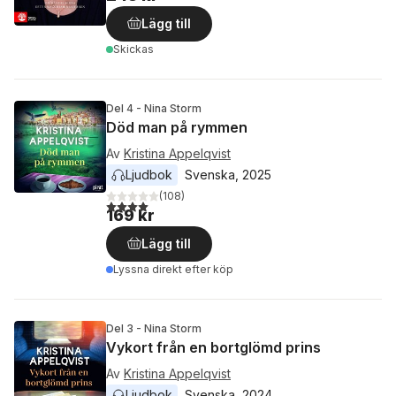
Lägg till
Skickas
Del 4 - Nina Storm
Död man på rymmen
Av
Kristina Appelqvist
Ljudbok
Svenska
, 
2025
(
108
)
4,0
utav 5 stjärnor. Totalt antal röster:
169 kr
Lägg till
Lyssna direkt efter köp
Del 3 - Nina Storm
Vykort från en bortglömd prins
Av
Kristina Appelqvist
Ljudbok
Svenska
, 
2024