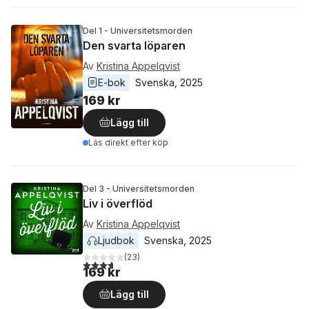
Del 1 - Universitetsmorden
Den svarta löparen
Av
Kristina Appelqvist
E-bok
Svenska
, 
2025
169 kr
Lägg till
Läs direkt efter köp
Del 3 - Universitetsmorden
Liv i överflöd
Av
Kristina Appelqvist
Ljudbok
Svenska
, 
2025
(
23
)
3,7
utav 5 stjärnor. Totalt antal röster:
169 kr
Lägg till