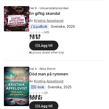
Del 9 - Universitetsmorden
En giftig skandal
Av
Kristina Appelqvist
Ljudbok
Svenska
, 
2020
(
45
)
4,0
utav 5 stjärnor. Totalt antal röster:
79 kr
Lägg till
Lyssna direkt efter köp
Del 4 - Nina Storm
Död man på rymmen
Av
Kristina Appelqvist
E-bok
Svenska
, 
2025
(
3
)
4,3
utav 5 stjärnor. Totalt antal röster:
169 kr
Lägg till