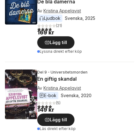
De blå damerna
Av
Kristina Appelqvist
Ljudbok
Svenska
, 
2025
(
21
)
3,8
utav 5 stjärnor. Totalt antal röster:
169 kr
Lägg till
Lyssna direkt efter köp
Del 9 - Universitetsmorden
En giftig skandal
Av
Kristina Appelqvist
E-bok
Svenska
, 
2020
(
5
)
4,0
utav 5 stjärnor. Totalt antal röster:
149 kr
Lägg till
Läs direkt efter köp