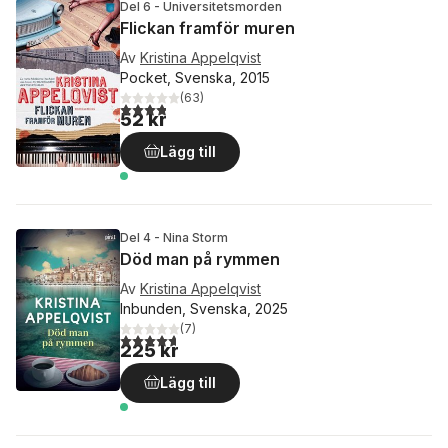
Del 6 - Universitetsmorden
Flickan framför muren
Av
Kristina Appelqvist
Pocket, Svenska, 2015
(
63
)
3,8
utav 5 stjärnor. Totalt antal röster:
52 kr
Lägg till
Del 4 - Nina Storm
Död man på rymmen
Av
Kristina Appelqvist
Inbunden, Svenska, 2025
(
7
)
4,7
utav 5 stjärnor. Totalt antal röster:
225 kr
Lägg till