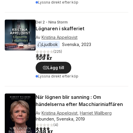
Lyssna direkt efter köp
Del 2 - Nina Storm
Lögnaren i skafferiet
Av
Kristina Appelqvist
Ljudbok
Svenska
, 
2023
(
225
)
3,9
utav 5 stjärnor. Totalt antal röster:
109 kr
Lägg till
Lyssna direkt efter köp
När lögnen blir sanning : Om
händelserna efter Macchiariniaffären
Av
Kristina Appelqvist
,
Harriet Wallberg
Inbunden, Svenska, 2019
(
4
)
4,0
utav 5 stjärnor. Totalt antal röster:
248 kr