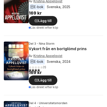
Av
Kristina Appelqvist
E-bok
Svenska
, 
2025
169 kr
Lägg till
Läs direkt efter köp
Del 3 - Nina Storm
Vykort från en bortglömd prins
Av
Kristina Appelqvist
E-bok
Svenska
, 
2024
(
1
)
4,0
utav 5 stjärnor. Totalt antal röster:
169 kr
Lägg till
Läs direkt efter köp
Del 4 - Universitetsmorden