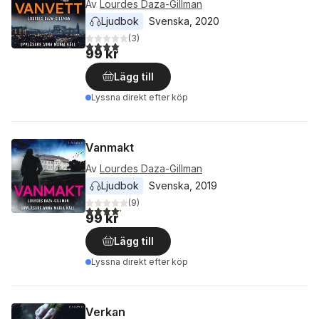
Av
Lourdes Daza-Gillman
Ljudbok
Svenska
, 
2020
(
3
)
4,0
utav 5 stjärnor. Totalt antal röster:
99 kr
Lägg till
Lyssna direkt efter köp
Vanmakt
Av
Lourdes Daza-Gillman
Ljudbok
Svenska
, 
2019
(
9
)
4,2
utav 5 stjärnor. Totalt antal röster:
99 kr
Lägg till
Lyssna direkt efter köp
Verkan