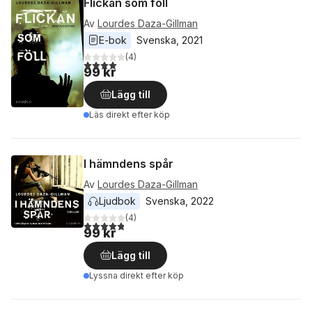
Flickan som föll
Av
Lourdes Daza-Gillman
E-bok
Svenska
, 
2021
(
4
)
4,0
utav 5 stjärnor. Totalt antal röster:
99 kr
Lägg till
Läs direkt efter köp
I hämndens spår
Av
Lourdes Daza-Gillman
Ljudbok
Svenska
, 
2022
(
4
)
4,8
utav 5 stjärnor. Totalt antal röster:
99 kr
Lägg till
Lyssna direkt efter köp