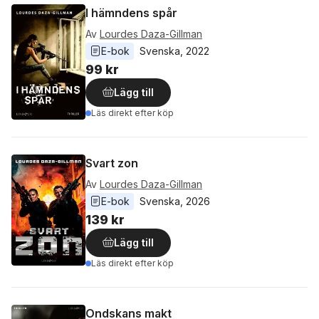
I hämndens spår
Av
Lourdes Daza-Gillman
E-bok
Svenska
, 
2022
99 kr
Lägg till
Läs direkt efter köp
Svart zon
Av
Lourdes Daza-Gillman
E-bok
Svenska
, 
2026
139 kr
Lägg till
Läs direkt efter köp
Ondskans makt