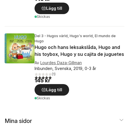
Lägg till
Skickas
Del 3 - Hugos värld, Hugo's world, El mundo de
Hugo
Hugo och hans leksakslåda, Hugo and
his toybox, Hugo y su cajita de juguetes
Av
Lourdes Daza-Gillman
Inbunden, Svenska, 2019, 0-3 år
(
1
)
5,0
utav 5 stjärnor. Totalt antal röster:
145 kr
Lägg till
Skickas
Mina sidor