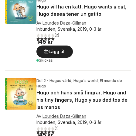
Hugo
Hugo vill ha en katt, Hugo wants a cat,
Hugo desea tener un gatito
Av
Lourdes Daza-Gillman
Inbunden, Svenska, 2019, 0-3 år
(
2
)
5,0
utav 5 stjärnor. Totalt antal röster:
145 kr
Lägg till
Skickas
Del 2 - Hugos värld, Hugo's world, El mundo de
Hugo
Hugo och hans små fingrar, Hugo and
his tiny fingers, Hugo y sus deditos de
las manos
Av
Lourdes Daza-Gillman
Inbunden, Svenska, 2019, 0-3 år
(
1
)
5,0
utav 5 stjärnor. Totalt antal röster:
145 kr