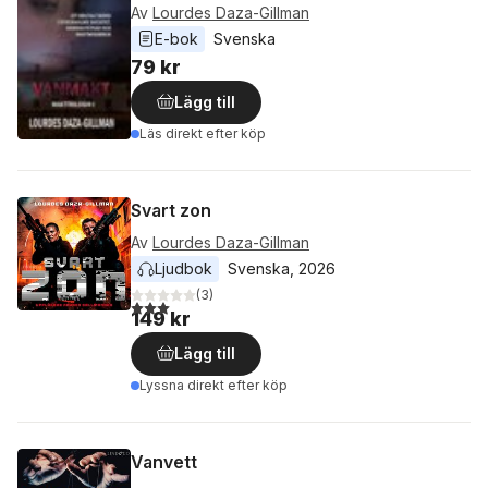
Av
Lourdes Daza-Gillman
E-bok
Svenska
79 kr
Lägg till
Läs direkt efter köp
Svart zon
Av
Lourdes Daza-Gillman
Ljudbok
Svenska
, 
2026
(
3
)
3,0
utav 5 stjärnor. Totalt antal röster:
149 kr
Lägg till
Lyssna direkt efter köp
Vanvett