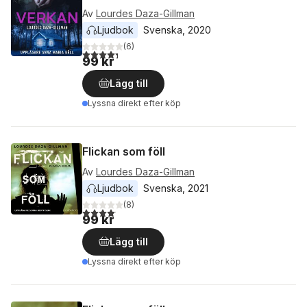
Av
Lourdes Daza-Gillman
Ljudbok
Svenska
, 
2020
(
6
)
4,3
utav 5 stjärnor. Totalt antal röster:
99 kr
Lägg till
Lyssna direkt efter köp
Flickan som föll
Av
Lourdes Daza-Gillman
Ljudbok
Svenska
, 
2021
(
8
)
4,1
utav 5 stjärnor. Totalt antal röster:
99 kr
Lägg till
Lyssna direkt efter köp