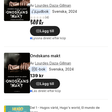
Av
Lourdes Daza-Gillman
Ljudbok
Svenska
, 
2024
(
4
)
4,0
utav 5 stjärnor. Totalt antal röster:
149 kr
Lägg till
Lyssna direkt efter köp
Ondskans makt
Av
Lourdes Daza-Gillman
E-bok
Svenska
, 
2024
139 kr
Lägg till
Läs direkt efter köp
Del 1 - Hugos värld, Hugo's world, El mundo de