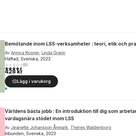
Bemötande inom LSS-verksamheter : teori, etik och pra
Av
Annica Kosner
,
Linda Grann
Häftad, Svenska, 2023
(
5
)
4,6
utav 5 stjärnor. Totalt antal röster:
428 kr
Lägg i varukorg
Världens bästa jobb : En introduktion till dig som arbet
vardagsnära stödet inom LSS
Av
Jeanette Johansson Ånmark
,
Theres Waldenborg
Inbunden, Svenska, 2023