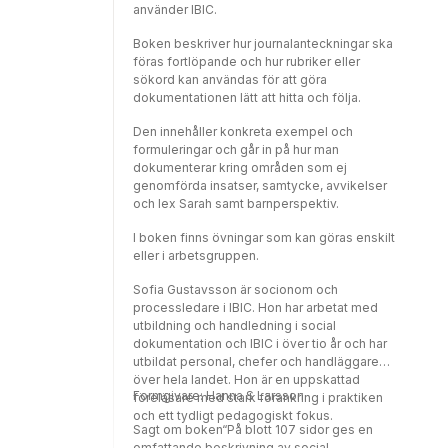
använder IBIC.
Boken beskriver hur journalanteckningar ska
föras fortlöpande och hur rubriker eller
sökord kan användas för att göra
dokumentationen lätt att hitta och följa.
Den innehåller konkreta exempel och
formuleringar och går in på hur man
dokumenterar kring områden som ej
genomförda insatser, samtycke, avvikelser
och lex Sarah samt barnperspektiv.
I boken finns övningar som kan göras enskilt
eller i arbetsgruppen.
Sofia Gustavsson är socionom och
processledare i IBIC. Hon har arbetat med
utbildning och handledning i social
dokumentation och IBIC i över tio år och har
utbildat personal, chefer och handläggare
över hela landet. Hon är en uppskattad
Formgivare: Hanna S Larsson.
föreläsare med stark förankring i praktiken
och ett tydligt pedagogiskt fokus.
Sagt om boken“På blott 107 sidor ges en
omfattande beskrivning av social