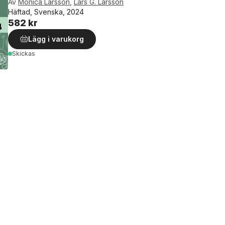
Av
Monica Larsson
,
Lars G. Larsson
Häftad, Svenska, 2024
582 kr
Lägg i varukorg
Skickas