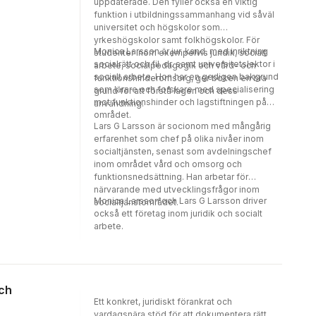
uppdaterade. Den fyller också en viktig
funktion i utbildningssammanhang vid såväl
universitet och högskolor som
yrkeshögskolor samt folkhögskolor. För
Monica Larsson är jur. kand. med inriktning
studenter inom exempelvis juridik, socialt
socialrätt och fil. dr. samt universitetslektor i
arbete, socialpedagogik och vård- och
socialt arbete. Hon har en gedigen bakgrund
funktionshinderomsorg, ger boken en bra
som lärare och forskare med specialisering
grund för att förstå lagen och dess
mot funktionshinder och lagstiftningen på
användning.
området.
Lars G Larsson är socionom med mångårig
erfarenhet som chef på olika nivåer inom
socialtjänsten, senast som avdelningschef
inom området vård och omsorg och
funktionsnedsättning. Han arbetar för
närvarande med utvecklingsfrågor inom
Monica Larsson och Lars G Larsson driver
socialtjänstområdet.
också ett företag inom juridik och socialt
arbete.
och
Ett konkret, juridiskt förankrat och
vardagsnära stöd för att dokumentera rätt