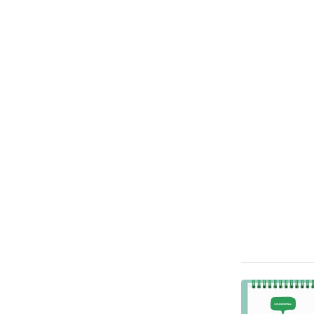
Barn och ungdom
1
Fantasy, SciFi och skräck
1
Reseguider
1