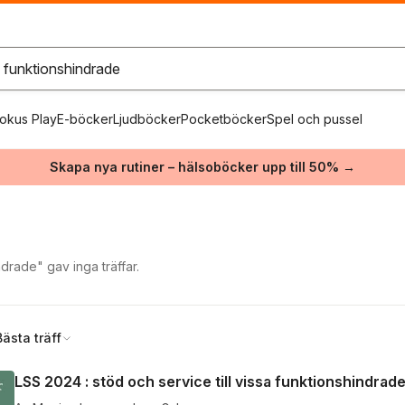
okus Play
E-böcker
Ljudböcker
Pocketböcker
Spel och pussel
Skapa nya rutiner – hälsoböcker upp till 50% →
drade" gav inga träffar.
Bästa träff
LSS 2024 : stöd och service till vissa funktionshindrad