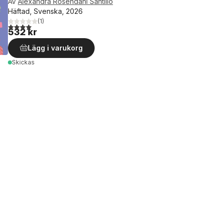
Av
Alexandra Rosendahl Santillo
Häftad, Svenska, 2026
(
1
)
4,0
utav 5 stjärnor. Totalt antal röster:
532 kr
Lägg i varukorg
Skickas