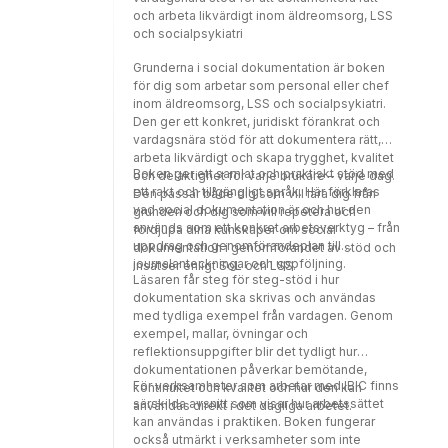
och arbeta likvärdigt inom äldreomsorg, LSS
och socialpsykiatri
Grunderna i social dokumentation är boken
för dig som arbetar som personal eller chef
inom äldreomsorg, LSS och socialpsykiatri.
Den ger ett konkret, juridiskt förankrat och
vardagsnära stöd för att dokumentera rätt,
arbeta likvärdigt och skapa trygghet, kvalitet
Boken ger ett samlat och praktiskt stöd med
och delaktighet för varje brukare – varje dag.
ett rakt och tillgängligt språk. Här förklaras
Den passar både dig som vill lära dig från
vad social dokumentation är och hur den
grunden och dig som vill repetera och
används som ett konkret arbetsverktyg – från
fördjupa dina kunskaper om social
uppdrag och genomförandeplan till
dokumentation i genomförandet av stöd och
journalanteckningar och uppföljning.
insatser enligt SoL och LSS.
Läsaren får steg för steg-stöd i hur
dokumentation ska skrivas och användas
med tydliga exempel från vardagen. Genom
exempel, mallar, övningar och
reflektionsuppgifter blir det tydligt hur
dokumentationen påverkar bemötande,
För verksamheter som arbetar med IBIC finns
kontinuitet och kvalitet och hur den kan
särskilda avsnitt som visar hur arbetssättet
användas direkt i det dagliga arbetet.
kan användas i praktiken. Boken fungerar
också utmärkt i verksamheter som inte