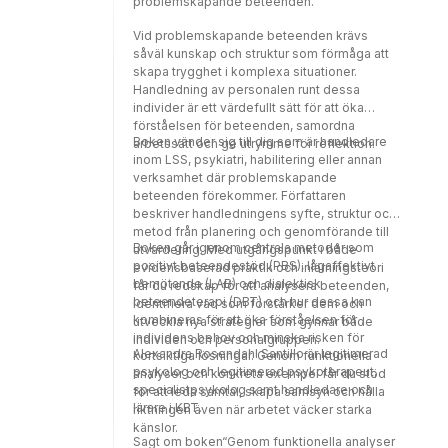
problemskapande beteenden.
Vid problemskapande beteenden krävs
såväl kunskap och struktur som förmåga att
skapa trygghet i komplexa situationer.
Handledning av personalen runt dessa
individer är ett värdefullt sätt för att öka
förståelsen för beteenden, samordna
Boken vänder sig till dig som är handledare
arbetssätt och ge utrymme för reflektion.
inom LSS, psykiatri, habilitering eller annan
verksamhet där problemskapande
beteenden förekommer. Författaren
beskriver handledningens syfte, struktur och
metod från planering och genomförande till
Boken går igenom centrala metoder som
utvärdering. Med utgångspunkt i både
positivt beteendestöd (PBS), lågaffektivt
evidensbaserad praktik och inlärningsteori
bemötande (LAB) och dialektisk
får du redskap för att analysera beteenden,
beteendeterapi (DBT) och hur dessa kan
identifiera vad som förstärker dem och
kombineras för att öka förståelsen för
utveckla nya strategier som gynnar både
individens behov och minska risken för
individen och personalgruppen.
Alexandra Rosendahl Santillo är legitimerad
kortsiktiga lösningar. Genom funktionella
psykolog och legitimerad psykoterapeut,
analyser och konkreta exempel får du stöd
specialistpsykolog samt handledare och
för att leda samtal, skapa samsyn och hålla
lärare i KBT.
riktningen även när arbetet väcker starka
känslor.
Sagt om boken“Genom funktionella analyser