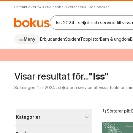
Fri frakt över 249 kr
•
Snabba leveranser
•
Billiga böcker
Meny
Erbjudanden
Student
Topplistor
Barn & ungdom
B
Visar resultat för...
"lss"
Sökningen "lss 2024 : st�d och service till vissa funktionshin
Hoppa över filtreringsmeny
Sorterar på:
Kategorier
Böcker