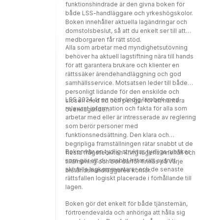
funktionshindrade är den givna boken för
både LSS-handläggare och yrkeshögskolor.
Boken innehåller aktuella lagändringar och
domstolsbeslut, så att du enkelt ser till att
medborgaren får rätt stöd.
Alla som arbetar med myndighetsutövning
behöver ha aktuell lagstiftning nära till hands
för att garantera brukare och klienter en
rättssäker ärendehandläggning och god
samhällsservice. Motsatsen leder till både
personligt lidande för den enskilde och
LSS 2024 är en nödvändig lärobok med
slöseri med tid och pengar för att hantera
relevant information och fakta för alla som
överklaganden.
arbetar med eller är intresserade av reglering
som berör personer med
funktionsnedsättning. Den klara och
begripliga framställningen rätar snabbt ut de
Boken har en tydlig struktur: tydliga rubriker
flesta frågetecknen kring lagens innehåll och
som gör att du snabbt hittar rätt avsnitt,
tillämpning och bör därför finnas på varje
aktuella lagkommentarer och de senaste
biståndshandläggares kontor.
rättsfallen logiskt placerade i förhållande till
lagen.
Boken gör det enkelt för både tjänstemän,
förtroendevalda och anhöriga att hålla sig