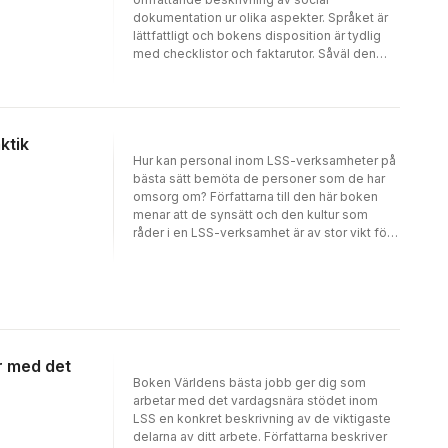
dokumentation ur olika aspekter. Språket är
lättfattligt och bokens disposition är tydlig
med checklistor och faktarutor. Såväl den
intresserade läsaren eller studenten som vill
veta mer om social dokumentation som den
yrkesverksamma som vill repetera kommer
att ha god behållning av denna praktiska bok.
ktik
[...] Boken är viktig för verksamheter som
Hur kan personal inom LSS-verksamheter på
LSS, socialpsykiatri och äldreomsorg för att
bästa sätt bemöta de personer som de har
upprätthålla god social dokumentation som
omsorg om? Författarna till den här boken
bidrar till rätt stöd och insatser, likvärdighet,
menar att de synsätt och den kultur som
kvalitet och trygghet. Helhetsbetyg: 4.”/Maria
råder i en LSS-verksamhet är av stor vikt för
Fridstjerna, BTJ-häftet nr 11 2026
hur mötet mellan personal och
stödbehövande ser ut. Till grund för kulturen
ligger teoretisk kompetens om
funktionsnedsättningar och kognitiva
utmaningar men också praktisk kunskap om
exempelvis hur diagnoser och andra
svårigheter påverkar kommunikation och
ar med det
dagligt liv. För att förebygga potentiella
Boken Världens bästa jobb ger dig som
kränkningar och samtidigt gynna välmående
arbetar med det vardagsnära stödet inom
krävs att arbetet utförs på ett humant sätt och
LSS en konkret beskrivning av de viktigaste
enligt LSS intentioner, med en etisk
delarna av ditt arbete. Författarna beskriver