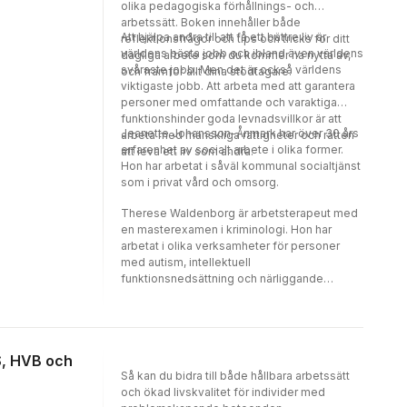
medvetenhet som grund. Boken riktar sig till
olika pedagogiska förhållnings- och
befintlig och blivande personal inom LSS
arbetssätt. Boken innehåller både
verksamhets­­­­­områden, men också till chefer
Att hjälpa andra till att få ett bättre liv är
reflektionsfrågor och tips och tricks för ditt
och handläggare inom fältet. Även annan
världens bästa jobb och ibland även världens
dagliga arbete som du kommer ha nytta av,
vård- och omsorgspersonal som vill öka sin
svåraste jobb. Men det är också världens
och framför allt dina stödtagare.
kunskap om etiskt underbyggda
viktigaste jobb. Att arbeta med att garantera
bemötandefrågor kan med fördel ta del av
personer med omfattande och varaktiga
denna bok.
funktionshinder goda levnadsvillkor är att
Jeanette Johansson-Ånmark har över 30 års
arbeta med mänskliga rättigheter och rätten
erfarenhet av socialt arbete i olika former.
att leva ett liv som andra.
Hon har arbetat i såväl kommunal socialtjänst
som i privat vård och omsorg.
Therese Waldenborg är arbetsterapeut med
en masterexamen i kriminologi. Hon har
arbetat i olika verksamheter för personer
med autism, intellektuell
funktionsnedsättning och närliggande
diagnoser.
S, HVB och
Så kan du bidra till både hållbara arbetssätt
och ökad livskvalitet för individer med