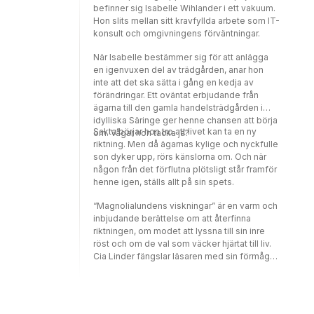
befinner sig Isabelle Wihlander i ett vakuum.
Hon slits mellan sitt kravfyllda arbete som IT-
konsult och omgivningens förväntningar.
När Isabelle bestämmer sig för att anlägga
en igenvuxen del av trädgården, anar hon
inte att det ska sätta i gång en kedja av
förändringar. Ett oväntat erbjudande från
ägarna till den gamla handelsträdgården i
idylliska Säringe ger henne chansen att börja
Sakta börjar hon tro att livet kan ta en ny
om. Vågar hon tacka ja?
riktning. Men då ägarnas kylige och nyckfulle
son dyker upp, rörs känslorna om. Och när
någon från det förflutna plötsligt står framför
henne igen, ställs allt på sin spets.
“Magnolialundens viskningar” är en varm och
inbjudande berättelse om att återfinna
riktningen, om modet att lyssna till sin inre
röst och om de val som väcker hjärtat till liv.
Cia Linder fängslar läsaren med sin förmåga
att skildra miljöer som berör alla sinnen och
manar till eftertanke kring vilka influenser
som egentligen formar våra val i livet.