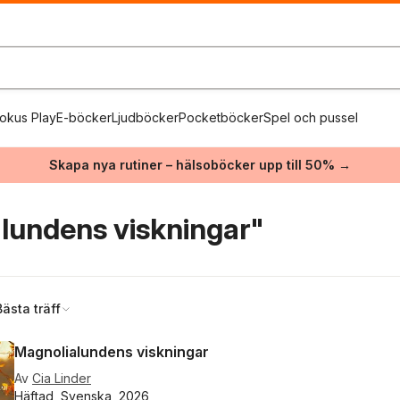
okus Play
E-böcker
Ljudböcker
Pocketböcker
Spel och pussel
Skapa nya rutiner – hälsoböcker upp till 50% →
lundens viskningar"
Bästa träff
Magnolialundens viskningar
Av
Cia Linder
Häftad, Svenska, 2026