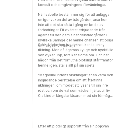
konsult och omgivningens förväntningar.
När Isabelle bestämmer sig för att anlägga
en igenvuxen del av trädgården, anar hon
inte att det ska sätta i gång en kedja av
förändringar. Ett oväntat erbjudande från
ägarna till den gamla handelsträdgården i
idylliska Säringe ger henne chansen att börja
Sakta börjar hon tro att livet kan ta en ny
om. Vågar hon tacka ja?
riktning. Men då ägarnas kylige och nyckfulle
son dyker upp, rörs känslorna om. Och när
någon från det förflutna plötsligt står framför
henne igen, ställs allt på sin spets.
“Magnolialundens viskningar” är en varm och
inbjudande berättelse om att återfinna
riktningen, om modet att lyssna till sin inre
röst och om de val som väcker hjärtat till liv.
Cia Linder fängslar läsaren med sin förmåga
att skildra miljöer som berör alla sinnen och
manar till eftertanke kring vilka influenser
som egentligen formar våra val i livet.
Efter ett plötsligt uppbrott från sin pojkvän