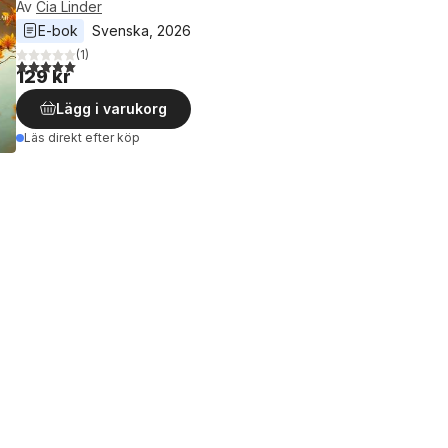
Av
Cia Linder
E-bok
Svenska
, 
2026
(
1
)
5,0
utav 5 stjärnor. Totalt antal röster:
129 kr
Lägg i varukorg
Läs direkt efter köp