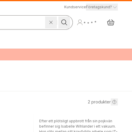
Kundservice
Företagskund?
2
produkter
Efter ett plötsligt uppbrott från sin pojkvän
befinner sig Isabelle Wihlander i ett vakuum.
Hon slits mellan sitt kravfyllda arbete som IT-