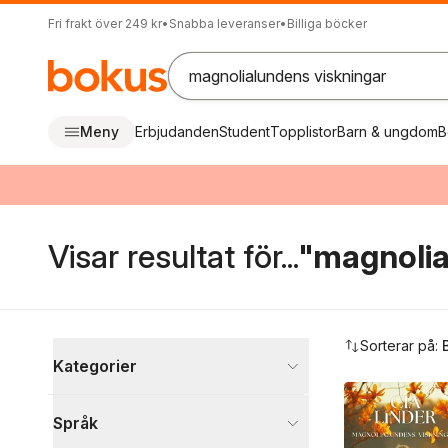
Fri frakt över 249 kr
•
Snabba leveranser
•
Billiga böcker
Meny
Erbjudanden
Student
Topplistor
Barn & ungdom
B
Visar resultat för...
"magnolia
Hoppa över filtreringsmeny
Sorterar på:
Kategorier
Böcker
Språk
Skönlitteratur
2