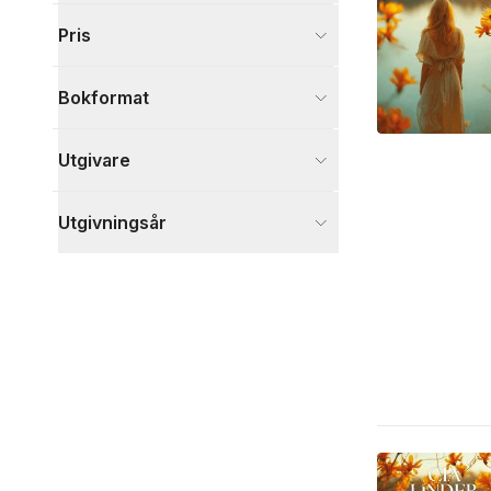
Visa fler
Pris
Visa fler
Bokformat
Utgivare
Utgivningsår