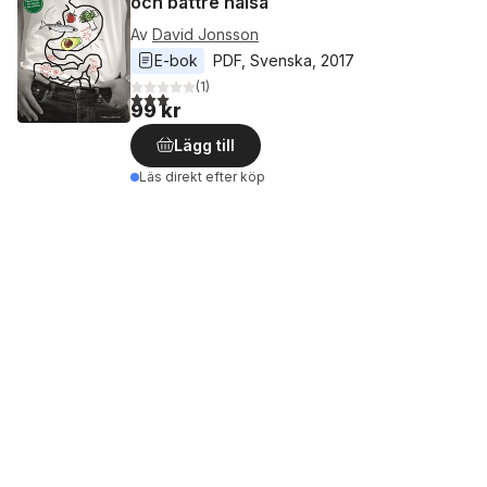
och bättre hälsa
Av
David Jonsson
E-bok
PDF
, 
Svenska
, 
2017
(
1
)
3,0
utav 5 stjärnor. Totalt antal röster:
99 kr
Lägg till
Läs direkt efter köp