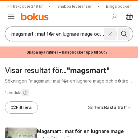
Fri frakt över 249 kr
•
Snabba leveranser
•
Billiga böcker
Skapa nya rutiner – hälsoböcker upp till 50% →
Visar resultat för...
"magsmart"
Sökningen "magsmart : mat f�r en lugnare mage och b�ttre
h�lsa" gav inga träffar.
1
produkt
Filtrera
Sortera:
Bästa träff
Magsmart : mat för en lugnare mage