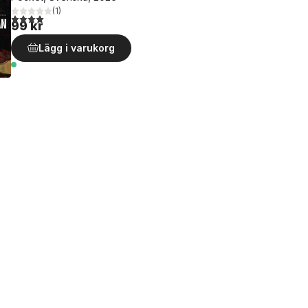
(
1
)
4,0
utav 5 stjärnor. Totalt antal röster:
99 kr
Lägg i varukorg