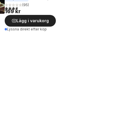
(
95
)
3,7
utav 5 stjärnor. Totalt antal röster:
169 kr
Lägg i varukorg
Lyssna direkt efter köp