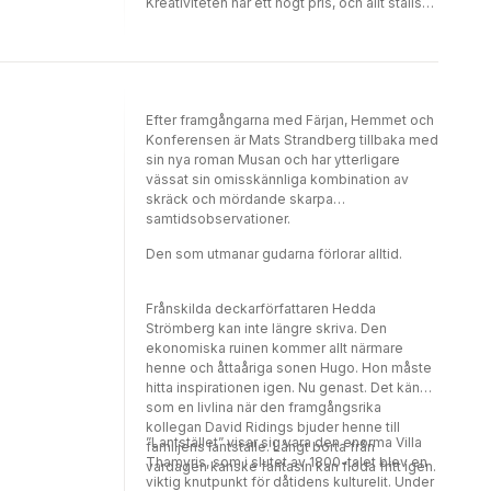
Kreativiteten har ett högt pris, och allt ställs
på sin spets när Heddas son anländer lagom
till midsommarfirandet.
Efter framgångarna med Färjan, Hemmet och
Konferensen är Mats Strandberg tillbaka med
sin nya roman Musan och har ytterligare
vässat sin omisskännliga kombination av
skräck och mördande skarpa
samtidsobservationer.
Den som utmanar gudarna förlorar alltid.
Frånskilda deckarförfattaren Hedda
Strömberg kan inte längre skriva. Den
ekonomiska ruinen kommer allt närmare
henne och åttaåriga sonen Hugo. Hon måste
hitta inspirationen igen. Nu genast. Det känns
som en livlina när den framgångsrika
kollegan David Ridings bjuder henne till
”Lantstället” visar sig vara den enorma Villa
familjens lantställe. Långt borta från
Thamyris, som i slutet av 1800-talet blev en
vardagen kanske fantasin kan flöda fritt igen.
viktig knutpunkt för dåtidens kulturelit. Under