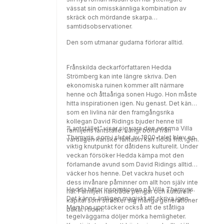
vässat sin omisskännliga kombination av
skräck och mördande skarpa
samtidsobservationer.
Den som utmanar gudarna förlorar alltid.
Frånskilda deckarförfattaren Hedda
Strömberg kan inte längre skriva. Den
ekonomiska ruinen kommer allt närmare
henne och åttaåriga sonen Hugo. Hon måste
hitta inspirationen igen. Nu genast. Det känns
som en livlina när den framgångsrika
kollegan David Ridings bjuder henne till
”Lantstället” visar sig vara den enorma Villa
familjens lantställe. Långt borta från
Thamyris, som i slutet av 1800-talet blev en
vardagen kanske fantasin kan flöda fritt igen.
viktig knutpunkt för dåtidens kulturelit. Under
veckan försöker Hedda kämpa mot den
förlamande avund som David Ridings alltid
väcker hos henne. Det vackra huset och
dess invånare påminner om allt hon själv inte
Hedda hittar inspirationen på Villa Thamyris.
har. Familjen har både pengar och kulturellt
Det känns äntligen magiskt att skriva igen.
kapital som sträcker sig många generationer
Men hon upptäcker också att de ståtliga
bakåt i tiden.
tegelväggarna döljer mörka hemligheter.