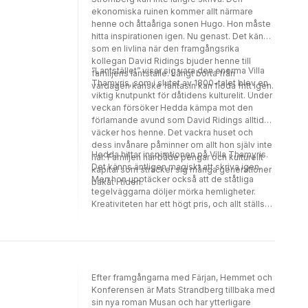
ekonomiska ruinen kommer allt närmare
henne och åttaåriga sonen Hugo. Hon måste
hitta inspirationen igen. Nu genast. Det känns
som en livlina när den framgångsrika
kollegan David Ridings bjuder henne till
”Lantstället” visar sig vara den enorma Villa
familjens lantställe. Långt borta från
Thamyris, som i slutet av 1800-talet blev en
vardagen kanske fantasin kan flöda fritt igen.
viktig knutpunkt för dåtidens kulturelit. Under
veckan försöker Hedda kämpa mot den
förlamande avund som David Ridings alltid
väcker hos henne. Det vackra huset och
dess invånare påminner om allt hon själv inte
Hedda hittar inspirationen på Villa Thamyris.
har. Familjen har både pengar och kulturellt
Det känns äntligen magiskt att skriva igen.
kapital som sträcker sig många generationer
Men hon upptäcker också att de ståtliga
bakåt i tiden.
tegelväggarna döljer mörka hemligheter.
Kreativiteten har ett högt pris, och allt ställs
på sin spets när Heddas son anländer lagom
till midsommarfirandet.
Efter framgångarna med Färjan, Hemmet och
Konferensen är Mats Strandberg tillbaka med
sin nya roman Musan och har ytterligare