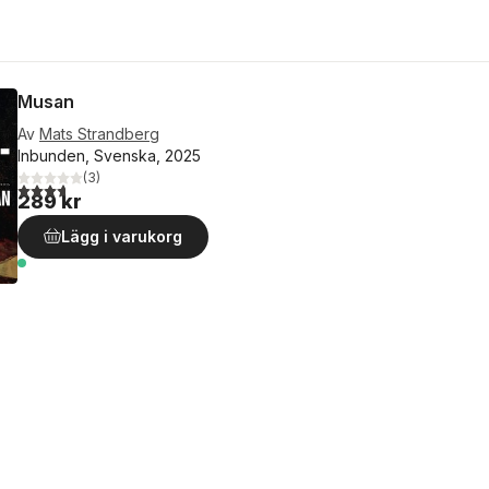
Musan
Av
Mats Strandberg
Inbunden, Svenska, 2025
(
3
)
3,7
utav 5 stjärnor. Totalt antal röster:
289 kr
Lägg i varukorg