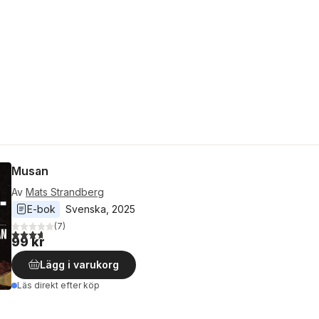
Musan
Av
Mats Strandberg
E-bok
Svenska
, 
2025
(
7
)
3,7
utav 5 stjärnor. Totalt antal röster:
99 kr
Lägg i varukorg
Läs direkt efter köp