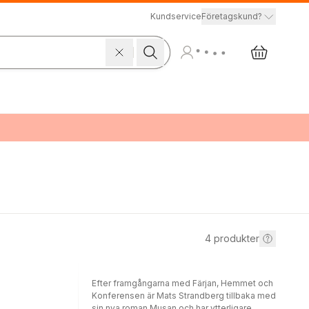
Kundservice
Företagskund?
4
produkter
Efter framgångarna med Färjan, Hemmet och
Konferensen är Mats Strandberg tillbaka med
sin nya roman Musan och har ytterligare