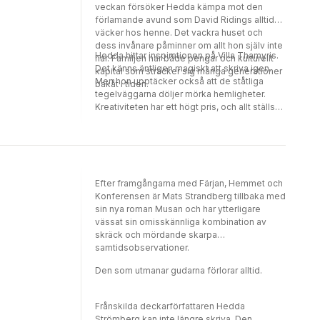
veckan försöker Hedda kämpa mot den
förlamande avund som David Ridings alltid
väcker hos henne. Det vackra huset och
dess invånare påminner om allt hon själv inte
Hedda hittar inspirationen på Villa Thamyris.
har. Familjen har både pengar och kulturellt
Det känns äntligen magiskt att skriva igen.
kapital som sträcker sig många generationer
Men hon upptäcker också att de ståtliga
bakåt i tiden.
tegelväggarna döljer mörka hemligheter.
Kreativiteten har ett högt pris, och allt ställs
på sin spets när Heddas son anländer lagom
till midsommarfirandet.
Efter framgångarna med Färjan, Hemmet och
Konferensen är Mats Strandberg tillbaka med
sin nya roman Musan och har ytterligare
vässat sin omisskännliga kombination av
skräck och mördande skarpa
samtidsobservationer.
Den som utmanar gudarna förlorar alltid.
Frånskilda deckarförfattaren Hedda
Strömberg kan inte längre skriva. Den