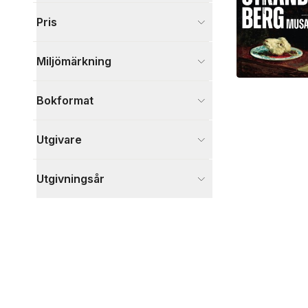
Visa fler
Pris
Visa fler
Miljömärkning
Bokformat
Utgivare
Utgivningsår