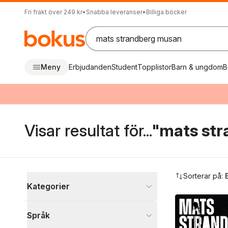
Fri frakt över 249 kr
•
Snabba leveranser
•
Billiga böcker
Meny
Erbjudanden
Student
Topplistor
Barn & ungdom
B
Visar resultat för...
"mats st
Hoppa över filtreringsmeny
Sorterar på:
Kategorier
Böcker
Språk
Fantasy, SciFi och skräck
4