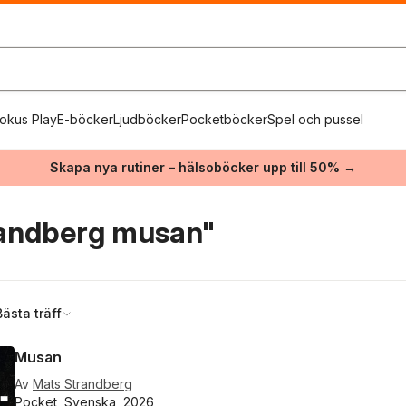
okus Play
E-böcker
Ljudböcker
Pocketböcker
Spel och pussel
Skapa nya rutiner – hälsoböcker upp till 50% →
randberg musan"
Bästa träff
Musan
Av
Mats Strandberg
Pocket, Svenska, 2026